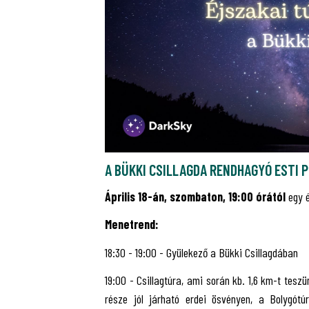
A BÜKKI CSILLAGDA RENDHAGYÓ ESTI
Április 18-án, szombaton, 19:00 órától
egy é
Menetrend:
18:30 - 19:00 - Gyülekező a Bükki Csillagdában
19:00 - Csillagtúra, ami során kb. 1,6 km-t tes
része jól járható erdei ösvényen, a Bolygót