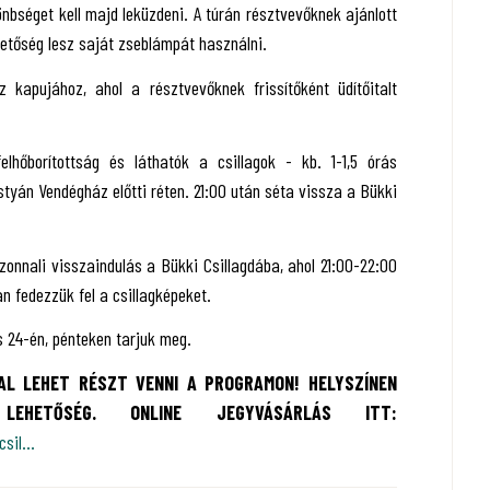
bséget kell majd leküzdeni. A túrán résztvevőknek ajánlott
hetőség lesz saját zseblámpát használni.
kapujához, ahol a résztvevőknek frissítőként üdítőitalt
elhőborítottság és láthatók a csillagok - kb. 1-1,5 órás
tyán Vendégház előtti réten. 21:00 után séta vissza a Bükki
azonnali visszaindulás a Bükki Csillagdába, ahol 21:00-22:00
n fedezzük fel a csillagképeket.
s 24-én, pénteken tarjuk meg.
AL LEHET RÉSZT VENNI A PROGRAMON! HELYSZÍNEN
LEHETŐSÉG. ONLINE JEGYVÁSÁRLÁS ITT:
sil...