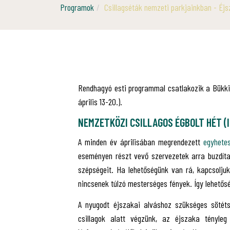
Programok
Csillagséták nemzeti parkjainkban - Éjsz
Rendhagyó esti programmal csatlakozik a Bükki 
április 13-20.).
NEMZETKÖZI CSILLAGOS ÉGBOLT HÉT (
A minden év áprilisában megrendezett
egyhete
eseményen részt vevő szervezetek arra buzdíta
szépségeit. Ha lehetőségünk van rá, kapcsoljuk
nincsenek túlzó mesterséges fények. Így lehetős
A nyugodt éjszakai alváshoz szükséges sötét
csillagok alatt végzünk, az éjszaka tényleg