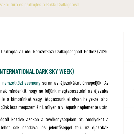
akai túra és csillagles a Bükki Csillagdával
Csillagda az idei Nemzetközi Csillagoségbolt Héthez (2026.
INTERNATIONAL DARK SKY WEEK
)
s nemzetközi esemény
során az éjszakákat ünnepeljük. Az
nak mindenkit, hogy ne féljünk megtapasztalni az éjszaka
 le a lámpáinkat vagy látogassunk el olyan helyekre, ahol
égünk lesz megszemlélni, milyen a világunk naplemente után.
ségtől kezdve azokon a tevékenységeken át, amelyeket a
 lehet sok csodával és jelentőséggel teli. Az éjszakák