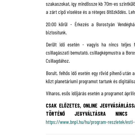
szakaszokat, így mindössze kb 70m-es szintkülön
a zárt cipő viselése és a réteges öltözködés. Le
20:00 körül - Érkezés a Borostyán Vendégház 
biztosítunk.
Derült idő esetén - vagyis ha nincs teljes f
csillagászati bemutató, csillagképmustra a Boros
Csillagdához.
Borult, felhős idő esetén egy rövid pihenő után 
közt planetáriumi programot tartunk és digitálisa
Viharos, esős időjárás esetén a programot áprili
CSAK ELŐZETES, ONLINE JEGYVÁSÁRLÁSS
TÖRTÉNŐ JEGYVÁLTÁSRA NINCS 
https://www.bnpi.hu/hu/program-reszletek/esti-c