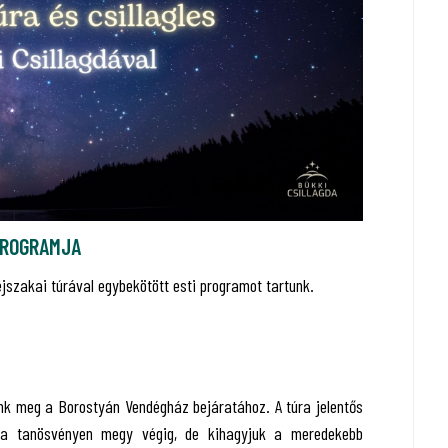
 PROGRAMJA
jszakai túrával egybekötött esti programot tartunk.
zünk meg a Borostyán Vendégház bejáratához. A túra jelentős
úra tanösvényen megy végig, de kihagyjuk a meredekebb