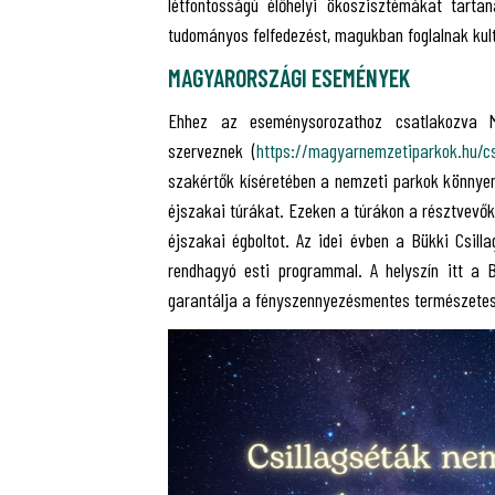
létfontosságú élőhelyi ökoszisztémákat tartan
tudományos felfedezést, magukban foglalnak kul
MAGYARORSZÁGI ESEMÉNYEK
Ehhez az eseménysorozathoz csatlakozva M
szerveznek (
https://magyarnemzetiparkok.hu/cs
szakértők kíséretében a nemzeti parkok könnye
éjszakai túrákat. Ezeken a túrákon a résztvevő
éjszakai égboltot. Az idei évben a Bükki Csill
rendhagyó esti programmal. A helyszín itt a Bü
garantálja a fényszennyezésmentes természetes