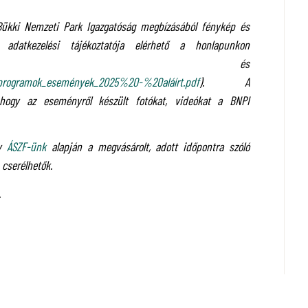
Bükki Nemzeti Park Igazgatóság megbízásából fénykép és
s adatkezelési tájékoztatója elérhető a honlapunkon
és
ó_programok_események_2025%20-%20aláírt.pdf
). A
 hogy az eseményről készült fotókat, videókat a BNPI
gy
ÁSZF-ünk
alapján a megvásárolt, adott időpontra szóló
 cserélhetők.
.