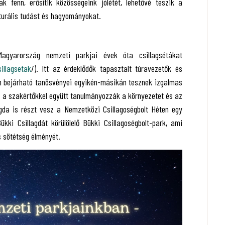
ak fenn, erősítik közösségeink jólétét, lehetővé teszik a
turális tudást és hagyományokat.
agyarország nemzeti parkjai évek óta csillagsétákat
illagsetak
/). Itt az érdeklődők tapasztalt túravezetők és
n bejárható tanösvényei egyikén-másikán tesznek izgalmas
k a szakértőkkel együtt tanulmányozzák a környezetet és az
agda is részt vesz a Nemzetközi Csillagoségbolt Héten egy
kki Csillagdát körülölelő Bükki Csillagoségbolt-park, ami
 sötétség élményét.