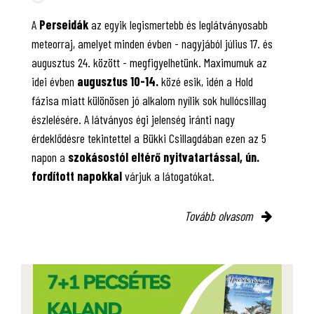
A
Perseidák
az egyik legismertebb és leglátványosabb
meteorraj, amelyet minden évben - nagyjából július 17. és
augusztus 24. között - megfigyelhetünk. Maximumuk az
idei évben
augusztus 10-14.
közé esik, idén a Hold
fázisa miatt különösen jó alkalom nyílik sok hullócsillag
észlelésére. A látványos égi jelenség iránti nagy
érdeklődésre tekintettel a Bükki Csillagdában ezen az 5
napon a
szokásostól eltérő nyitvatartással, ún.
fordított napokkal
várjuk a látogatókat.
Tovább olvasom