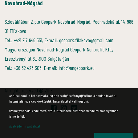
Novohrad-Nógrád
Szlovákiában Z.p.o Geopark Novohrad-Nógrád, Podhradská ul. 14, 986
01 Fiľakovo
Tel.: +421 917 646 551, E-mail: geopark.filakovo@gmail.com
Magyarországon Novohrad-Nógrád Geopark Nonprofit Kft.,
Eresztvényi út 6., 3100 Salgótarján
Tel.: +36 32 423 303, E-mail: info@nngeopark.eu
All rights reserved @ 2018
Az oldal cookie-kat használ a legjobb szolgáltatás nyújtásához. A honlap további
használatához a cookie-k (sütik) használatát el kell fogadni.
Személyes adatai védelméről szóló intézkedéseinket az adatvédelmi szabályzatban
ismertetjük.
Adatvédelmi szabályzat