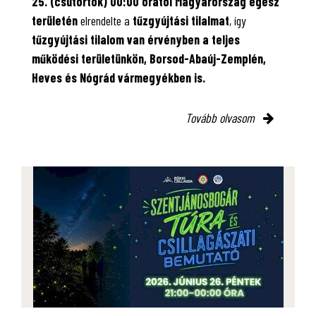
25. (csütörtök) 00:00 órától Magyarország egész
területén
elrendelte a
tűzgyújtási tilalmat
, így
tűzgyújtási tilalom van érvényben
a teljes
működési területünkön, Borsod-Abaúj-Zemplén,
Heves és Nógrád vármegyékben is.
Tovább olvasom