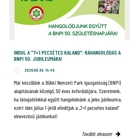
INDUL A "7+1 PECSÉTES KALAND": RÁHANGOLÓDÁS A
BNPI 50. JUBILEUMÁRA!
2026.06.30. 14:45
Már készülünk a Bükki Nemzeti Park Igazgatóság (BNPI)
alapításának közelgő, 50 éves évfordulójára. Szeretnénk,
ha látogatóinkkal együtt hangolódnánk a jeles jubileumra,
ezért idén július 1-jétől elindítjuk a „7+1 pecsétes kaland”
elnevezésű játékunkat!
Tovább olvasom