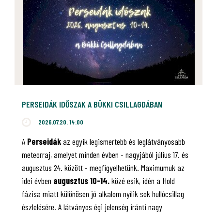
PERSEIDÁK IDŐSZAK A BÜKKI CSILLAGDÁBAN
2026.07.20. 14:00
A
Perseidák
az egyik legismertebb és leglátványosabb
meteorraj, amelyet minden évben - nagyjából július 17. és
augusztus 24. között - megfigyelhetünk. Maximumuk az
idei évben
augusztus 10-14.
közé esik, idén a Hold
fázisa miatt különösen jó alkalom nyílik sok hullócsillag
észlelésére. A látványos égi jelenség iránti nagy