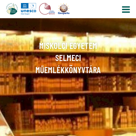
MISKOLCI EGYETEM
SELMECI
MŰEMLÉKKÖNYVTÁRA