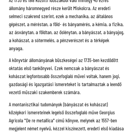
állomány háromnegyed része került Miskolcra. Az eredeti
selmeci szakrend szerint, ezek a mechanika, az általános
gépészet, a méréstan, a föld- és bányamérés, a kémia, a fizika,
az ásványtan, a földtan, az őslénytan, a bányászat, a bányajog,
a kohászat, a sótermelés, a pénzverészet és a térképek
anyaga.
A könyvtár állományának büszkeségei az 1735-ben kezdődött
oktatás első tankönyvei. Ezek nemcsak a bányászat és
kohászat legfontosabb összefoglaló művei voltak, hanem jogi,
gazdasági és igazgatási ismereteket is tartalmaztak a leendő
vezető műszaki szakemberek számára.
A montanisztikai tudományok (bányászat és kohászat)
középkori ismereteinek legelső összefoglaló műve Georgius
Agricola "De re metallica" című könyve, melynek az 1557-ben
megjelent német nyelvű, kézzel kiszínezett, eredeti első kiadása