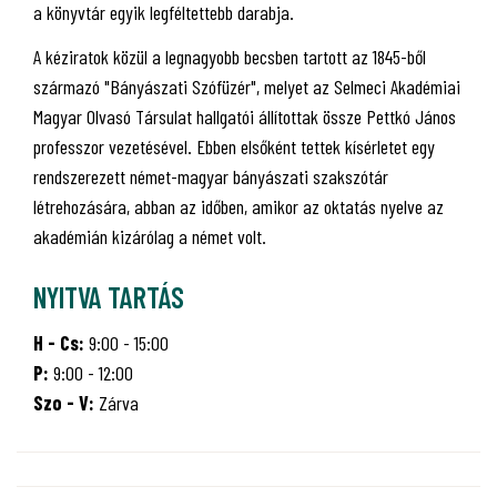
a könyvtár egyik legféltettebb darabja.
A kéziratok közül a legnagyobb becsben tartott az 1845-ből
származó "Bányászati Szófüzér", melyet az Selmeci Akadémiai
Magyar Olvasó Társulat hallgatói állítottak össze Pettkó János
professzor vezetésével. Ebben elsőként tettek kísérletet egy
rendszerezett német-magyar bányászati szakszótár
létrehozására, abban az időben, amikor az oktatás nyelve az
akadémián kizárólag a német volt.
NYITVA TARTÁS
H - Cs:
9:00 - 15:00
P:
9:00 - 12:00
Szo - V:
Zárva