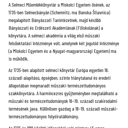
A Selmeci Műemlékkönyvtár a Miskolci Egyetem ősének, az
1735-ben Selmecbányán (Schemnitz, ma Banska Štiavnica)
megalapított Bányászati Tanintézetnek, majd később
Bányászati és Erdészeti Akadémiának (Főiskolának) a
könyvtára. A selmeci akadémia a világ első műszaki
felsőoktatási intézménye volt, amelynek két jogutód intézménye
(a Miskolci Egyetem és a Nyugat-magyarországi Egyetem) ma
is működik.
Az 1735-ben alapított selmeci könyvtár Európa egyetlen 18.
századi alapítású, épségben, szinte hiánytalanul és eredeti
állapotában megmaradt műszaki-természettudományos
szakkönyvtára. A harmincezres gyűjteményben megtalálható a
műszaki és természettudományok 16–19. századi szakirodalmi
termésének java. Különösen gazdag a 18–19. századi műszaki-
természettudományos folyóiratállomány.
Az 1735 és 1918 közötti időszakból való mintegy 45 ezres