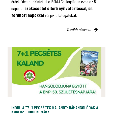
érdeklődésre tekintettel a Bükki Csillagdában ezen az 5
napon a
szokásostól eltérő nyitvatartással, ún.
fordított napokkal
várjuk a látogatókat.
Tovább olvasom
INDUL A "7+1 PECSÉTES KALAND": RÁHANGOLÓDÁS A
BNPI 50. JUBILEUMÁRA!