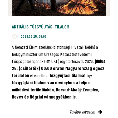
AKTUÁLIS TŰZGYÚJTÁSI TILALOM
2026.06.25. 08:00
A Nemzeti Élelmiszerlánc-biztonsági Hivatal (Nébih) a
Belügyminisztérium Országos Katasztrófavédelmi
Főigazgatóságának (BM OKF) egyetértésével, 2026.
június
25. (csütörtök) 00:00 órától Magyarország egész
területén
elrendelte a
tűzgyújtási tilalmat
, így
tűzgyújtási tilalom van érvényben
a teljes
működési területünkön, Borsod-Abaúj-Zemplén,
Heves és Nógrád vármegyékben is.
Tovább olvasom