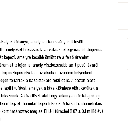
cskalyuk kőbánya, amelyben tanösvény is létesült.
t, amelyeket breccsás láva választ el egymástól. Jugovics
nét képezi, amelyre később ömlött rá a felső áramlat.
ramlat tetején is, amely viszkózusabb aa-tipusú láváról
stag oszlopos elválás, az alsóban azonban helyenként
gén feltárták a bazalttakaró fekűjét is. A bazalt alatt
és lapilli tufával, amelyek a láva kiömlése előtt kerültek a
ten fekszenek. A kőzetliszt alatt egy vékonyabb őstalaj réteg
én rétegzett homokrétegén fekszik. A bazalt radiometrikus
b kort határoztak meg az EHJ-1 fúrásból (1,87 ± 0,1 millió év),
.