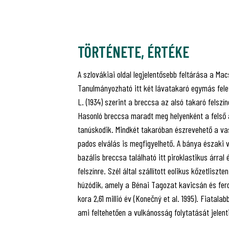
TÖRTÉNETE, ÉRTÉKE
A szlovákiai oldal legjelentősebb feltárása a Ma
Tanulmányozható itt két lávatakaró egymás felet
L. (1934) szerint a breccsa az alsó takaró felszí
Hasonló breccsa maradt meg helyenként a felső á
tanúskodik. Mindkét takaróban észrevehető a va
pados elválás is megfigyelhető. A bánya északi vé
bazális breccsa található itt piroklastikus árral 
felszínre. Szél által szállított eolikus kőzetlisz
húzódik, amely a Bénai Tagozat kavicsán és ferd
kora 2,61 millió év (Konečný et al. 1995). Fiatalab
ami feltehetően a vulkánosság folytatását jelenti