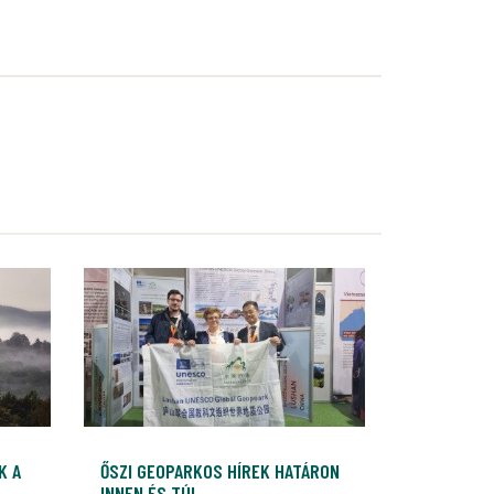
K A
ŐSZI GEOPARKOS HÍREK HATÁRON
INNEN ÉS TÚL