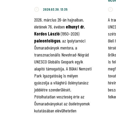
2026.03.30. 13:35
2026. március 26-án hajnalban,
A tr
életének 76. évében
elhunyt dr.
UNES
Kordos László
(1950–2026)
szét
paleontológus
, az Ipolytarnóci
öleli
Ősmaradványok mentora, a
térsé
transznacionális Novohrad-Nógrád
örök
UNESCO Globális Geopark egyik
is fe
alapító támogatója. A Bükki Nemzeti
megfe
Park Igazgatóság is mélyen
tovat
gyászolja a világhírű őslénytanász
híre
jobblétre szenderülését.
besz
Pótolhatatlan veszteség érte az
felke
Ősmaradványokat az őséletnyomok
kutatásában elévülhetetlen