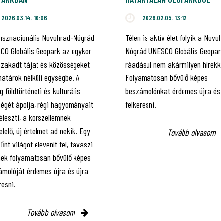
2026.03.14. 10:06
2026.02.05. 13:12
ansznacionális Novohrad-Nógrád
Télen is aktív élet folyik a Novo
CO Globális Geopark az egykor
Nógrád UNESCO Globális Geopar
szakadt tájat és közösségeket
ráadásul nem akármilyen hírekk
 határok nélküli egységbe. A
Folyamatosan bővülő képes
g földtörténeti és kulturális
beszámolónkat érdemes újra és
ségét ápolja, régi hagyományait
felkeresni.
léleszti, a korszellemnek
lelő, új értelmet ad nekik. Egy
Tovább olvasom
űnt világot elevenít fel, tavaszi
inek folyamatosan bővülő képes
ámolóját érdemes újra és újra
resni.
Tovább olvasom