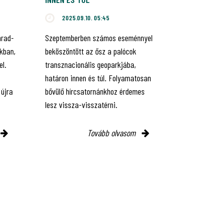
2025.09.10. 05:45
hrad-
Szeptemberben számos eseménnyel
kban,
beköszöntött az ősz a palócok
el.
transznacionális geoparkjába,
határon innen és túl. Folyamatosan
 újra
bővülő hírcsatornánkhoz érdemes
lesz vissza-visszatérni.
Tovább olvasom