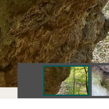
Értékek
Függő-kő, Függő-kői-barlang