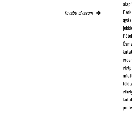
alap
Park
Tovább olvasom
gyász
jobbl
Póto
Ősma
kuta
érde
életp
miatt
földt
elhel
kutat
prof