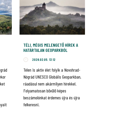
TÉLI, MÉGIS MELENGETŐ HÍREK A
HATÁRTALAN GEOPARKBÓL
2026.02.05. 13:12
ógrád
Télen is aktív élet folyik a Novohrad-
ykor
Nógrád UNESCO Globális Geoparkban,
ket
ráadásul nem akármilyen hírekkel.
Folyamatosan bővülő képes
beszámolónkat érdemes újra és újra
nyait
felkeresni.