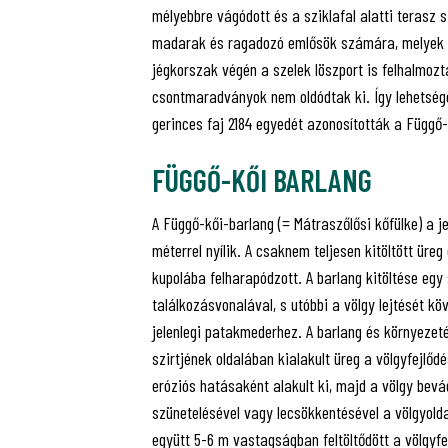
mélyebbre vágódott és a sziklafal alatti terasz 
madarak és ragadozó emlősök számára, melyek z
jégkorszak végén a szelek löszport is felhalmozt
csontmaradványok nem oldódtak ki. Így lehetsége
gerinces faj 2184 egyedét azonosították a Függő
FÜGGŐ-KŐI BARLANG
A Függő-kői-barlang (= Mátraszőlősi kőfülke) a je
méterrel nyílik. A csaknem teljesen kitöltött üre
kupolába felharapódzott. A barlang kitöltése egy 
találkozásvonalával, s utóbbi a völgy lejtését kö
jelenlegi patakmederhez. A barlang és környezeté
szirtjének oldalában kialakult üreg a völgyfejl
eróziós hatásaként alakult ki, majd a völgy bevá
szünetelésével vagy lecsökkentésével a völgyolda
együtt 5-6 m vastagságban feltöltődött a völgyfe