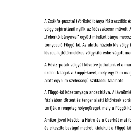
A Zsákfa-pusztai (Vöröskő) bánya Mátraszőlős és
völgy bejáratánál nyílik az időszakosan művelt 
„Fehérkő-bányával" együtt mindkét bánya messzirő
tornyosuló Függő-kő. Az alatta húzódó kis völgy
löszös, lejtőtörmelékes völgykitörésbe vágott m
A Hévíz-patak völgyét követve juthatunk el a már
szélén találjuk a Függő-követ, mely egy 12 m mag
alatt egy 5 m szélességű sziklaodú található.
A Függő-kő kőzetanyaga andezitláva. A lávaöml
fázisában történt és tenger alatti kitörések sor
tartják a rengeteg hólyagüreget, mely a Függő-kő 
Amikor jóval később, a Mátra és a Cserhát mai f
és elkezdte bevágni medrét, kialakult a Függő-kő