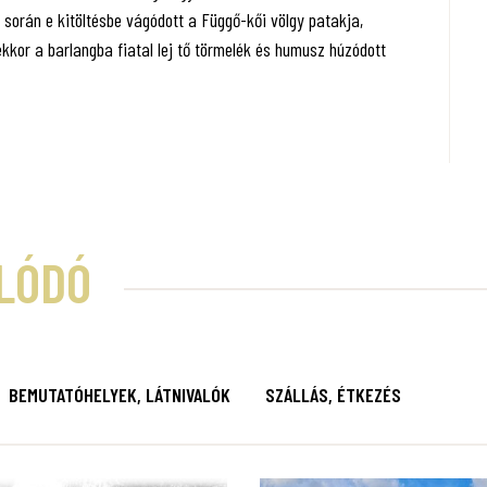
s során e kitöltésbe vágódott a Függő-kői völgy patakja,
kkor a barlangba fiatal lej tő törmelék és humusz húzódott
LÓDÓ
BEMUTATÓHELYEK, LÁTNIVALÓK
SZÁLLÁS, ÉTKEZÉS