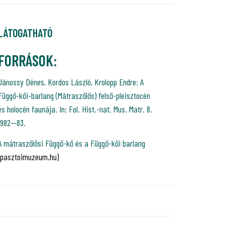
LÁTOGATHATÓ
FORRÁSOK:
Jánossy Dénes, Kordos László, Krolopp Endre: A
Függő-kői-barlang (Mátraszőlős) felső-pleisztocén
és holocén faunája. In: Fol. Hist.-nat. Mus. Matr. 8.
1982—83.
A mátraszőlősi Függő-kő és a Függő-kői barlang
(pasztoimuzeum.hu)