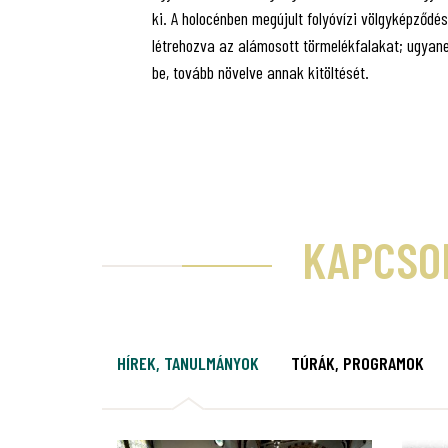
ki. A holocénben megújult folyóvízi völgyképződé
létrehozva az alámosott törmelékfalakat; ugyane
be, tovább növelve annak kitöltését.
KAPCSO
HÍREK, TANULMÁNYOK
TÚRÁK, PROGRAMOK