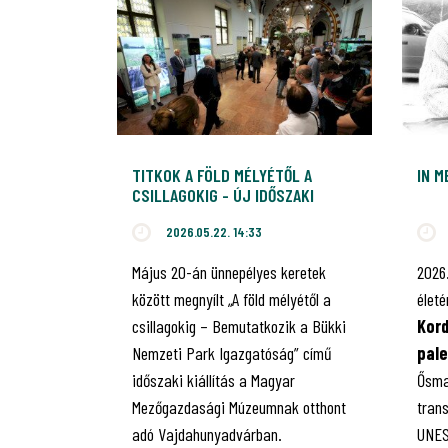
TITKOK A FÖLD MÉLYÉTŐL A
IN 
CSILLAGOKIG - ÚJ IDŐSZAKI
KIÁLLÍTÁS NYÍLT A
2026.05.22. 14:33
VAJDAHUNYADVÁRBAN, AMELY A
BÜKKI NEMZETI PARK
Május 20-án ünnepélyes keretek
2026
IGAZGATÓSÁGOT MUTATJA BE
között megnyílt „A föld mélyétől a
élet
csillagokig – Bemutatkozik a Bükki
Kord
Nemzeti Park Igazgatóság” című
pal
időszaki kiállítás a Magyar
Ősma
Mezőgazdasági Múzeumnak otthont
tran
adó Vajdahunyadvárban.
UNES