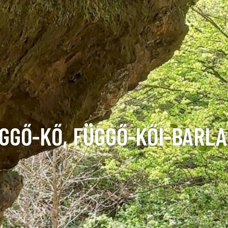
GGŐ-KŐ, FÜGGŐ-KŐI-BARL