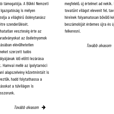
ító támogatója. A Bükki Nemzeti
megfelelő, új értelmet ad nekik.
 Igazgatóság is mélyen
tovatűnt világot elevenít fel, ta
olja a világhírű őslénytanász
híreinek folyamatosan bővülő k
étre szenderülését.
beszámolóját érdemes újra és ú
lhatatlan veszteség érte az
felkeresni.
radványokat az őséletnyomok
tásában elévülhetetlen
Tovább olvasom
meket szerzett tudós
ályájának idő előtti lezárása
. Hamvai mellé az ipolytarnóci
ani alapszelvény kőzetmintáit is
yeztük, hadd folytathassa a
ásokat a túlvilágon is
esszorunk.
Tovább olvasom