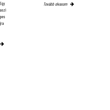
 Egy
Tovább olvasom
vaszi
épes
jra