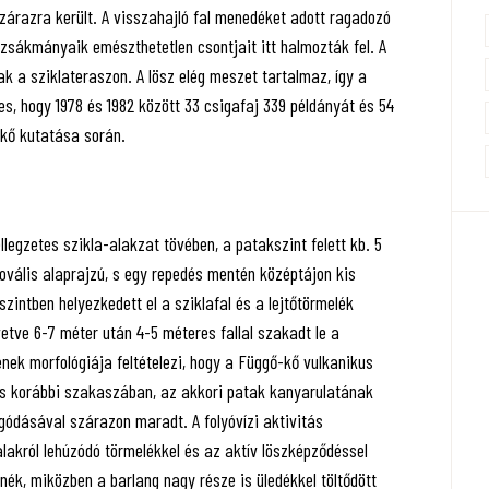
szárazra került. A visszahajló fal menedéket adott ragadozó
sákmányaik emészthetetlen csontjait itt halmozták fel. A
ak a sziklateraszon. A lösz elég meszet tartalmaz, így a
s, hogy 1978 és 1982 között 33 csigafaj 339 példányát és 54
-kő kutatása során.
llegzetes szikla-alakzat tövében, a patakszint felett kb. 5
g ovális alaprajzú, s egy repedés mentén középtájon kis
szintben helyezkedett el a sziklafal és a lejtőtörmelék
vetve 6-7 méter után 4-5 méteres fallal szakadt le a
nek morfológiája feltételezi, hogy a Függő-kő vulkanikus
ődés korábbi szakaszában, az akkori patak kanyarulatának
gódásával szárazon maradt. A folyóvízi aktivitás
lakról lehúzódó törmelékkel és az aktív löszképződéssel
nék, miközben a barlang nagy része is üledékkel töltődött