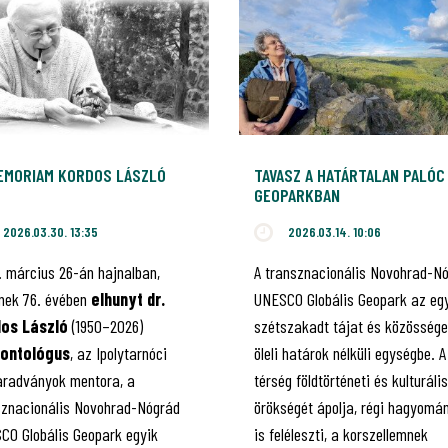
MEMORIAM KORDOS LÁSZLÓ
TAVASZ A HATÁRTALAN PALÓC
GEOPARKBAN
2026.03.30. 13:35
2026.03.14. 10:06
. március 26-án hajnalban,
A transznacionális Novohrad-N
ének 76. évében
elhunyt dr.
UNESCO Globális Geopark az eg
os László
(1950–2026)
szétszakadt tájat és közössége
eontológus
, az Ipolytarnóci
öleli határok nélküli egységbe. A
radványok mentora, a
térség földtörténeti és kulturális
sznacionális Novohrad-Nógrád
örökségét ápolja, régi hagyomá
CO Globális Geopark egyik
is feléleszti, a korszellemnek