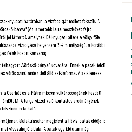
zak-nyugati határában, a vízfogó gát mellett fekszik. A
„Vöröskő-bánya" (Az ismertebb lajta mészkövet fejtő
l jól látható), amelynek Dél-nyugati pillére a völgy fölé
 időszakos vízfolyása helyenként 3-4 m mélységű, a korábbi
agas falak között kanyarog.
 felhagyott „Vöröskő-bánya” udvarára. Ennek a patak felőli
as vörös színű andezitből álló sziklaforma. A sziklaeresz
és a Cserhát és a Mátra miocén vulkánosságának kezdeti
án ömlött ki. A tengervízzel való kontaktus eredményének
felszínén is látható.
ormájának kialakulásakor megjelent a Hévíz-patak elődje is
 mai visszahajló oldala. A patak egy idő után még