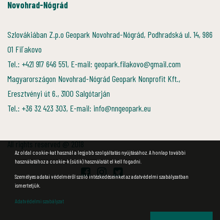
Novohrad-Nógrád
Szlovákiában Z.p.o Geopark Novohrad-Nógrád, Podhradská ul. 14, 986
01 Fiľakovo
Tel.: +421 917 646 551, E-mail: geopark.filakovo@gmail.com
Magyarországon Novohrad-Nógrád Geopark Nonprofit Kft.,
Eresztvényi út 6., 3100 Salgótarján
Tel.: +36 32 423 303, E-mail: info@nngeopark.eu
All rights reserved @ 2018
Az oldal cookie-kat használ a legjobb szolgáltatás nyújtásához. A honlap további
használatához a cookie-k (sütik) használatát el kell fogadni.
Személyes adatai védelméről szóló intézkedéseinket az adatvédelmi szabályzatban
ismertetjük.
Adatvédelmi szabályzat