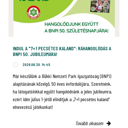
INDUL A "7+1 PECSÉTES KALAND": RÁHANGOLÓDÁS A
BNPI 50. JUBILEUMÁRA!
2026.06.30. 14:45
Már készülünk a Bükki Nemzeti Park Igazgatóság (BNPI)
alapításának közelgő, 50 éves évfordulójára. Szeretnénk,
ha látogatóinkkal együtt hangolódnánk a jeles jubileumra,
ezért idén július 1-jétől elindítjuk a „7+1 pecsétes kaland”
elnevezésű játékunkat!
Tovább olvasom