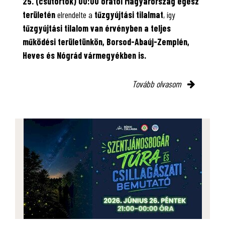
25. (csütörtök) 00:00 órától Magyarország egész
területén
elrendelte a
tűzgyújtási tilalmat
, így
tűzgyújtási tilalom van érvényben
a teljes
működési területünkön, Borsod-Abaúj-Zemplén,
Heves és Nógrád vármegyékben is.
Tovább olvasom