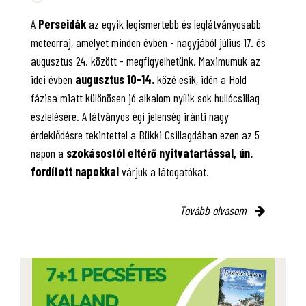
A
Perseidák
az egyik legismertebb és leglátványosabb
meteorraj, amelyet minden évben - nagyjából július 17. és
augusztus 24. között - megfigyelhetünk. Maximumuk az
idei évben
augusztus 10-14.
közé esik, idén a Hold
fázisa miatt különösen jó alkalom nyílik sok hullócsillag
észlelésére. A látványos égi jelenség iránti nagy
érdeklődésre tekintettel a Bükki Csillagdában ezen az 5
napon a
szokásostól eltérő nyitvatartással, ún.
fordított napokkal
várjuk a látogatókat.
Tovább olvasom