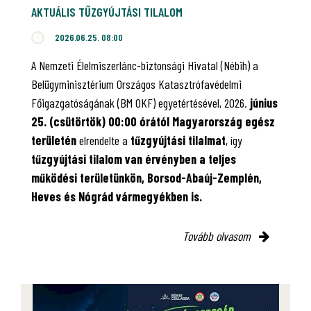
AKTUÁLIS TŰZGYÚJTÁSI TILALOM
2026.06.25. 08:00
A Nemzeti Élelmiszerlánc-biztonsági Hivatal (Nébih) a
Belügyminisztérium Országos Katasztrófavédelmi
Főigazgatóságának (BM OKF) egyetértésével, 2026.
június
25. (csütörtök) 00:00 órától Magyarország egész
területén
elrendelte a
tűzgyújtási tilalmat
, így
tűzgyújtási tilalom van érvényben
a teljes
működési területünkön, Borsod-Abaúj-Zemplén,
Heves és Nógrád vármegyékben is.
Tovább olvasom