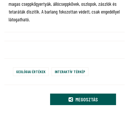
magas cseppkőgyertyák, állócseppkövek, oszlopok, zászlók és
tetaráták diszítik. A barlang fokozottan védett, csak engedéllyel
látogatható.
GEOLÓGIAI ÉRTÉKEK
INTERAKTÍV TÉRKÉP
MEGOSZTÁS