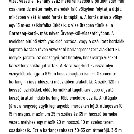
vizét vezeti el. Néhány száz méterrel később a patakmeder már
csaknem tíz méter mély, meredek falú völgyben folytatja útját,
miközben vizét állandó forrás is táplálja. A forrás után a völgy
egy 15 m-es sziklafalba ütközik, s vize üregben tűnik el, a
Barátság-kerti-, más néven Örvény-kői-visszafolyóban. A
nyelőben eltűnő vízfolyás oldó hatása, vagy a szállított hordalék
koptató hatása révén vízvezető barlangrendszert alakított ki,
melyek járatai az összegyűjtött befolyó, beszivárgó vizeket
karsztforrásokba juttatták. A Barátság-kerti-visszafolyó
víznyelőbarlangja a 975 m hosszúságban ismert Szamentu-
barlang. Triász időszaki mészkőben alakult ki. A szűk, 120 m
hosszú, színlőkkel, oldásformákkal tagolt kavicsos aljzatú
kúszójárattal induló barlang több emeletre oszlik. A kitáguló
járat a hegység egyik legnagyobb, merdeken lejtő, átlagosan 10-
15 m magas, maximum 25 m széles és 35 m hosszú termébe
vezet, melyhez egy másik 20 m hosszú, 10 m széles terem
csatlakozik. Ezt a barlangszakaszt 30-53 cm átmérőjű, 3-5 m