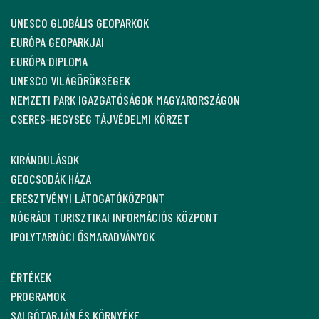
UNESCO GLOBÁLIS GEOPARKOK
EURÓPA GEOPARKJAI
EURÓPA DIPLOMA
UNESCO VILÁGÖRÖKSÉGEK
NEMZETI PARK IGAZGATÓSÁGOK MAGYARORSZÁGON
CSERES-HEGYSÉG TÁJVÉDELMI KÖRZET
KIRÁNDULÁSOK
GEOCSODÁK HÁZA
ERESZTVÉNYI LÁTOGATÓKÖZPONT
NÓGRÁDI TURISZTIKAI INFORMÁCIÓS KÖZPONT
IPOLYTARNÓCI ŐSMARADVÁNYOK
ÉRTÉKEK
PROGRAMOK
SALGÓTARJÁN ÉS KÖRNYÉKE