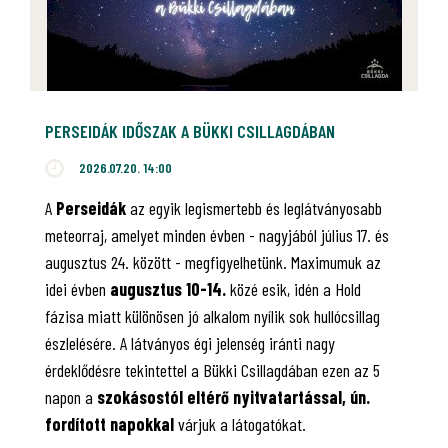
PERSEIDÁK IDŐSZAK A BÜKKI CSILLAGDÁBAN
2026.07.20. 14:00
A
Perseidák
az egyik legismertebb és leglátványosabb
meteorraj, amelyet minden évben - nagyjából július 17. és
augusztus 24. között - megfigyelhetünk. Maximumuk az
idei évben
augusztus 10-14.
közé esik, idén a Hold
fázisa miatt különösen jó alkalom nyílik sok hullócsillag
észlelésére. A látványos égi jelenség iránti nagy
érdeklődésre tekintettel a Bükki Csillagdában ezen az 5
napon a
szokásostól eltérő nyitvatartással, ún.
fordított napokkal
várjuk a látogatókat.