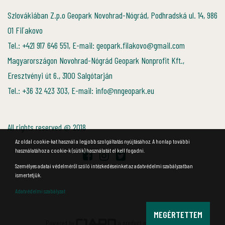
Szlovákiában Z.p.o Geopark Novohrad-Nógrád, Podhradská ul. 14, 986
01 Fiľakovo
Tel.: +421 917 646 551, E-mail: geopark.filakovo@gmail.com
Magyarországon Novohrad-Nógrád Geopark Nonprofit Kft.,
Eresztvényi út 6., 3100 Salgótarján
Tel.: +36 32 423 303, E-mail: info@nngeopark.eu
All rights reserved @ 2018
Az oldal cookie-kat használ a legjobb szolgáltatás nyújtásához. A honlap további
használatához a cookie-k (sütik) használatát el kell fogadni.
Személyes adatai védelméről szóló intézkedéseinket az adatvédelmi szabályzatban
ismertetjük.
Adatvédelmi szabályzat
MEGÉRTETTEM
Powered by
a product of