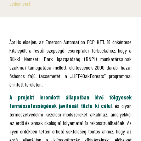
védelméért!
Április elsején, az Emerson Automation FCP KFT. 18 önkéntese
kitelepült a festői szépségű, cserépfalui Túrbuckához, hogy a
Bükki Nemzeti Park Igazgatóság (BNPI) munkatársainak
szakmai támogatása mellett, elültessenek 2000 darab, hazai
őshonos fajú facsemetét, a „LIFE4OakForests” programmal
érintett területen.
A projekt leromlott állapotban lévő tölgyesek
természetességének javítását tűzte ki célul
, és olyan
természetvédelmi kezelési módszereket alkalmaz, amelyekkel
az erdő és annak ökológiai folyamatai is rekonstruálhatóak. Az
ilyen erdőkben tetten érhető sokféleség fontos ahhoz, hogy az
erdő ellenálljon a klímaváltozás kihívásainak, élőhelyet