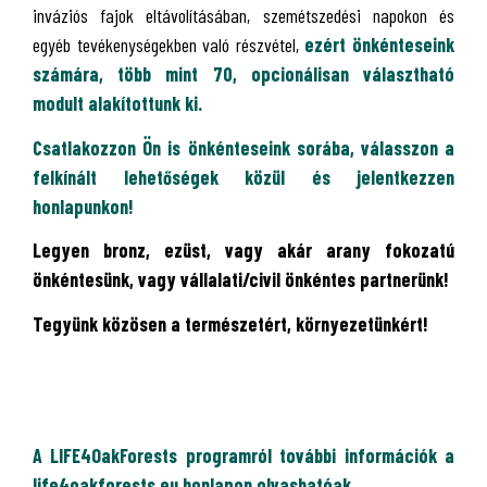
inváziós fajok eltávolításában, szemétszedési napokon és
egyéb tevékenységekben való részvétel,
ezért önkénteseink
számára, több mint 70, opcionálisan választható
modult alakítottunk ki.
Csatlakozzon Ön is önkénteseink sorába, válasszon a
felkínált lehetőségek közül és jelentkezzen
honlapunkon!
Legyen bronz, ezüst, vagy akár arany fokozatú
önkéntesünk, vagy vállalati/civil önkéntes partnerünk!
Tegyünk közösen a természetért, környezetünkért!
A LIFE4OakForests programról további információk a
life4oakforests.eu honlapon olvashatóak.