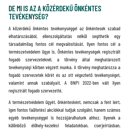
DE MI IS AZ A KÖZÉRDEKŰ ÖNKÉNTES
TEVÉKENYSÉG?
A közérdekű önkéntes tevékenységgel az önkéntesek szabad
elhatározásából, ellenszolgáltatás nélkül segíthetik egy
társadalmilag fontos cél megvalósítását. Ilyen fontos cél a
természetvédelem ügye is. Önkéntes tevékenységek regisztrált
fogadó szervezeteknél, a törvény által meghatározott
tevékenységi körben végzett munka. A törvény meghatározza a
fogadó szervezetek körét és az ott végezhető tevékenységet,
valamint annak szabályait. A BNPI 2022-ben vált ilyen
regisztrált fogadó szervezetté.
A természetvédelem ügyét, önkéntesként, nemcsak a fent leírt,
igen fontos faültetési akciókkal tudjuk szolgálni, hanem számos
egyéb tevékenységgel is hozzájárulhatunk ahhoz. Ilyenek a
különböző élőhely-kezelési feladatokban, cserjeirtásban,