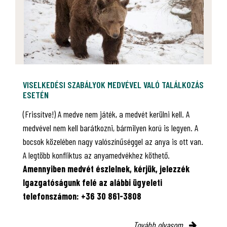
VISELKEDÉSI SZABÁLYOK MEDVÉVEL VALÓ TALÁLKOZÁS
ESETÉN
(Frissítve!) A medve nem játék, a medvét kerülni kell. A
medvével nem kell barátkozni, bármilyen korú is legyen. A
bocsok közelében nagy valószínűséggel az anya is ott van.
A legtöbb konfliktus az anyamedvékhez köthető.
Amennyiben medvét észlelnek, kérjük, jelezzék
Igazgatóságunk felé az alábbi ügyeleti
telefonszámon: +36 30 861-3808
Tovább olvasom