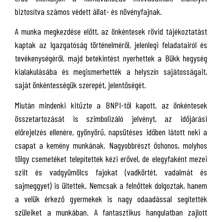
biztosítva számos védett állat- és növényfajnak.
A munka megkezdése előtt, az önkéntesek rövid tájékoztatást
kaptak az Igazgatóság történelméről, jelenlegi feladatairól és
tevékenységéről, majd betekintést nyerhettek a Bükk hegység
kialakulásába és megismerhették a helyszín sajátosságait,
saját önkéntességük szerepét, jelentőségét.
Miután mindenki kitűzte a BNPI-től kapott, az önkéntesek
összetartozását is szimbolizáló jelvényt, az időjárási
előrejelzés ellenére, gyönyörű, napsütéses időben látott neki a
csapat a kemény munkának. Nagyobbrészt őshonos, molyhos
tölgy csemetéket telepítettek kézi erővel, de elegyfaként mezei
szilt és vadgyümölcs fajokat (vadkörtét, vadalmát és
sajmeggyet) is ültettek. Nemcsak a felnőttek dolgoztak, hanem
a velük érkező gyermekek is nagy odaadással segítették
szüleiket a munkában. A fantasztikus hangulatban zajlott