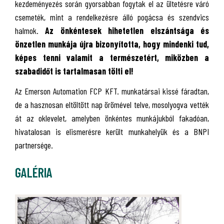
kezdeményezés során gyorsabban fogytak el az ültetésre váró
csemeték, mint a rendelkezésre álló pogácsa és szendvics
halmok.
Az önkéntesek hihetetlen elszántsága és
önzetlen munkája újra bizonyította, hogy mindenki tud,
képes tenni valamit a természetért, miközben a
szabadidőt is tartalmasan tölti el!
Az Emerson Automation FCP KFT. munkatársai kissé fáradtan,
de a hasznosan eltöltött nap örömével telve, mosolyogva vették
át az oklevelet, amelyben önkéntes munkájukból fakadóan,
hivatalosan is elismerésre került munkahelyük és a BNPI
partnersége.
GALÉRIA