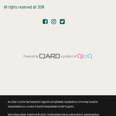
All rights reserved @ 2018
Powered by
a product of
Az oldal cookie-kat használ a legjobb szolgáltatás nyújtásához. A honlap további
használatához a cookie-k (sütik) használatát el kell fogadni.
Személyes adatai védelméről szóló intézkedéseinket az adatvédelmi szabályzatban