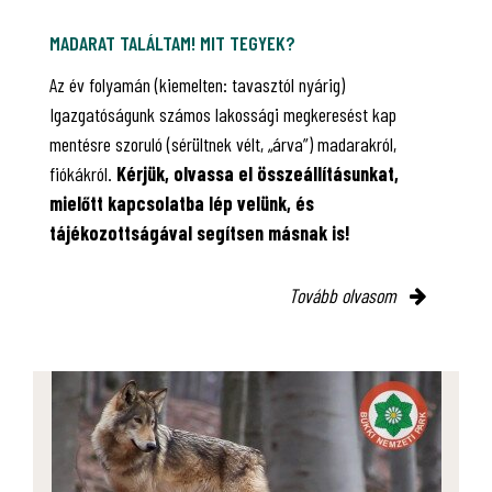
MADARAT TALÁLTAM! MIT TEGYEK?
Az év folyamán (kiemelten: tavasztól nyárig)
Igazgatóságunk számos lakossági megkeresést kap
mentésre szoruló (sérültnek vélt, „árva”) madarakról,
fiókákról.
Kérjük, olvassa el összeállításunkat,
mielőtt kapcsolatba lép velünk, és
tájékozottságával segítsen másnak is!
Tovább olvasom