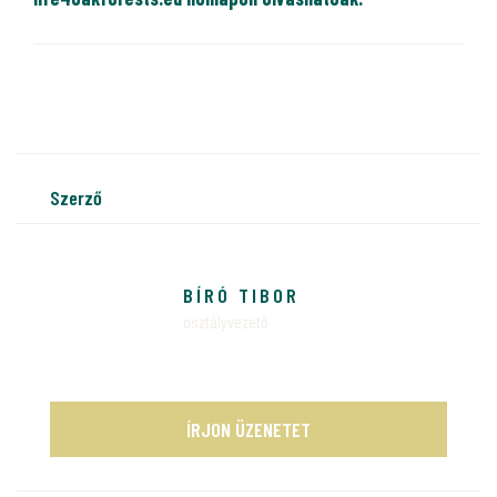
szerző
BÍRÓ TIBOR
osztályvezető
ÍRJON ÜZENETET