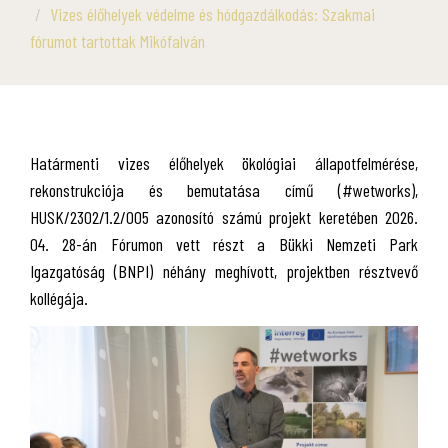
Vizes élőhelyek védelme és hódgazdálkodás: Szakmai
fórumot tartottak Mikófalván
Határmenti vizes élőhelyek ökológiai állapotfelmérése,
rekonstrukciója és bemutatása című (#wetworks),
HUSK/2302/1.2/005 azonosító számú projekt keretében 2026.
04. 28-án Fórumon vett részt a Bükki Nemzeti Park
Igazgatóság (BNPI) néhány meghívott, projektben résztvevő
kollégája.