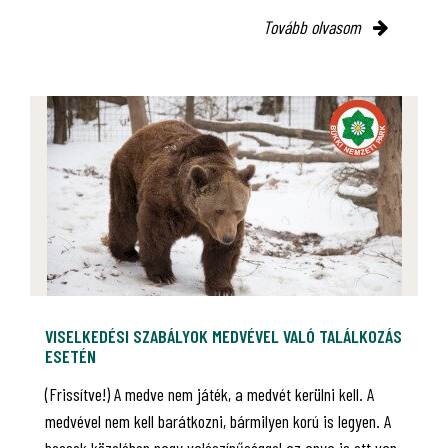
Tovább olvasom
VISELKEDÉSI SZABÁLYOK MEDVÉVEL VALÓ TALÁLKOZÁS
ESETÉN
(Frissítve!) A medve nem játék, a medvét kerülni kell. A
medvével nem kell barátkozni, bármilyen korú is legyen. A
bocsok közelében nagy valószínűséggel az anya is ott van.