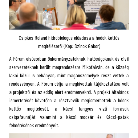
Csipkés Roland hidrobiológus előadása a hódok kettős
megítéléséről (Kép: Szinok Gábor)
A Fórum elsősorban önkormányzatoknak, hatóságoknak és civil
szervezeteknek került megrendezésre Mikófalván, de a község
lakói közül is néhányan, mint magánszemélyek részt vettek a
rendezvényen. A Fórum célja a meghívottak tájékoztatása volt
a projektről és az eddig elért eredményekről. A projekt általános
ismertetését követően a résztvevők megismerhették a hódok
kettős megítélését, a kácsi langyos vizű források
csigafaunáját, valamint a kácsi mocsár és Kácsi-patak
felmérésének eredményeit.