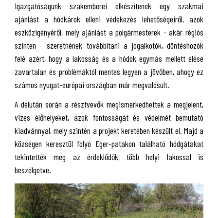
Igazgatóságunk szakemberei elkészítenek egy szakmai
ajánlást a hódkárok elleni védekezés lehetőségeiről, azok
eszközigényéről, mely ajánlást a polgármesterek - akár régiós
szinten - szeretnének továbbítani a jogalkotók, döntéshozók
felé azért, hogy a lakosság és a hódok egymás mellett élése
zavartalan és problémáktól mentes legyen a jövőben, ahogy ez
számos nyugat-európai országban már megvalósult.
A délután során a résztvevők megismerkedhettek a megjelent,
vizes élőhelyeket, azok fontosságát és védelmét bemutató
kiadvánnyal, mely szintén a projekt keretében készült el. Majd a
községen keresztül folyó Eger-patakon található hódgátakat
tekintették meg az érdeklődők, több helyi lakossal is
beszélgetve.