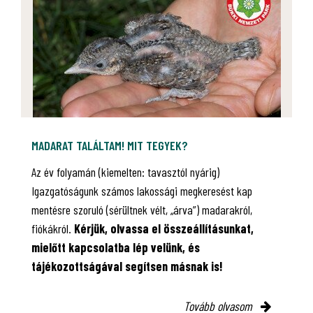
MADARAT TALÁLTAM! MIT TEGYEK?
Az év folyamán (kiemelten: tavasztól nyárig)
Igazgatóságunk számos lakossági megkeresést kap
mentésre szoruló (sérültnek vélt, „árva”) madarakról,
fiókákról.
Kérjük, olvassa el összeállításunkat,
mielőtt kapcsolatba lép velünk, és
tájékozottságával segítsen másnak is!
Tovább olvasom