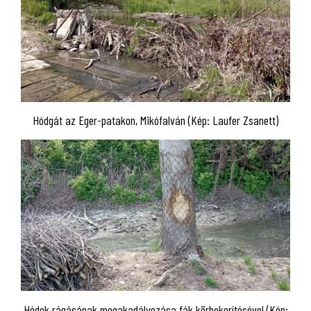
Hódgát az Eger-patakon, Mikófalván (Kép: Laufer Zsanett)
Hódok rágásának megakadályozása fák körbekerítésével (Kép: