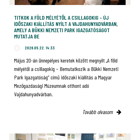
TITKOK A FÖLD MÉLYÉTŐL A CSILLAGOKIG - ÚJ
IDŐSZAKI KIÁLLÍTÁS NYÍLT A VAJDAHUNYADVÁRBAN,
AMELY A BÜKKI NEMZETI PARK IGAZGATÓSÁGOT
MUTATJA BE
2026.05.22. 14:33
Május 20-án ünnepélyes keretek között megnyílt „A föld
mélyétől a csillagokig – Bemutatkozik a Bükki Nemzeti
Park Igazgatóság” című időszaki kiállítás a Magyar
Mezőgazdasági Múzeumnak otthont adó
Vajdahunyadvárban.
Tovább olvasom