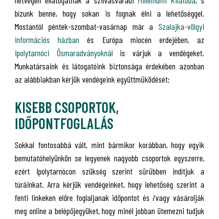
hétvégén ellátogatnak a szilvásváradi
Milleniumi Kilátóba
, s
bízunk benne, hogy sokan is fognak élni a lehetőséggel.
Mostantól péntek-szombat-vasárnap már a
Szalajka-völgyi
információs házban
és Európa miocén erdejében, az
Ipolytarnóci Ősmaradványoknál
is várjuk a vendégeket.
Munkatársaink és látogatóink biztonsága érdekében azonban
az alábbiakban kérjük vendégeink együttműködését:
KISEBB CSOPORTOK,
IDŐPONTFOGLALÁS
Sokkal fontosabbá vált, mint bármikor korábban, hogy egyik
bemutatóhelyünkön se legyenek nagyobb csoportok egyszerre,
ezért Ipolytarnócon szükség szerint sűrűbben indítjuk a
túráinkat. Arra kérjük vendégeinket, hogy lehetőség szerint a
fenti linkeken előre foglaljanak időpontot és /vagy vásárolják
meg online a belépőjegyüket, hogy minél jobban ütemezni tudjuk