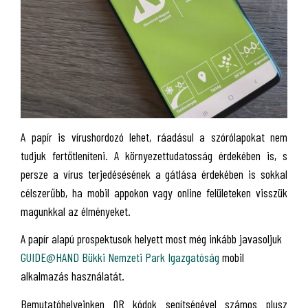
A papír is vírushordozó lehet, ráadásul a szórólapokat nem
tudjuk fertőtleníteni. A környezettudatosság érdekében is, s
persze a vírus terjedésésének a gátlása érdekében is sokkal
célszerűbb, ha mobil appokon vagy online felületeken visszük
magunkkal az élményeket.
A papír alapú prospektusok helyett most még inkább javasoljuk
GUIDE@HAND Bükki Nemzeti Park Igazgatóság
mobil
alkalmazás használatát.
Bemutatóhelyeinken QR kódok segítségével számos plusz