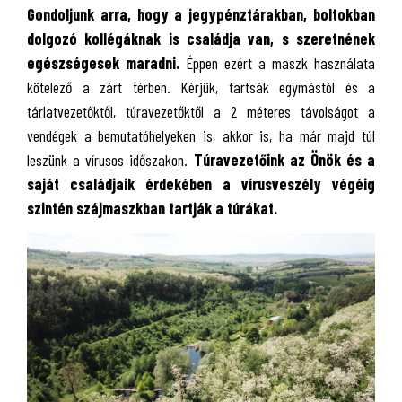
Gondoljunk arra, hogy a jegypénztárakban, boltokban
dolgozó kollégáknak is családja van, s szeretnének
egészségesek maradni.
Éppen ezért a maszk használata
kötelező a zárt térben. Kérjük, tartsák egymástól és a
tárlatvezetőktől, túravezetőktől a 2 méteres távolságot a
vendégek a bemutatóhelyeken is, akkor is, ha már majd túl
leszünk a vírusos időszakon.
Túravezetőink az Önök és a
saját családjaik érdekében a vírusveszély végéig
szintén szájmaszkban tartják a túrákat.