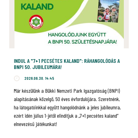
INDUL A "7+1 PECSÉTES KALAND": RÁHANGOLÓDÁS A
BNPI 50. JUBILEUMÁRA!
2026.06.30. 14:45
Már készülünk a Bükki Nemzeti Park Igazgatóság (BNPI)
alapításának közelgő, 50 éves évfordulójára. Szeretnénk,
ha látogatóinkkal együtt hangolódnánk a jeles jubileumra,
ezért idén július 1-jétől elindítjuk a „7+1 pecsétes kaland”
elnevezésű játékunkat!