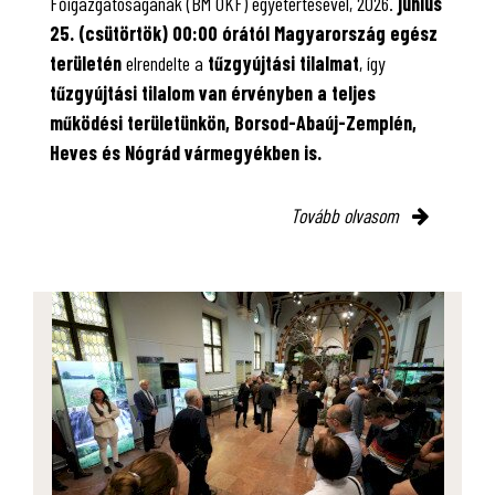
Főigazgatóságának (BM OKF) egyetértésével, 2026.
június
25. (csütörtök) 00:00 órától Magyarország egész
területén
elrendelte a
tűzgyújtási tilalmat
, így
tűzgyújtási tilalom van érvényben
a teljes
működési területünkön, Borsod-Abaúj-Zemplén,
Heves és Nógrád vármegyékben is.
Tovább olvasom