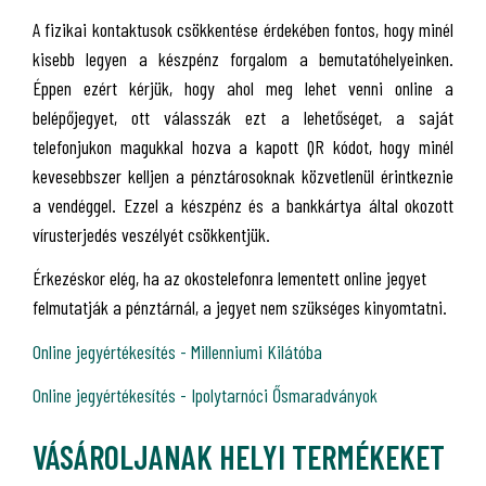
A fizikai kontaktusok csökkentése érdekében fontos, hogy minél
kisebb legyen a készpénz forgalom a bemutatóhelyeinken.
Éppen ezért kérjük, hogy ahol meg lehet venni online a
belépőjegyet, ott válasszák ezt a lehetőséget, a saját
telefonjukon magukkal hozva a kapott QR kódot, hogy minél
kevesebbszer kelljen a pénztárosoknak közvetlenül érintkeznie
a vendéggel. Ezzel a készpénz és a bankkártya által okozott
vírusterjedés veszélyét csökkentjük.
Érkezéskor elég, ha az okostelefonra lementett online jegyet
felmutatják a pénztárnál, a jegyet nem szükséges kinyomtatni.
Online jegyértékesítés - Millenniumi Kilátóba
Online jegyértékesítés - Ipolytarnóci Ősmaradványok
VÁSÁROLJANAK HELYI TERMÉKEKET