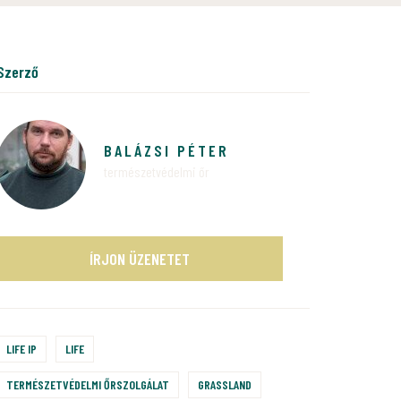
szerző
BALÁZSI PÉTER
természetvédelmi őr
ÍRJON ÜZENETET
LIFE IP
LIFE
TERMÉSZETVÉDELMI ŐRSZOLGÁLAT
GRASSLAND