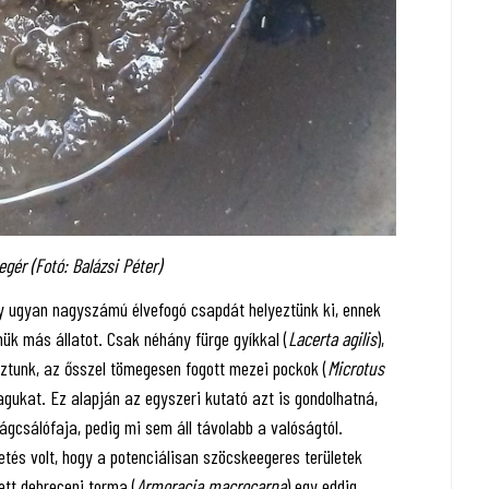
r (Fotó: Balázsi Péter)
y ugyan nagyszámú élvefogó csapdát helyeztünk ki, ennek
nük más állatot. Csak néhány fürge gyíkkal (
Lacerta agilis
),
koztunk, az ősszel tömegesen fogott mezei pockok (
Microtus
gukat. Ez alapján az egyszeri kutató azt is gondolhatná,
gcsálófaja, pedig mi sem áll távolabb a valóságtól.
tés volt, hogy a potenciálisan szöcskeegeres területek
tt debreceni torma (
Armoracia macrocarpa
) egy eddig