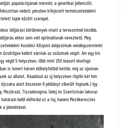
ódját, populációjának méretét, a genetikai jellemzőit,
fokozottan védett, pénzben kifejezett természetvédelmi
ztetett fajok között szerepel.
dékos időjárási körülmények miatt a tervezettnél később,
időjárás ekkor sem volt optimálisnak nevezhető. Még
zetvédelmi Kezelési Központ dolgozóinak vendégszeretetét
n ücsörögve kellett várniuk az esőzések végét. Ám egy kis
gy végül 5 helyszínen, több mint 250 leásott élvefogó
ban is ismert három élőhelyfoltból kettőn, míg az újonnan
nunk az állatot. Ráadásul az új helyszínen rögtön két hím
 éjszaka alatt összesen 8 példányt sikerült fognunk.) Így
 Mezőcsát, Tiszadorogma, Gelej és Szentistván lakosai
 határain belül előfordul ez a faj, hanem Mezőkeresztes
 a jelenlétével.