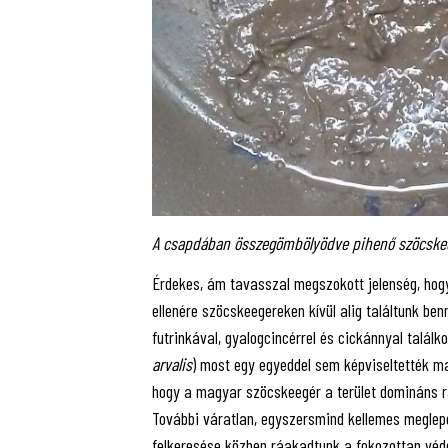
A csapdában összegömbölyödve pihenő szöcskeegé
Érdekes, ám tavasszal megszokott jelenség, hog
ellenére szöcskeegereken kívül alig találtunk ben
futrinkával, gyalogcincérrel és cickánnyal talál
arvalis
) most egy egyeddel sem képviseltették ma
hogy a magyar szöcskeegér a terület domináns rá
További váratlan, egyszersmind kellemes meglepe
felkeresése közben ráakadtunk a fokozottan véde