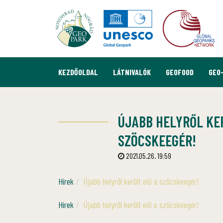
KEZDŐOLDAL
LÁTNIVALÓK
GEOFOOD
GEO
ÚJABB HELYRŐL KE
SZÖCSKEEGÉR!
2021.05.26. 19:59
Hírek
Újabb helyről került elő a szöcskeegér!
Hírek
Újabb helyről került elő a szöcskeegér!