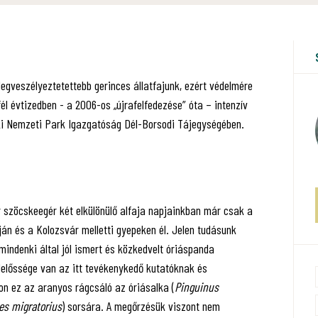
 legveszélyeztetettebb gerinces állatfajunk, ezért védelmére
fél évtizedben - a 2006-os „újrafelfedezése” óta – intenzív
ki Nemzeti Park Igazgatóság Dél-Borsodi Tájegységében.
szöcskeegér két elkülönülő alfaja napjainkban már csak a
n és a Kolozsvár melletti gyepeken él. Jelen tudásunk
 mindenki által jól ismert és közkedvelt óriáspanda
elelőssége van az itt tevékenykedő kutatóknak és
n ez az aranyos rágcsáló az óriásalka (
Pinguinus
es migratorius
) sorsára. A megőrzésük viszont nem