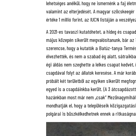
lehetséges anélkül, hogy ne ismernénk a faj életm
valamint az elterjedését. A magyar szöcskeegér 
értéke 1 millió forint, az IUCN listáján a veszélye
A 2021-es tavaszi kutatóhetet, a hideg és csapa
május közepén sikerült megvalósítanunk, bár az 
szerencse, hogy a kutatók a Batúz-tanya Termés
élvezhették, és nem a szabad ég alatt, sátraikba
égi áldás nem szeghette a lelkes csapat kedvét, í
csapdával folyt az állatok keresése. A már koráb
próbált két területből az egyiken sikerült megfog
egyed is a csapdáinkba került. (A 3 átcsapdázott
hazánkban most már nem „csak” Mezőnagymihály,
mondhatják el, hogy a településeik közigazgatási
polgárai is büszkélkedhetnek ennek a ritkaságnak