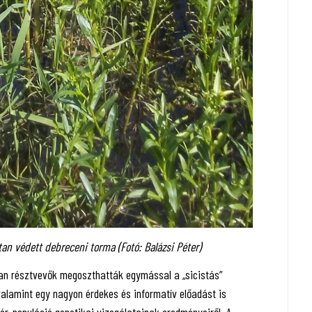
an védett debreceni torma (Fotó: Balázsi Péter)
sban résztvevők megoszthatták egymással a „sicistás”
valamint egy nagyon érdekes és informatív előadást is