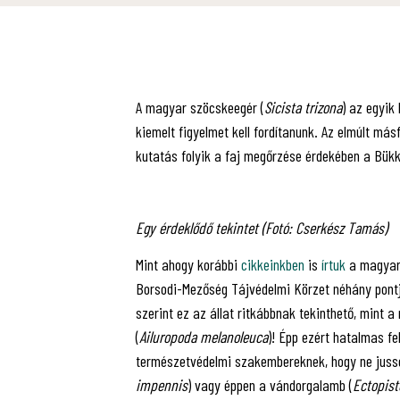
A magyar szöcskeegér (
Sicista trizona
) az egyik
kiemelt figyelmet kell fordítanunk. Az elmúlt más
kutatás folyik a faj megőrzése érdekében a Bük
Egy érdeklődő tekintet (Fotó: Cserkész Tamás)
Mint ahogy korábbi
cikkeinkben
is
írtuk
a magyar 
Borsodi-Mezőség Tájvédelmi Körzet néhány pontjá
szerint ez az állat ritkábbnak tekinthető, mint a
(
Ailuropoda melanoleuca
)! Épp ezért hatalmas f
természetvédelmi szakembereknek, hogy ne jusso
impennis
) vagy éppen a vándorgalamb (
Ectopist