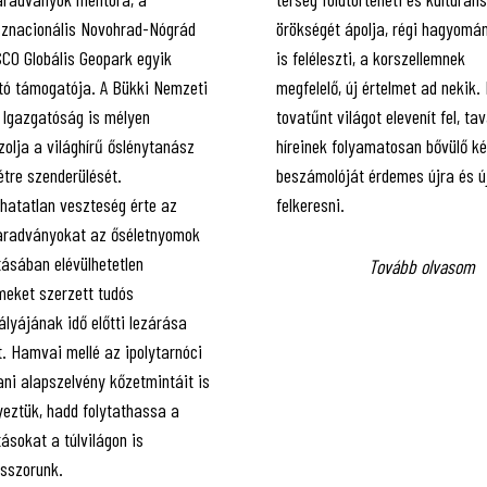
sznacionális Novohrad-Nógrád
örökségét ápolja, régi hagyomá
CO Globális Geopark egyik
is feléleszti, a korszellemnek
ító támogatója. A Bükki Nemzeti
megfelelő, új értelmet ad nekik.
 Igazgatóság is mélyen
tovatűnt világot elevenít fel, ta
olja a világhírű őslénytanász
híreinek folyamatosan bővülő k
étre szenderülését.
beszámolóját érdemes újra és ú
lhatatlan veszteség érte az
felkeresni.
radványokat az őséletnyomok
tásában elévülhetetlen
Tovább olvasom
meket szerzett tudós
ályájának idő előtti lezárása
. Hamvai mellé az ipolytarnóci
ani alapszelvény kőzetmintáit is
yeztük, hadd folytathassa a
ásokat a túlvilágon is
esszorunk.