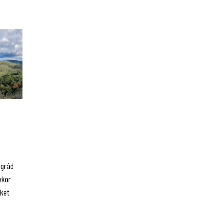
ógrád
ykor
ket