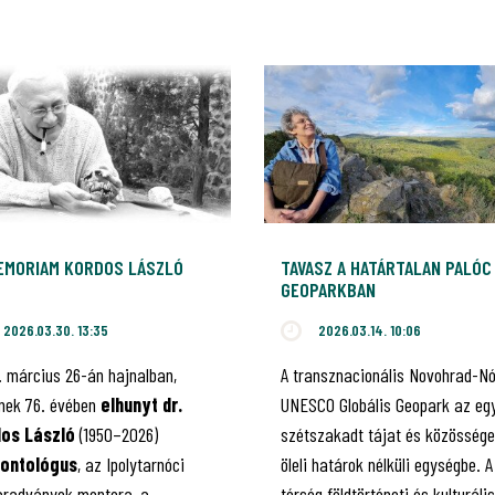
MEMORIAM KORDOS LÁSZLÓ
TAVASZ A HATÁRTALAN PALÓC
GEOPARKBAN
2026.03.30. 13:35
2026.03.14. 10:06
. március 26-án hajnalban,
A transznacionális Novohrad-N
ének 76. évében
elhunyt dr.
UNESCO Globális Geopark az eg
os László
(1950–2026)
szétszakadt tájat és közössége
eontológus
, az Ipolytarnóci
öleli határok nélküli egységbe. A
radványok mentora, a
térség földtörténeti és kulturális