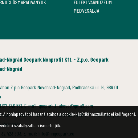
ARNÓCI ŐSMARADVÁNYOK
FÜLEKI VÁRMÚZEUM
MEDVESALJA
ad-Nógrád Geopark Nonprofit Kft. - Z.p.o. Geopark
ad-Nógrád
ában Z.p.o Geopark Novohrad-Nógrád, Podhradská ul. 14, 986 01
o
21 917 646 551, E-mail: geopark.filakovo@gmail.com
. A honlap további használatához a cookie-k (sütik) használatát el kell fogadni.
rszágon Novohrad-Nógrád Geopark Nonprofit Kft., Eresztvényi út
 Salgótarján
védelmi szabályzatban ismertetjük.
6 32 423 303, E-mail: info@nngeopark.eu