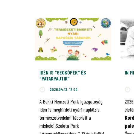
IDÉN IS "GEOKÓPÉK" ÉS
IN 
"PATAKPAJTIK"
TERMÉSZETISMERETI TÁBOROK A
2026.04.13. 12:00
SZELETA PARKBAN
A Bükki Nemzeti Park Igazgatóság
2026
idén is meghirdeti nyári napközis
élet
természetvédelmi táborait a
Kord
miskolci Szeleta Park
pal
Látogatóközpontban 7-12 év közötti
Ősma