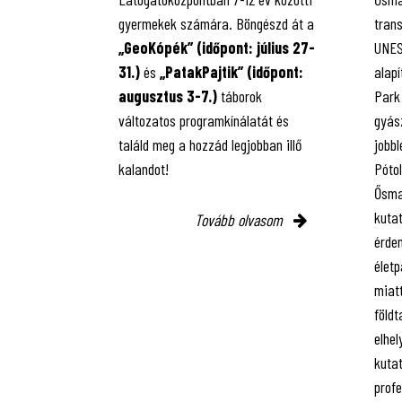
gyermekek számára. Böngészd át a
tran
„GeoKópék” (időpont: július 27-
UNES
31.)
és
„PatakPajtik” (időpont:
alap
augusztus 3-7.)
táborok
Park
változatos programkínálatát és
gyász
találd meg a hozzád legjobban illő
jobbl
kalandot!
Póto
Ősma
kuta
Tovább olvasom
érde
életp
miatt
földt
elhel
kutat
prof