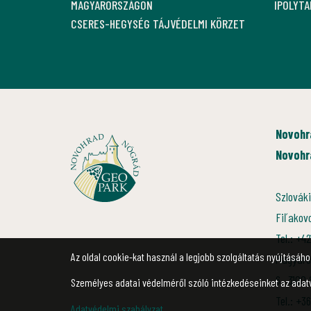
MAGYARORSZÁGON
IPOLYT
CSERES-HEGYSÉG TÁJVÉDELMI KÖRZET
Novohr
Novohr
Szlováki
Fiľakov
Tel.: +4
Az oldal cookie-kat használ a legjobb szolgáltatás nyújtásához
Magyaro
6., 3100
Személyes adatai védelméről szóló intézkedéseinket az adat
Tel.: +3
Adatvédelmi szabályzat