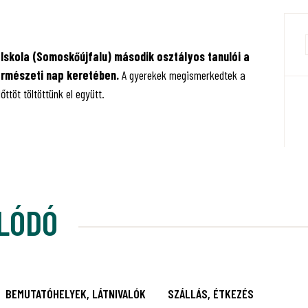
 Iskola (Somoskőújfalu) második osztályos tanulói a
természeti nap keretében.
A gyerekek megismerkedtek a
ttöt töltöttünk el együtt.
LÓDÓ
BEMUTATÓHELYEK, LÁTNIVALÓK
SZÁLLÁS, ÉTKEZÉS