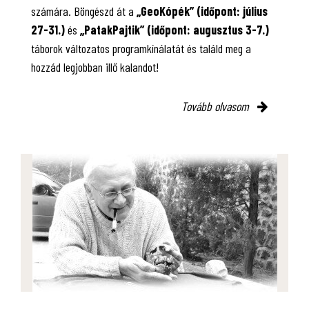
számára. Böngészd át a
„GeoKópék” (időpont: július
27-31.)
és
„PatakPajtik” (időpont: augusztus 3-7.)
táborok változatos programkínálatát és találd meg a
hozzád legjobban illő kalandot!
Tovább olvasom