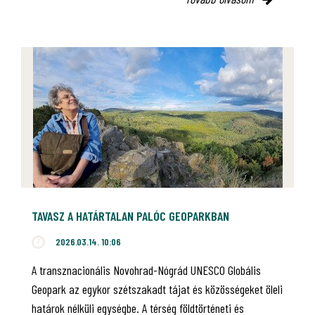
TAVASZ A HATÁRTALAN PALÓC GEOPARKBAN
2026.03.14. 10:06
A transznacionális Novohrad-Nógrád UNESCO Globális
Geopark az egykor szétszakadt tájat és közösségeket öleli
határok nélküli egységbe. A térség földtörténeti és