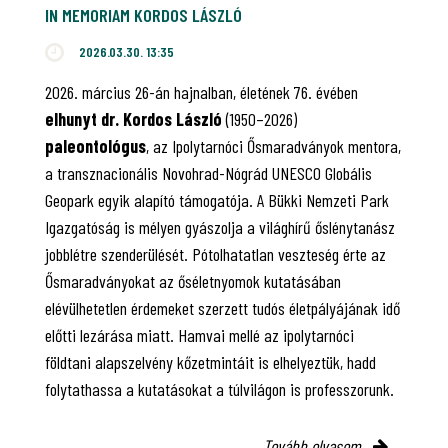
IN MEMORIAM KORDOS LÁSZLÓ
2026.03.30. 13:35
2026. március 26-án hajnalban, életének 76. évében
elhunyt dr. Kordos László
(1950–2026)
paleontológus
, az Ipolytarnóci Ősmaradványok mentora,
a transznacionális Novohrad-Nógrád UNESCO Globális
Geopark egyik alapító támogatója. A Bükki Nemzeti Park
Igazgatóság is mélyen gyászolja a világhírű őslénytanász
jobblétre szenderülését. Pótolhatatlan veszteség érte az
Ősmaradványokat az őséletnyomok kutatásában
elévülhetetlen érdemeket szerzett tudós életpályájának idő
előtti lezárása miatt. Hamvai mellé az ipolytarnóci
földtani alapszelvény kőzetmintáit is elhelyeztük, hadd
folytathassa a kutatásokat a túlvilágon is professzorunk.
Tovább olvasom