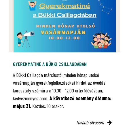
GYEREKMATINÉ A BÜKKI CSILLAGDÁBAN
A Bükki Csillagda márciustól minden hónap utolsó
vasárnapján gyerekfoglalkozásokat hirdet az óvodás
korosztály számára a 10.00 - 12.00 órás idősávban,
kedvezményes áron.
A következő esemény dátuma:
május 31.
Kezdés: 10 órakor.
Tovább olvasom