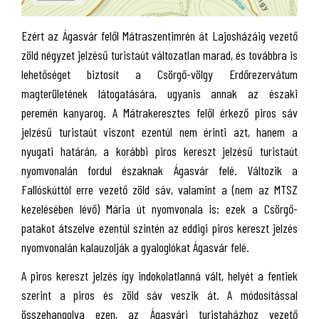
Ezért az Ágasvár felől Mátraszentimrén át Lajosházáig vezető
zöld négyzet jelzésű turistaút változatlan marad, és továbbra is
lehetőséget biztosít a Csörgő-völgy Erdőrezervátum
magterületének látogatására, ugyanis annak az északi
peremén kanyarog. A Mátrakeresztes felől érkező piros sáv
jelzésű turistaút viszont ezentúl nem érinti azt, hanem a
nyugati határán, a korábbi piros kereszt jelzésű turistaút
nyomvonalán fordul északnak Ágasvár felé. Változik a
Fallóskúttól erre vezető zöld sáv, valamint a (nem az MTSZ
kezelésében lévő) Mária út nyomvonala is: ezek a Csörgő-
patakot átszelve ezentúl szintén az eddigi piros kereszt jelzés
nyomvonalán kalauzolják a gyaloglókat Ágasvár felé.
A piros kereszt jelzés így indokolatlanná vált, helyét a fentiek
szerint a piros és zöld sáv veszik át. A módosítással
összehangolva ezen, az Ágasvári turistaházhoz vezető