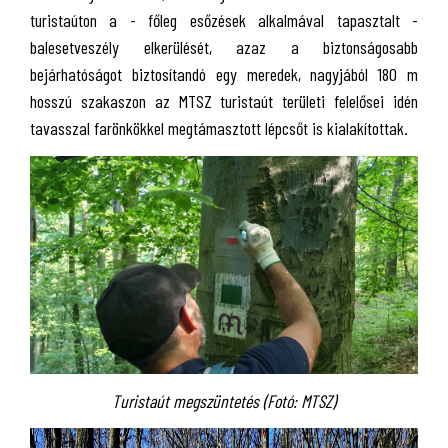
turistaúton a - főleg esőzések alkalmával tapasztalt -
balesetveszély elkerülését, azaz a biztonságosabb
bejárhatóságot biztosítandó egy meredek, nagyjából 180 m
hosszú szakaszon az MTSZ turistaút területi felelősei idén
tavasszal farönkökkel megtámasztott lépcsőt is kialakítottak.
Turistaút megszüntetés (Fotó: MTSZ)