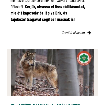
mentésre szoruló (sérültnek vélt, „árva”) madarakról,
fiókákról.
Kérjük, olvassa el összeállításunkat,
mielőtt kapcsolatba lép velünk, és
tájékozottságával segítsen másnak is!
Tovább olvasom
MIT TEGYÜNK, HA FARKASSAL TALÁLKOZUNK?