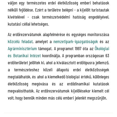
váljon egy természetes erdei életközösség emberi behatások
nélküli fejlődése. Ezért a területre belépni - a kijelölt turistautak
kivételével - csak természetvédelmi hatóság engedélyével,
kutatási céllal lehetséges.
Az erdőrezervátumok alapfelmérése és egységes monitorozása
közcélú feladat
, amelyet a
nemzetipark-igazgatóságok
és az
Agrárminisztérium
támogat. A programot 1997 óta az
Ökológiai
és Botanikai Intézet
koordinálja. A programban országosan 63
erdőterületet jelöltek ki, ahol a kiválasztott erdőtípusra jellemző,
a természeteshez közeli állapotú erdei életközösségek
megtalálhatók, és ahol a kiemelkedő biológiai értékű, különleges
életközösség megóvása és az erdődinamikai kutatások
megvalósíthatók. Az erdőrezervátumok kijelölésekor kiemelt cél
volt, hogy bennük minden más célú emberi jelenlét megszűnjön.