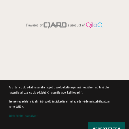
Powered by
a product of
Az oldal cookie-kat használ a legjobb szolgáltatás nyújtásához. A honlap további
használatához a cookie-k (sütik) használatát el kell fogadni.
Személyes adatai védelméről szóló intézkedéseinket az adatvédelmi szabályzatban
ismertetjük.
Adatvédelmi szabályzat