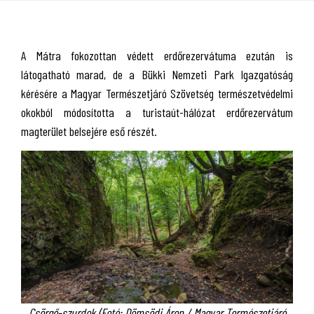
A Mátra fokozottan védett erdőrezervátuma ezután is
látogatható marad, de a Bükki Nemzeti Park Igazgatóság
kérésére a Magyar Természetjáró Szövetség természetvédelmi
okokból módosította a turistaút-hálózat erdőrezervátum
magterület belsejére eső részét.
Csörgő-szurdok (Fotó: Dömsödi Áron / Magyar Természetjáró