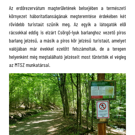
Az erdőrezervátum magterületének belsejében a természeti
környezet háborítatlanságának megteremtése érdekében két
rövidebb turistaút szűnik meg. Az egyik a látogatók elől
rácsokkal eddig is elzárt Csörgő-lyuk barlanghoz vezető piros
barlang jelzésű, a másik a piros kör jelzésű turistaút, amelyet
valójában már évekkel ezelőtt felszámoltak, de a terepen
helyenként még megtalálható jelzéseit most tüntették el végleg
az MTSZ munkatársai.