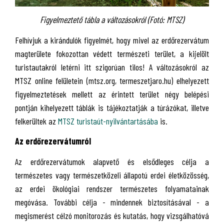
Figyelmeztető tábla a változásokról (Fotó: MTSZ)
Felhívjuk a kirándulók figyelmét, hogy mivel az erdőrezervátum
magterülete fokozottan védett természeti terület, a kijelölt
turistautakról letérni itt szigorúan tilos! A változásokról az
MTSZ online felületein (mtsz.org, termeszetjaro.hu) elhelyezett
figyelmeztetések mellett az érintett terület négy belépési
pontján kihelyezett táblák is tájékoztatják a túrázókat, illetve
felkerültek az
MTSZ turistaút-nyilvántartásába
is.
Az erdőrezervátumról
Az erdőrezervátumok alapvető és elsődleges célja a
természetes vagy természetközeli állapotú erdei életközösség,
az erdei ökológiai rendszer természetes folyamatainak
megóvása. További célja - mindennek biztosításával - a
megismerést célzó monitorozás és kutatás, hogy vizsgálhatóvá