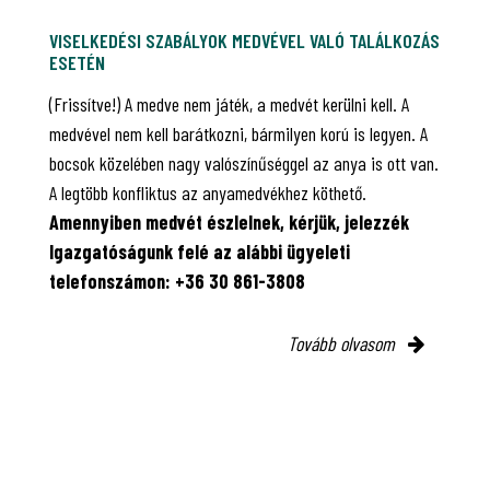
VISELKEDÉSI SZABÁLYOK MEDVÉVEL VALÓ TALÁLKOZÁS
ESETÉN
(Frissítve!) A medve nem játék, a medvét kerülni kell. A
medvével nem kell barátkozni, bármilyen korú is legyen. A
bocsok közelében nagy valószínűséggel az anya is ott van.
A legtöbb konfliktus az anyamedvékhez köthető.
Amennyiben medvét észlelnek, kérjük, jelezzék
Igazgatóságunk felé az alábbi ügyeleti
telefonszámon: +36 30 861-3808
Tovább olvasom