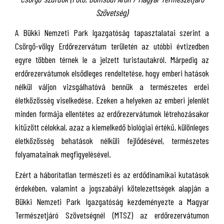
Szövetség)
A Bükki Nemzeti Park Igazgatóság tapasztalatai szerint a
Csörgő-völgy Erdőrezervátum területén az utóbbi évtizedben
egyre többen térnek le a jelzett turistautakról. Márpedig az
erdőrezervátumok elsődleges rendeltetése, hogy emberi hatások
nélkül váljon vizsgálhatóvá bennük a természetes erdei
életközösség viselkedése. Ezeken a helyeken az emberi jelenlét
minden formája ellentétes az erdőrezervátumok létrehozásakor
kitűzött célokkal, azaz a kiemelkedő biológiai értékű, különleges
életközösség behatások nélküli fejlődésével, természetes
folyamatainak megfigyelésével.
Ezért a háborítatlan természeti és az erdődinamikai kutatások
érdekében, valamint a jogszabályi kötelezettségek alapján a
Bükki Nemzeti Park Igazgatóság kezdeményezte a Magyar
Természetjáró Szövetségnél (MTSZ) az erdőrezervátumon