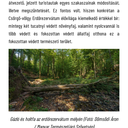
átvezető, jelzett turistautak egyes szakaszainak módosítását,
illetve megszüntetését. Ez fontos volt, hiszen konkrétan a
Csörgő-völgy Erdőrezervátum élővilága kiemelkedő értékkel bír:
mintegy két tucatnyi védett növényfaj, valamint nyolcvannál is
több védett és fokozottan védett állatfaj otthona ez a
fokozottan védett természeti terület.
Gázló és holtfa az erdőrezervátum mélyén (Fotó: Dömsödi Áron
/ Magyar Természetjáró Szövetség)