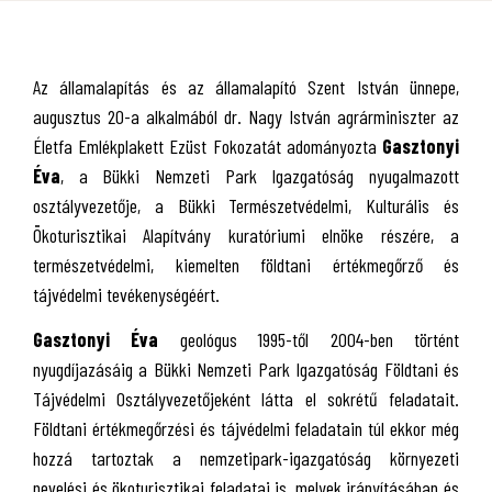
Az államalapítás és az államalapító Szent István ünnepe,
augusztus 20-a alkalmából dr. Nagy István agrárminiszter az
Életfa Emlékplakett Ezüst Fokozatát adományozta
Gasztonyi
Éva
, a Bükki Nemzeti Park Igazgatóság nyugalmazott
osztályvezetője, a Bükki Természetvédelmi, Kulturális és
Ökoturisztikai Alapítvány kuratóriumi elnöke részére, a
természetvédelmi, kiemelten földtani értékmegőrző és
tájvédelmi tevékenységéért.
Gasztonyi Éva
geológus 1995-től 2004-ben történt
nyugdíjazásáig a Bükki Nemzeti Park Igazgatóság Földtani és
Tájvédelmi Osztályvezetőjeként látta el sokrétű feladatait.
Földtani értékmegőrzési és tájvédelmi feladatain túl ekkor még
hozzá tartoztak a nemzetipark-igazgatóság környezeti
nevelési és ökoturisztikai feladatai is, melyek irányításában és