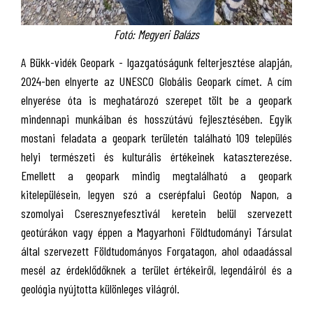
Fotó: Megyeri Balázs
A Bükk-vidék Geopark - Igazgatóságunk felterjesztése alapján,
2024-ben elnyerte az UNESCO Globális Geopark címet. A cím
elnyerése óta is meghatározó szerepet tölt be a geopark
mindennapi munkáiban és hosszútávú fejlesztésében. Egyik
mostani feladata a geopark területén található 109 település
helyi természeti és kulturális értékeinek kataszterezése.
Emellett a geopark mindig megtalálható a geopark
kitelepülésein, legyen szó a cserépfalui Geotóp Napon, a
szomolyai Cseresznyefesztivál keretein belül szervezett
geotúrákon vagy éppen a Magyarhoni Földtudományi Társulat
által szervezett Földtudományos Forgatagon, ahol odaadással
mesél az érdeklődőknek a terület értékeiről, legendáiról és a
geológia nyújtotta különleges világról.