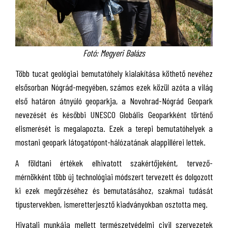
Fotó: Megyeri Balázs
Több tucat geológiai bemutatóhely kialakítása köthető nevéhez
elsősorban Nógrád-megyében, számos ezek közül azóta a világ
első határon átnyúló geoparkja, a Novohrad-Nógrád Geopark
nevezését és későbbi UNESCO Globális Geoparkként történő
elismerését is megalapozta. Ezek a terepi bemutatóhelyek a
mostani geopark látogatópont-hálózatának alappillérei lettek.
A földtani értékek elhivatott szakértőjeként, tervező-
mérnökként több új technológiai módszert tervezett és dolgozott
ki ezek megőrzéséhez és bemutatásához, szakmai tudását
típustervekben, ismeretterjesztő kiadványokban osztotta meg.
Hivatali munkája mellett természetvédelmi civil szervezetek