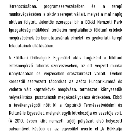
létrehozásában, programszervezésében és a terepi
munkavégzésében is aktív szerepet vállalt, melyet a mai napig
aktívan folytat. Jelentős szereppel bír a Bükki Nemzeti Park
Igazgatóság működési területén megtalálható földtani értékek
megőrzésének és bemutatásának elméleti és gyakorlati, terepi
feladatainak ellátásában.
A Földtani Örökségünk Egyesület aktív tagjaként a földtani
értékmegőrző táborok szervezésében, az ott végzett munka
irányításában és végzésében oroszlánrészt vállalt. Éveken
keresztül szervezett táborokat az azóta Hungarikummá és
védetté vált kaptárkövek megóvása, természeti környezetük
helyreállítása, pusztulásuk megakadályozása érdekében. Ebből
a tevékenységből nőtt ki a Kaptárkő Természetvédelmi és
Kulturális Egyesület, melynek egyik létrehozója és vezetője volt.
(A 2010. évben kiírt nemzeti tájdíj pályázat első helyezett
pályaművét később ez az egyesület nyerte el „A Bükkalja