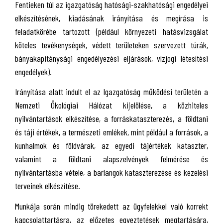
Fentieken túl az igazgatóság hatósági-szakhatósági engedélyei
elkészítésének, kiadásának irányítása és megírása is
feladatkörébe tartozott (például környezeti hatásvizsgálat
köteles tevékenységek, védett területeken szervezett túrák,
bányakapitánysági engedélyezési eljárások, vízjogi létesítési
engedélyek).
Irányítása alatt indult el az Igazgatóság működési területén a
Nemzeti Ökológiai Hálózat kijelölése, a közhiteles
nyilvántartások elkészítése, a forráskataszterezés, a földtani
és táji értékek, a természeti emlékek, mint például a források, a
kunhalmok és földvárak, az egyedi tájértékek kataszter,
valamint a földtani alapszelvények felmérése és
nyilvántartásba vétele, a barlangok kataszterezése és kezelési
terveinek elkészítése.
Munkája során mindig törekedett az ügyfelekkel való korrekt
kapcsolattartásra, az előzetes egyeztetések megtartására,