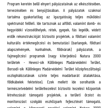
Program keretén belül elnyert pályázatainak az elkészítésében,
tervezésében és benyújtásában. A pályázatok szakmai
tartalma gyakorlatilag az igazgatóság teljes működési
spektrumát felöleli. Ide tartoznak az alföldi, valamint domb- és
hegyvidéki vizesélőhelyek, rétek, gyepek, fás legelők, védett
erdők rekonstrukcióját biztosító projektek, a földtani valamint
kulturális értékmegőrzési és bemutatási (barlangok, földtani
alapszelvények, kunhalmok, földvárak) pályázatok, a
fajmegőrzési programok (nagy kiterjedésű Natura 2000
területek - Hevesi-sík Különleges Madárvédelmi Terület,
Borsodi-sík Különleges Madárvédelmi Terület középfeszültségű
oszlophálózatának szinte teljes madárbarát átalakítása,
földkábelek fektetése). Ezek mellett ide sorolhatók a
természetvédelmi területkezelést biztosító kezelési központok
létrehozását támogató projektek, a területi őrzést és
monitorozást szolgáló eszközpark fejlesztését támogató,
valamint a környezeti nevelési valamint Natura 2000