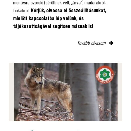
mentésre szoruló (sérültnek vélt, „árva”) madarakról,
fiókákról.
Kérjük, olvassa el összeállításunkat,
mielőtt kapcsolatba lép velünk, és
tájékozottságával segítsen másnak is!
Tovább olvasom