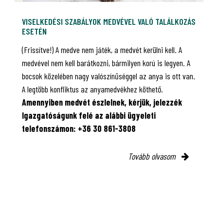
VISELKEDÉSI SZABÁLYOK MEDVÉVEL VALÓ TALÁLKOZÁS
ESETÉN
(Frissítve!) A medve nem játék, a medvét kerülni kell. A
medvével nem kell barátkozni, bármilyen korú is legyen. A
bocsok közelében nagy valószínűséggel az anya is ott van.
A legtöbb konfliktus az anyamedvékhez köthető.
Amennyiben medvét észlelnek, kérjük, jelezzék
Igazgatóságunk felé az alábbi ügyeleti
telefonszámon: +36 30 861-3808
Tovább olvasom