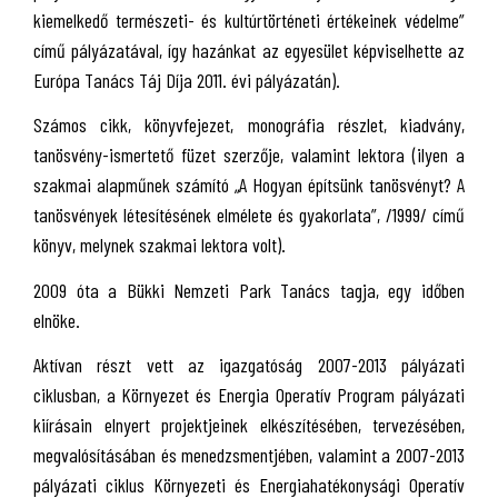
kiemelkedő természeti- és kultúrtörténeti értékeinek védelme”
című pályázatával, így hazánkat az egyesület képviselhette az
Európa Tanács Táj Díja 2011. évi pályázatán).
Számos cikk, könyvfejezet, monográfia részlet, kiadvány,
tanösvény-ismertető füzet szerzője, valamint lektora (ilyen a
szakmai alapműnek számító „A Hogyan építsünk tanösvényt? A
tanösvények létesítésének elmélete és gyakorlata”, /1999/ című
könyv, melynek szakmai lektora volt).
2009 óta a Bükki Nemzeti Park Tanács tagja, egy időben
elnöke.
Aktívan részt vett az igazgatóság 2007-2013 pályázati
ciklusban, a Környezet és Energia Operatív Program pályázati
kiírásain elnyert projektjeinek elkészítésében, tervezésében,
megvalósításában és menedzsmentjében, valamint a 2007-2013
pályázati ciklus Környezeti és Energiahatékonysági Operatív