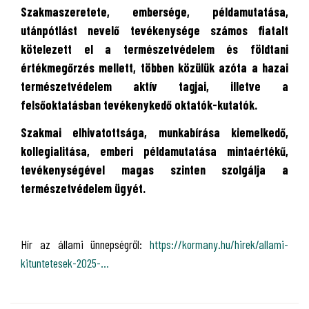
Szakmaszeretete, embersége, példamutatása,
utánpótlást nevelő tevékenysége számos fiatalt
kötelezett el a természetvédelem és földtani
értékmegőrzés mellett, többen közülük azóta a hazai
természetvédelem aktív tagjai, illetve a
felsőoktatásban tevékenykedő oktatók-kutatók.
Szakmai elhivatottsága, munkabírása kiemelkedő,
kollegialitása, emberi példamutatása mintaértékű,
tevékenységével magas szinten szolgálja a
természetvédelem ügyét.
Hír az állami ünnepségről:
https://kormany.hu/hirek/allami-
kituntetesek-2025-...