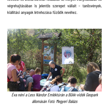
végrehajtásában is jelentős szerepet vállalt – tanösvények,
kiállítási anyagok létrehozása fűződik nevéhez.
Éva néni a Less Nándor Emléktúrán a Bükk-vidék Geopark
állomásán Fotó: Megyeri Balázs