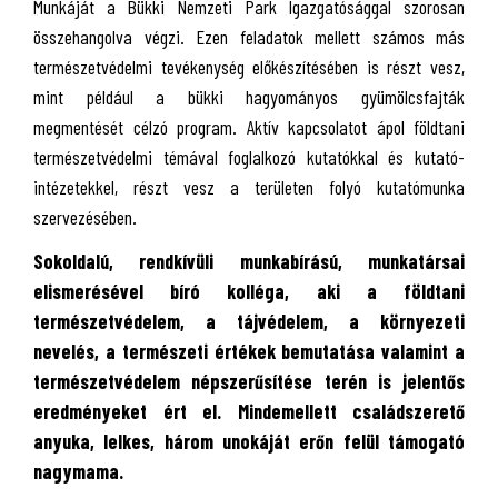
Munkáját a Bükki Nemzeti Park Igazgatósággal szorosan
összehangolva végzi. Ezen feladatok mellett számos más
természetvédelmi tevékenység előkészítésében is részt vesz,
mint például a bükki hagyományos gyümölcsfajták
megmentését célzó program. Aktív kapcsolatot ápol földtani
természetvédelmi témával foglalkozó kutatókkal és kutató-
intézetekkel, részt vesz a területen folyó kutatómunka
szervezésében.
Sokoldalú, rendkívüli munkabírású, munkatársai
elismerésével bíró kolléga, aki a földtani
természetvédelem, a tájvédelem, a környezeti
nevelés, a természeti értékek bemutatása valamint a
természetvédelem népszerűsítése terén is jelentős
eredményeket ért el. Mindemellett családszerető
anyuka, lelkes, három unokáját erőn felül támogató
nagymama.