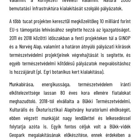
bemutatási infrastruktúra kialakítását szolgáló pályázatok.
A több tucat projekten keresztül megközelítőleg 10 milliárd forint
EU-s támogatás lehívásához segítette hozzá az igazgatóságot.
2011 és 2018 közötti időszakban a fenti projekteken túl a GINOP
és a Norvég Alap, valamint a határon átnyúló pályázati kiírások
természetvédelmi projektjeinek végrehajtását is segítette, és
egyéb természetvédelmi kötődésű pályázatok megvalósításhoz
is hozzájárult (pl. Egri botanikus kert kialakítása).
Munkabírása, energikussága, természetvédelem iránti
elkötelezettsége lassan 80 éves kora ellenére fiatalokat
meghazudtoló. 2018-tól elvállalta a Bükki Természetvédelmi,
Kulturális és Ökoturisztikai Alapítvány kuratóriumi elnökségét,
ebben végzett munkáját nagy lendülettel és lelkesedéssel
folytatja azóta is. Egyik fontos céljuk volt a Bükk-vidék
Geopark megalakításának előkészítése, ennek érdekében a