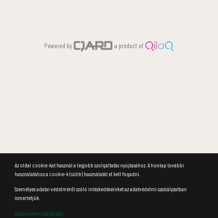
Powered by
a product of
Az oldal cookie-kat használ a legjobb szolgáltatás nyújtásához. A honlap további
használatához a cookie-k (sütik) használatát el kell fogadni.
Személyes adatai védelméről szóló intézkedéseinket az adatvédelmi szabályzatban
ismertetjük.
Adatvédelmi szabályzat