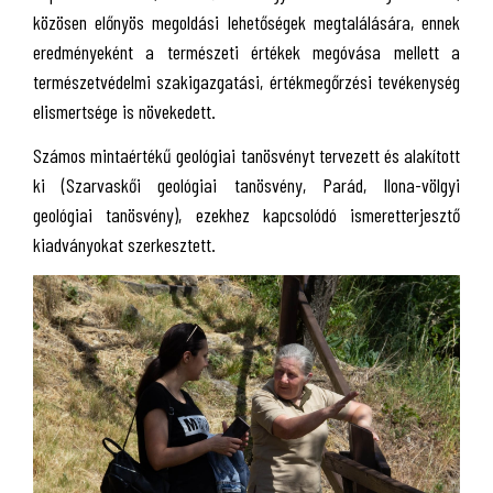
közösen előnyös megoldási lehetőségek megtalálására, ennek
eredményeként a természeti értékek megóvása mellett a
természetvédelmi szakigazgatási, értékmegőrzési tevékenység
elismertsége is növekedett.
Számos mintaértékű geológiai tanösvényt tervezett és alakított
ki (Szarvaskői geológiai tanösvény, Parád, Ilona-völgyi
geológiai tanösvény), ezekhez kapcsolódó ismeretterjesztő
kiadványokat szerkesztett.