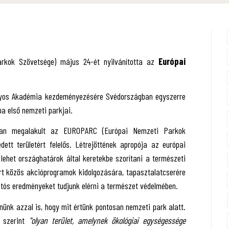
kok Szövetsége) május 24-ét nyilvánította az
Európai
nyos Akadémia kezdeményezésére Svédországban egyszerre
pa első nemzeti parkjai.
ban megalakult az EUROPARC (Európai Nemzeti Parkok
ett területért felelős. Létrejöttének apropója az európai
ehet országhatárok által keretekbe szorítani a természeti
rt közös akcióprogramok kidolgozására, tapasztalatcserére
atós eredményeket tudjunk elérni a természet védelmében.
nünk azzal is, hogy mit értünk pontosan nemzeti park alatt.
a szerint
"olyan terület, amelynek ökológiai egységessége