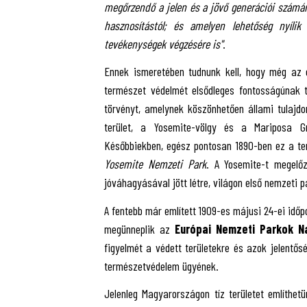
megőrzendő a jelen és a jövő generációi szám
hasznosítástól; és amelyen lehetőség nyíl
tevékenységek végzésére is"
.
Ennek ismeretében tudnunk kell, hogy még az eu
természet védelmét elsődleges fontosságúnak t
törvényt, amelynek köszönhetően állami tulajdon 
terület, a Yosemite-völgy és a Mariposa G
Későbbiekben, egész pontosan 1890-ben ez a ter
Yosemite Nemzeti Park
. A Yosemite-t megelő
jóváhagyásával jött létre, világon első nemzeti p
A fentebb már említett 1909-es májusi 24-ei idő
megünneplik az
Európai Nemzeti Parkok N
figyelmét a védett területekre és azok jelentős
természetvédelem ügyének.
Jelenleg Magyarországon tíz területet említhet