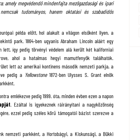
ára; amely megvédendő mindenfajta mezőgazdasági és ipari
ik nemcsak tudományos, hanem oktatási és szabadidős
rópai példa előtt, hol alakult a világon elsőként ilyen, a
ekintő park. 1864-ben ugyanis Abraham Lincoln aláírt egy
lett, így pedig törvényi védelem alá került két kaliforniai
rove, ahol a hatalmas hegyi mamutfenyők találhatók.
ület lett az amerikai kontinens második nemzeti parkja, a
zve pedig a
Yellowstone
1872-ben Ulysses S. Grant elnök
arkként.
pontra emlékezve pedig 1999. óta, minden évben ezen a napon
apját
. Ezáltal is igyekeznek ráirányítani a nagyközönség
égére, ezzel pedig széles körű támogatói bázist szerezve a
ünk nemzeti parkként, a Hortobágyi, a Kiskunsági, a Bükki