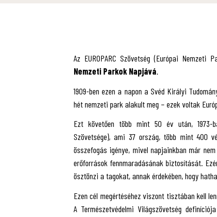
Az EUROPARC Szövetség (Európai Nemzeti Par
Nemzeti Parkok Napjává
.
1909-ben ezen a napon a Svéd Királyi Tudomá
hét nemzeti park alakult meg – ezek voltak Euró
Ezt követően több mint 50 év után, 1973-
Szövetsége), ami 37 ország, több mint 400 véd
összefogás igénye, mivel napjainkban már nem l
erőforrások fennmaradásának biztosítását. Ezé
ösztönzi a tagokat, annak érdekében, hogy hath
Ezen cél megértéséhez viszont tisztában kell len
A Természetvédelmi Világszövetség definíciój