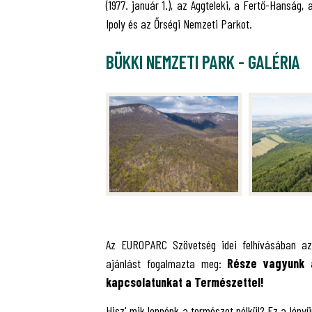
(1977. január 1.), az Aggteleki, a Fertő-Hanság
Ipoly és az Őrségi Nemzeti Parkot.
BÜKKI NEMZETI PARK - GALÉRIA
Az EUROPARC Szövetség idei felhívásában az
ajánlást fogalmazta meg:
Része vagyunk a
kapcsolatunkat a Természettel!
Hisz' mik lennénk a természet nélkül? Ez a lényü