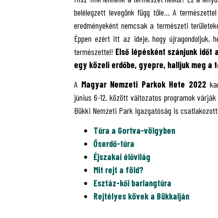
belélegzett levegőnk függ tőle… A természettel
eredményeként nemcsak a természeti területeke
Éppen ezért itt az ideje, hogy újragondoljuk, h
természettel!
Első lépésként szánjunk időt 
egy közeli erdőbe, gyepre, halljuk meg a
A
Magyar Nemzeti Parkok Hete 2022
kam
június 6-12. között változatos programok várjá
Bükki Nemzeti Park Igazgatóság is csatlakozott
Túra a Gortva-völgyben
Őserdő-túra
Éjszakai élővilág
Mit rejt a föld?
Esztáz-kői barlangtúra
Rejtélyes kövek a Bükkalján