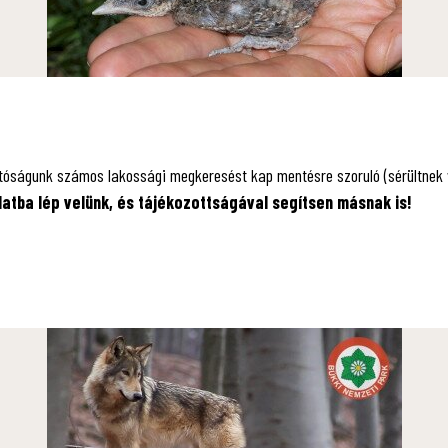
atóságunk számos lakossági megkeresést kap mentésre szoruló (sérültnek vé
latba lép velünk, és tájékozottságával segítsen másnak is!