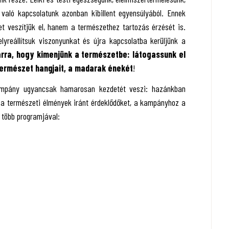
 való kapcsolatunk azonban kibillent egyensúlyából. Ennek
t veszítjük el, hanem a természethez tartozás érzését is.
elyreállítsuk viszonyunkat és újra kapcsolatba kerüljünk a
arra, hogy kimenjünk a természetbe: látogassunk el
 természet hangjait, a madarak énekét
!
pány ugyancsak hamarosan kezdetét veszi: hazánkban
k a természeti élmények iránt érdeklődőket, a kampányhoz a
 több programjával: