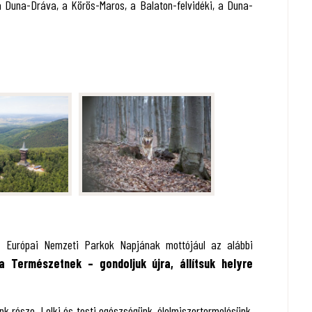
, a Duna-Dráva, a Körös-Maros, a Balaton-felvidéki, a Duna-
 Európai Nemzeti Parkok Napjának mottójául az alábbi
 Természetnek – gondoljuk újra, állítsuk helyre
nk része. Lelki és testi egészségünk, élelmiszertermelésünk,