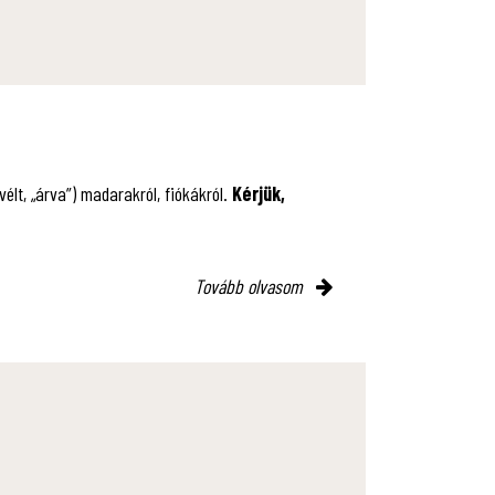
lt, „árva”) madarakról, fiókákról.
Kérjük,
Tovább olvasom