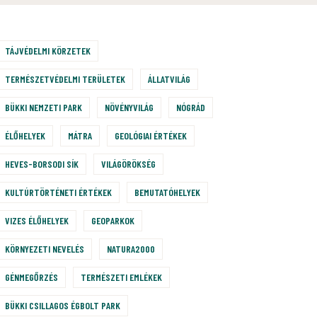
TÁJVÉDELMI KÖRZETEK
TERMÉSZETVÉDELMI TERÜLETEK
ÁLLATVILÁG
BÜKKI NEMZETI PARK
NÖVÉNYVILÁG
NÓGRÁD
ÉLŐHELYEK
MÁTRA
GEOLÓGIAI ÉRTÉKEK
HEVES-BORSODI SÍK
VILÁGÖRÖKSÉG
KULTÚRTÖRTÉNETI ÉRTÉKEK
BEMUTATÓHELYEK
VIZES ÉLŐHELYEK
GEOPARKOK
KÖRNYEZETI NEVELÉS
NATURA2000
GÉNMEGŐRZÉS
TERMÉSZETI EMLÉKEK
BÜKKI CSILLAGOS ÉGBOLT PARK