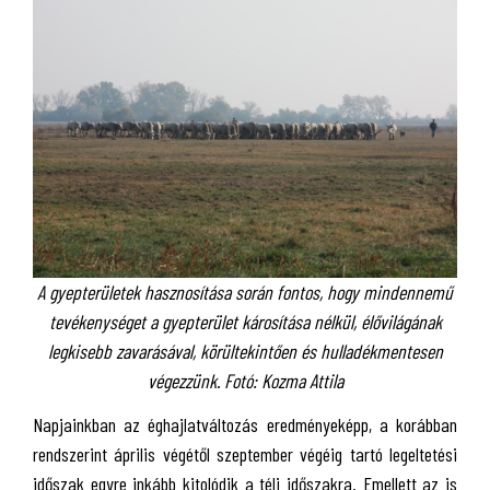
A gyepterületek hasznosítása során fontos, hogy mindennemű
tevékenységet a gyepterület károsítása nélkül, élővilágának
legkisebb zavarásával, körültekintően és hulladékmentesen
végezzünk. Fotó: Kozma Attila
Napjainkban az éghajlatváltozás eredményeképp, a korábban
rendszerint április végétől szeptember végéig tartó legeltetési
időszak egyre inkább kitolódik a téli időszakra. Emellett az is