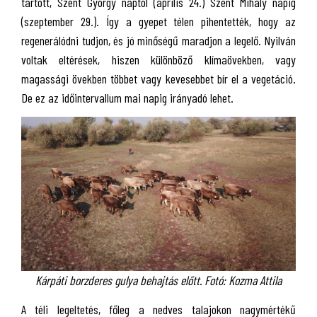
tartott, Szent György naptól (április 24.) Szent Mihály napig
(szeptember 29.). Így a gyepet télen pihentették, hogy az
regenerálódni tudjon, és jó minőségű maradjon a legelő. Nyilván
voltak eltérések, hiszen különböző klímaövekben, vagy
magassági övekben többet vagy kevesebbet bír el a vegetáció.
De ez az időintervallum mai napig irányadó lehet.
Kárpáti borzderes gulya behajtás előtt. Fotó: Kozma Attila
A téli legeltetés, főleg a nedves talajokon nagymértékű