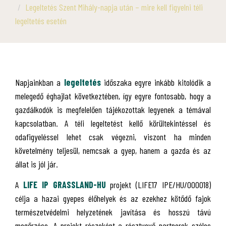
Legeltetés Szent Mihály-napja után – mire kell figyelni téli
legeltetés esetén
Napjainkban a
legeltetés
időszaka egyre inkább kitolódik a
melegedő éghajlat következtében, így egyre fontosabb, hogy a
gazdálkodók is megfelelően tájékozottak legyenek a témával
kapcsolatban. A téli legeltetést kellő körültekintéssel és
odafigyeléssel lehet csak végezni, viszont ha minden
követelmény teljesül, nemcsak a gyep, hanem a gazda és az
állat is jól jár.
A
LIFE IP GRASSLAND-HU
projekt (LIFE17 IPE/HU/000018)
célja a hazai gyepes élőhelyek és az ezekhez kötődő fajok
természetvédelmi helyzetének javítása és hosszú távú
megőrzése. A projekt részeként a résztvevő partnerek széles