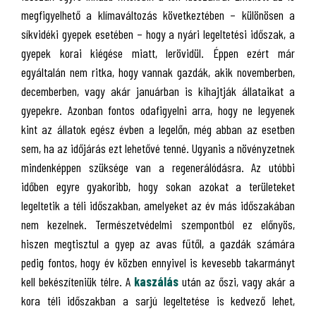
megfigyelhető a klímaváltozás következtében – különösen a
síkvidéki gyepek esetében – hogy a nyári legeltetési időszak, a
gyepek korai kiégése miatt, lerövidül. Éppen ezért már
egyáltalán nem ritka, hogy vannak gazdák, akik novemberben,
decemberben, vagy akár januárban is kihajtják állataikat a
gyepekre. Azonban fontos odafigyelni arra, hogy ne legyenek
kint az állatok egész évben a legelőn, még abban az esetben
sem, ha az időjárás ezt lehetővé tenné. Ugyanis a növényzetnek
mindenképpen szüksége van a regenerálódásra. Az utóbbi
időben egyre gyakoribb, hogy sokan azokat a területeket
legeltetik a téli időszakban, amelyeket az év más időszakában
nem kezelnek. Természetvédelmi szempontból ez előnyös,
hiszen megtisztul a gyep az avas fűtől, a gazdák számára
pedig fontos, hogy év közben ennyivel is kevesebb takarmányt
kell bekészíteniük télre. A
kaszálás
után az őszi, vagy akár a
kora téli időszakban a sarjú legeltetése is kedvező lehet,