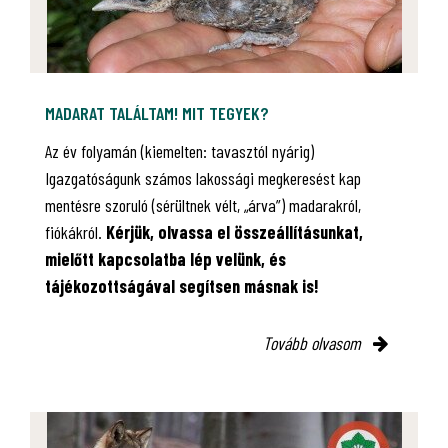
MADARAT TALÁLTAM! MIT TEGYEK?
Az év folyamán (kiemelten: tavasztól nyárig)
Igazgatóságunk számos lakossági megkeresést kap
mentésre szoruló (sérültnek vélt, „árva”) madarakról,
fiókákról.
Kérjük, olvassa el összeállításunkat,
mielőtt kapcsolatba lép velünk, és
tájékozottságával segítsen másnak is!
Tovább olvasom