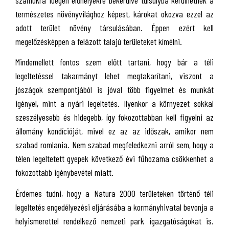
természetes növényvilághoz képest, károkat okozva ezzel az
adott terület növény társulásában. Éppen ezért kell
megelőzésképpen a felázott talajú területeket kímélni.
Mindemellett fontos szem előtt tartani, hogy bár a téli
legeltetéssel takarmányt lehet megtakarítani, viszont a
jószágok szempontjából is jóval több figyelmet és munkát
igényel, mint a nyári legeltetés. Ilyenkor a környezet sokkal
szeszélyesebb és hidegebb, így fokozottabban kell figyelni az
állomány kondícióját, mivel ez az az időszak, amikor nem
szabad romlania. Nem szabad megfeledkezni arról sem, hogy a
télen legeltetett gyepek következő évi fűhozama csökkenhet a
fokozottabb igénybevétel miatt.
Érdemes tudni, hogy a Natura 2000 területeken történő téli
legeltetés engedélyezési eljárásába a kormányhivatal bevonja a
helyismerettel rendelkező nemzeti park igazgatóságokat is.