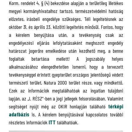
Korm. rendelet 4. § (4) bekezdése alapján a területileg illetékes
megyei kormányhivatalhoz tartozó, természetvédelmi hatóság
előzetes, írásbeli engedélye szükséges. Téli legeltetésnek az
október 31. és április 23. közötti legeltetés minősül. Fontos, hogy
a kérelem benyújtása után, a tevékenység csak az
engedélyezési eljárás lefolytatásaként meghozott engedély
határozat jogerőre emelkedése után kezdhető meg, a benne
foglaltak betartása mellett! A jogszabály helyes
alkalmazásához elengedhetetlen ismerni, hogy a tervezett
tevékenységgel érintett gyepterület országos jelentőségű védett
természeti terület, Natura 2000 terület része, vagy mindkettő.
Ezek az információk megtalálhatóak az ingatlan tulajdoni
lapján, az „I. RÉSZ”-ben a jogi jellegek felsorolásában. Valamint
segítséget nyújt még az OKIR honlapján található
térképi
adatbázis
is. A kérelem benyújtásával kapcsolatos további
részletes információk
ITT
találhatóak.