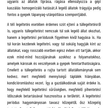
ugyanis az állatok tiprása, rágása ellensúlyozza a gépi
kaszálás homogenizáló hatását.A legelő állatok trágyája pedig
fontos a gyepek tápanyag-utánpótlása szempontjából.
A téli legeltetés esetében érdemes szót ejteni a túllegeltetésről
is, ugyanis túllegeltetést nemcsak túl sok legelő állat okozhat,
hanem a legeltetési periódusok figyelmen kívül hagyása is. Ha
túl korán kezdenek legeltetni, vagy túl sokáig hagyják kint az
állatokat, vagy rosszabb esetben egész évben ott tartják, akkor
ezek mind-mind hozzájárulnak azokhoz a folyamatokhoz,
amelyek károsak és veszélyesek a gyepek fenntarthatóságára.
Emellett a túllegeltetés a rajta tartott állatállománynak sem
kedvez, mert megfelelő mennyiségű táplálék hiányában,
kondícióromláshoz vezet. Így a gazdálkodónak saját érdeke is,
hogy megfelelő legeltetési sűrűségben, megfelelő pihentetési
időszakok betartásával hasznosítsa a területét. A legeltetési
periódus hagyományosan tavasz közepétől, ősz közepéig