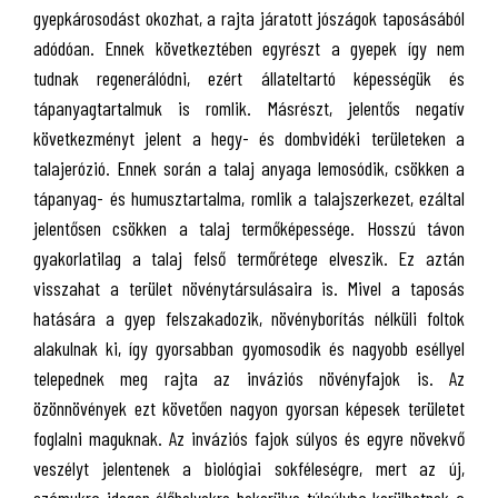
gyepkárosodást okozhat, a rajta járatott jószágok taposásából
adódóan. Ennek következtében egyrészt a gyepek így nem
tudnak regenerálódni, ezért állateltartó képességük és
tápanyagtartalmuk is romlik. Másrészt, jelentős negatív
következményt jelent a hegy- és dombvidéki területeken a
talajerózió. Ennek során a talaj anyaga lemosódik, csökken a
tápanyag- és humusztartalma, romlik a talajszerkezet, ezáltal
jelentősen csökken a talaj termőképessége. Hosszú távon
gyakorlatilag a talaj felső termőrétege elveszik. Ez aztán
visszahat a terület növénytársulásaira is. Mivel a taposás
hatására a gyep felszakadozik, növényborítás nélküli foltok
alakulnak ki, így gyorsabban gyomosodik és nagyobb eséllyel
telepednek meg rajta az inváziós növényfajok is. Az
özönnövények ezt követően nagyon gyorsan képesek területet
foglalni maguknak. Az inváziós fajok súlyos és egyre növekvő
veszélyt jelentenek a biológiai sokféleségre, mert az új,
számukra idegen élőhelyekre bekerülve túlsúlyba kerülhetnek a