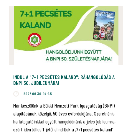
INDUL A "7+1 PECSÉTES KALAND": RÁHANGOLÓDÁS A
BNPI 50. JUBILEUMÁRA!
2026.06.30. 14:45
Már készülünk a Bükki Nemzeti Park Igazgatóság (BNPI)
alapításának közelgő, 50 éves évfordulójára. Szeretnénk,
ha látogatóinkkal együtt hangolódnánk a jeles jubileumra,
ezért idén július 1-jétől elindítjuk a „7+1 pecsétes kaland”