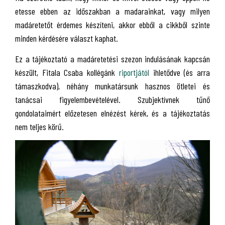
etesse ebben az időszakban a madarainkat, vagy milyen
madáretetőt érdemes készíteni, akkor ebből a cikkből szinte
minden kérdésére választ kaphat.
Ez a tájékoztató a madáretetési szezon indulásának kapcsán
készült, Fitala Csaba kollégánk
riportjától
ihletődve (és arra
támaszkodva), néhány munkatársunk hasznos ötletei és
tanácsai figyelembevételével. Szubjektívnek tűnő
gondolataimért előzetesen elnézést kérek, és a tájékoztatás
nem teljes körű.