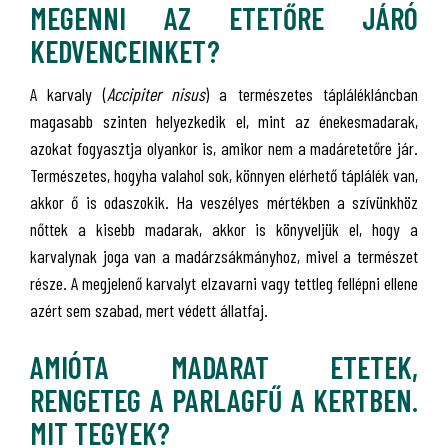
MEGENNI AZ ETETŐRE JÁRÓ
KEDVENCEINKET?
A karvaly (
Accipiter nisus
) a természetes táplálékláncban
magasabb szinten helyezkedik el, mint az énekesmadarak,
azokat fogyasztja olyankor is, amikor nem a madáretetőre jár.
Természetes, hogyha valahol sok, könnyen elérhető táplálék van,
akkor ő is odaszokik. Ha veszélyes mértékben a szívünkhöz
nőttek a kisebb madarak, akkor is könyveljük el, hogy a
karvalynak joga van a madárzsákmányhoz, mivel a természet
része. A megjelenő karvalyt elzavarni vagy tettleg fellépni ellene
azért sem szabad, mert védett állatfaj.
AMIÓTA MADARAT ETETEK,
RENGETEG A PARLAGFŰ A KERTBEN.
MIT TEGYEK?