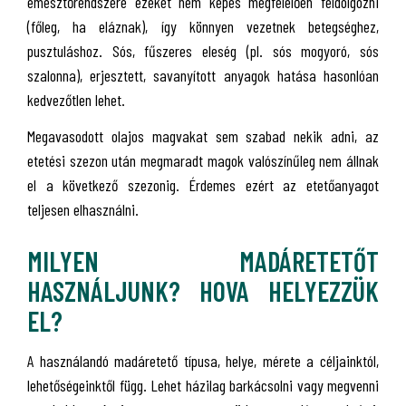
emésztőrendszere ezeket nem képes megfelelően feldolgozni
(főleg, ha eláznak), így könnyen vezetnek betegséghez,
pusztuláshoz. Sós, fűszeres eleség (pl. sós mogyoró, sós
szalonna), erjesztett, savanyított anyagok hatása hasonlóan
kedvezőtlen lehet.
Megavasodott olajos magvakat sem szabad nekik adni, az
etetési szezon után megmaradt magok valószínűleg nem állnak
el a következő szezonig. Érdemes ezért az etetőanyagot
teljesen elhasználni.
MILYEN MADÁRETETŐT
HASZNÁLJUNK? HOVA HELYEZZÜK
EL?
A használandó madáretető típusa, helye, mérete a céljainktól,
lehetőségeinktől függ. Lehet házilag barkácsolni vagy megvenni