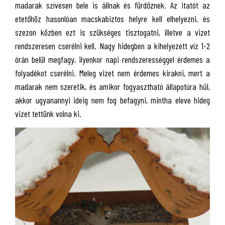
madarak szívesen bele is állnak és fürdőznek. Az itatót az
etetőhöz hasonlóan macskabiztos helyre kell elhelyezni, és
szezon közben ezt is szükséges tisztogatni, illetve a vizet
rendszeresen cserélni kell. Nagy hidegben a kihelyezett víz 1-2
órán belül megfagy, ilyenkor napi rendszerességgel érdemes a
folyadékot cserélni. Meleg vizet nem érdemes kirakni, mert a
madarak nem szeretik, és amikor fogyasztható állapotúra hűl,
akkor ugyanannyi ideig nem fog befagyni, mintha eleve hideg
vizet tettünk volna ki.