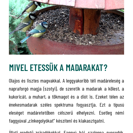
MIVEL ETESSÜK A MADARAKAT?
Olajos és lisztes magvakkal. A leggyakoribb téli madáreleség a
napraforgó magja (szotyi), de szeretik a madarak a kölest, a
kukoricát, a muhart, a tökmagot és a diót is. Ezeket télen az
énekesmadarak széles spektruma fogyasztja. Ezt a típusú
eleséget madáretetőben célszerű elhelyezni. Esetleg némi
faggyúval „cinkegolyókat” készíteni és kiakasztgatni.
Állati eredetű zsiradékokkal. Faggyú, háj, szalonna, nyesedék,