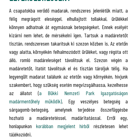
A csapatokba verődő madarak, rendszeres jelenlétük miatt, a
félig megrágott eleséggel, elhullajtott tollakkal, ürülékkel
könnyen adhatnak át egymásnak betegségeket. Ennek esélyét
kizárni nem lehet, de mérsékelni igen. Tartsuk a madáretetőt
tisztán, rendszeresen takarítsuk ki szezon közben is. Az etetőn
vagy alatta, környékén felhalmozódott ürüléket, vagy régóta ott
álló, romló madáreleséget távolítsuk el. Szezon végén a
madáretetőt, itatót távolítsuk el és tisztán tároljuk télig. Ha
legyengült madarat találunk az etetőn vagy környékén, hívjunk
szakembert, hogy szükség esetén megvizsgálhassa, kezelhesse
az állatot (
a Bükki Nemzeti Park Igazgatóságon
madármentőhely működik)
. Egy veszélyes betegség a
sárgagomb-betegség, amelynek terjedése összefüggésbe
hozható a madáretetéssel, madáritatással. Erről egy,
honlapunkon
korábban megjelent hírből
részletesen lehet
tájékozódni.