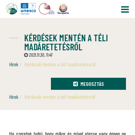
KÉRDÉSEK MENTÉN A TÉLI
MADÁRETETÉSRŐL
2021.11.30. 11:47
Hírek
Kérdések mentén a téli madáretetésről
MEGOSZTÁS
Hírek
Kérdések mentén a téli madáretetésről
Ha szeretné tudni, hogy mikor és mivel etesse vagy éppen ne