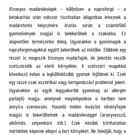
Bizonyos madáreleségek – különösen a napraforgó – a
betakarítás után sokszor tisztítatlan állapotban érkeznek a
madáretetés helyszínére. Aratás során a szántóföldi
gyomnövények magjai is belekerülnek a zsákokba. Ez
alapvetően természetes dolog. Ugyanakkor a gyommagok a
napraforgómagokkal együtt bekerülnek az etetőbe. Előbbiek egy
részét is megeszik bizonyos madárfajok, de jelentős részük
szétszóródik az etető környékén. A szétszórt magokból
következő évben a legkülönbözőbb gyomok fejlődnek ki. Ezek
egy része csak esztétikai vagy kertgondozási problémát jelent.
Ugyanakkor az egyik leggyakoribb gyommag az allergén
parlagfű magja, amelynek megtelepedése a kertben nem
annyira szerencsés. Hasonló módon inváziós növényfajok
magjai is bekerülhetnek a madáreleséggel (aranyvessző,
alkörmös, selyemkóró stb.). Ezek később kiirthatatlan
mértékben képesek ellepni a kert környékét. Ne feledjük, hogy a