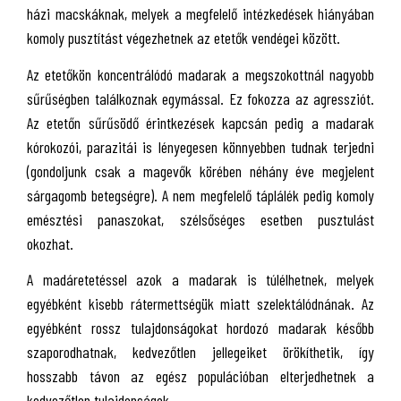
házi macskáknak, melyek a megfelelő intézkedések hiányában
komoly pusztítást végezhetnek az etetők vendégei között.
Az etetőkön koncentrálódó madarak a megszokottnál nagyobb
sűrűségben találkoznak egymással. Ez fokozza az agressziót.
Az etetőn sűrűsödő érintkezések kapcsán pedig a madarak
kórokozói, parazitái is lényegesen könnyebben tudnak terjedni
(gondoljunk csak a magevők körében néhány éve megjelent
sárgagomb betegségre). A nem megfelelő táplálék pedig komoly
emésztési panaszokat, szélsőséges esetben pusztulást
okozhat.
A madáretetéssel azok a madarak is túlélhetnek, melyek
egyébként kisebb rátermettségük miatt szelektálódnának. Az
egyébként rossz tulajdonságokat hordozó madarak később
szaporodhatnak, kedvezőtlen jellegeiket örökíthetik, így
hosszabb távon az egész populációban elterjedhetnek a
kedvezőtlen tulajdonságok.