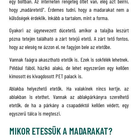
egy boltban. Az interneten rengeteg ötlet van, elég azt beírni,
hogy „madáretető”. Érdemes tudni, hogy a madarakat nem a
külsőségek érdeklik. Inkább a tartalom, mint a forma.
Gyakori az úgynevezett dúcetető, amikor a talajba leszúrt
pózna tetején található a zárt tetejű etető. A zárt tető fontos,
hogy az eleség ne ázzon el, ne fagyjon bele az etetőbe.
Vannak faágra akasztható etetők is. Ezek is sokfélék lehetnek.
Például fából, házikó alakú, de lehet egyszerűen egy kellően
kimosott és kivagdosott PET palack is.
Ablakba helyezhető etetők. Ha valakinek nincs kertje, az
ablakban is etethet. Vannak az ablakpárkányra szerelhető
etetők, de ha a párkány a csapadéktól kellően védett, egy
egyszerű tálca is megteszi.
MIKOR ETESSÜK A MADARAKAT?