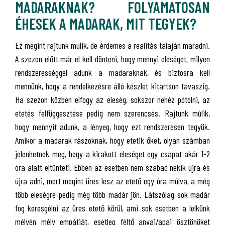
MADARAKNAK? FOLYAMATOSAN
ÉHESEK A MADARAK, MIT TEGYEK?
Ez megint rajtunk múlik, de érdemes a realitás talaján maradni.
A szezon előtt már el kell dönteni, hogy mennyi eleséget, milyen
rendszerességgel adunk a madaraknak, és biztosra kell
mennünk, hogy a rendelkezésre álló készlet kitartson tavaszig.
Ha szezon közben elfogy az eleség, sokszor nehéz pótolni, az
etetés felfüggesztése pedig nem szerencsés. Rajtunk múlik,
hogy mennyit adunk, a lényeg, hogy ezt rendszeresen tegyük.
Amikor a madarak rászoknak, hogy etetik őket, olyan számban
jelenhetnek meg, hogy a kirakott eleséget egy csapat akár 1-2
óra alatt eltünteti. Ebben az esetben nem szabad nekik újra és
újra adni, mert megint üres lesz az etető egy óra múlva, a még
több eleségre pedig még több madár jön. Látszólag sok madár
fog keresgélni az üres etető körül, ami sok esetben a lelkünk
mélyén mély empátiát, esetleg féltő anyai/apai ösztönöket