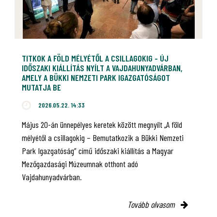
TITKOK A FÖLD MÉLYÉTŐL A CSILLAGOKIG - ÚJ
IDŐSZAKI KIÁLLÍTÁS NYÍLT A VAJDAHUNYADVÁRBAN,
AMELY A BÜKKI NEMZETI PARK IGAZGATÓSÁGOT
MUTATJA BE
2026.05.22. 14:33
Május 20-án ünnepélyes keretek között megnyílt „A föld
mélyétől a csillagokig – Bemutatkozik a Bükki Nemzeti
Park Igazgatóság” című időszaki kiállítás a Magyar
Mezőgazdasági Múzeumnak otthont adó
Vajdahunyadvárban.
Tovább olvasom