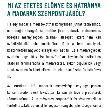
MI AZ ETETÉS ELŐNYE ÉS HÁTRÁNYA
A MADARAK SZEMPONTJÁBÓL?
Ha egy madár a megszokottnál könnyebben juthat táplálékhoz,
nem fogja kihagyni. Az etetőre járó madarak rendszeresen,
bőséges mennyiségben találnak eleséget, ezért nem kell
szűkölködniük. Jobb kondícióban töltik a telet, amelynek
köszönhetően nagyobb eséllyel élik azt túl. Ez a madáregyedek
szintjén nagy előny. Ha hosszú távon (evolúciós skálán) és
stabilan fennmaradna a madáretetés, akkor populációk vagy
fajok szintjén is lehet előnye, de lehet kockázata és hátránya
is.
Az etetőkre járó madarak mennyisége egy-egy ponton
koncentrálódik, ezért fokozottan ki vannak téve a predátorok
támadásainak. A természetes ragadozóik is észreveszik a
terített asztalt, de ennél lényegesen nagyobb jelentősége van a