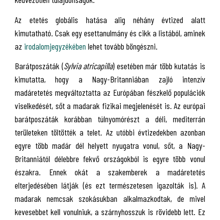
Az etetés globális hatása alig néhány évtized alatt
kimutatható. Csak egy esettanulmány és cikk a listából, aminek
az
irodalomjegyzékében
lehet tovább böngészni.
Barátposzáták (
Sylvia atricapilla
) esetében már több kutatás is
kimutatta, hogy a Nagy-Britanniában zajló intenzív
madáretetés megváltoztatta az Európában fészkelő populációk
viselkedését, sőt a madarak fizikai megjelenését is. Az európai
barátposzáták korábban túlnyomórészt a déli, mediterrán
területeken töltötték a telet. Az utóbbi évtizedekben azonban
egyre több madár dél helyett nyugatra vonul, sőt, a Nagy-
Britanniától délebbre fekvő országokból is egyre több vonul
északra. Ennek okát a szakemberek a madáretetés
elterjedésében látják (és ezt természetesen igazolták is). A
madarak nemcsak szokásukban alkalmazkodtak, de mivel
kevesebbet kell vonulniuk, a szárnyhosszuk is rövidebb lett. Ez