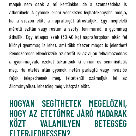
magok nem csak a mi kertünkbe, de a szomszédéba is
átkerülnek! A gyomok elleni védekezés leghatékonyabb módja,
ha a szezon előtt a napraforgót átrostáljuk. Egy megfelelő
méretű szitán vagy rostán a szotyi fennmarad, a gyommag
áthullik. Egy átlagos zsák (30-40 kg) napraforgóban akár fél
kilónyi gyommag is lehet, ami több tízezer magot is jelenthet!
Rendszeresen ellenőrizzük az etetőt is: az alján felhalmozódnak
a gyommagvak, ezeket takarítsuk ki onnan és semmisítsük
meg. Ha etetés után gyomok, netán parlagfű vagy inváziós
fajok telepednének meg, feltétlenül számoljuk fel az
állományaikat, lehetőleg még virágzás előtt.
HOGYAN SEGÍTHETEK MEGELŐZNI,
HOGY AZ ETETŐMRE JÁRÓ MADARAK
KÖZT VALAMILYEN BETEGSÉG
ELTERJEDHESSEN?