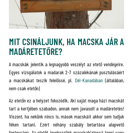
MIT CSINÁLJUNK, HA MACSKA JÁR A
MADÁRETETŐRE?
A macskák jelentik a legnagyobb veszélyt az etető vendégeire.
Egyes vizsgálatok a madarak 2-7 százalékának pusztulásáért
a macskákat teszik felelőssé, pl.
Dél-Kanadában
(általában,
nem csak etetőn)
Az etetőn ez a helyzet fokozódik. Aki saját maga házi macskát
tart a kertjében szabadon, annak nem javasolt a madáretetés!
Viszont, ha nekünk nincs is, mások macskáit akkor sem tudjuk
féken tartani. Ezért néhány szabály betartása alapvető
fontosságú. Az etetőt igyekezzünk macskabiztossá tenni vagy