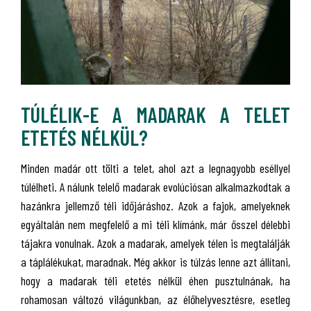
TÚLÉLIK-E A MADARAK A TELET
ETETÉS NÉLKÜL?
Minden madár ott tölti a telet, ahol azt a legnagyobb eséllyel
túlélheti. A nálunk telelő madarak evolúciósan alkalmazkodtak a
hazánkra jellemző téli időjáráshoz. Azok a fajok, amelyeknek
egyáltalán nem megfelelő a mi téli klímánk, már ősszel délebbi
tájakra vonulnak. Azok a madarak, amelyek télen is megtalálják
a táplálékukat, maradnak. Még akkor is túlzás lenne azt állítani,
hogy a madarak téli etetés nélkül éhen pusztulnának, ha
rohamosan változó világunkban, az élőhelyvesztésre, esetleg