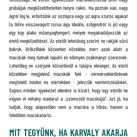
próbáljuk megközelíthetetlen helyre rakni. Ha póznán van, vagy
ágról lóg le, erősítsünk az oszlopra vagy az ágra szúrós ágakat
(a télire visszavágott rózsa ága ideális, szögesdrót is jó) vagy
egy kúp alakú műanyaghengert, melyek megakadályozzák az
etető megközelítését. Az etetőt lehetőség szerint ne rakjuk sűrű
bokrok, örökzöldek közvetlen közelébe, mert azok alatt a
macskák meg tudnak lapulni és könnyen zsákmányt szereznek.
Lehetőleg ne szórjunk közvetlenül a talajra eleséget. Az etető
közelében megjelenő macskák felé - vérmérsékletünknek
megfelelő módon és mértékben - jelezzük nemtetszésünket.
Sajnos minden igyekezet ellenére is kizárt, hogy egy etetőn ne
vigyen el néhány madarat a „szomszéd macskája”. Azt jó, ha
tudjuk, hogy alapvetően nem a macska a hibás, hanem a
felelőtlen macskatartó.
MIT TEGYÜNK, HA KARVALY AKARJA