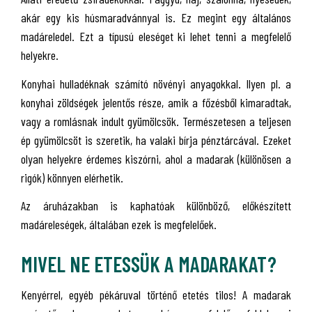
akár egy kis húsmaradvánnyal is. Ez megint egy általános
madáreledel. Ezt a típusú eleséget ki lehet tenni a megfelelő
helyekre.
Konyhai hulladéknak számító növényi anyagokkal. Ilyen pl. a
konyhai zöldségek jelentős része, amik a főzésből kimaradtak,
vagy a romlásnak indult gyümölcsök. Természetesen a teljesen
ép gyümölcsöt is szeretik, ha valaki bírja pénztárcával. Ezeket
olyan helyekre érdemes kiszórni, ahol a madarak (különösen a
rigók) könnyen elérhetik.
Az áruházakban is kaphatóak különböző, előkészített
madáreleségek, általában ezek is megfelelőek.
MIVEL NE ETESSÜK A MADARAKAT?
Kenyérrel, egyéb pékáruval történő etetés tilos! A madarak