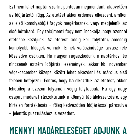
Ezt nem lehet naptár szerint pontosan megmondani, alapvetően
az időjárástól függ. Az etetést akkor érdemes elkezdeni, amikor
az első komolyabb(!) fagyok megérkeznek, vagy megjelenik az
első hótakaró. Egy talajmenti fagy nem indokolja, hogy azonnal
etetésbe kezdjünk. Az etetést addig kell folytatni, ameddig
komolyabb hidegek vannak. Ennek valószínűsége tavasz felé
közeledve csökken. Ha nagyon ragaszkodunk a naptárhoz, és
nincsenek extrém időjárási események, akkor kb. november
vége-december közepe között lehet elkezdeni és március első
felében befejezni. Fontos, hogy ha elkezdtük az etetést, akkor
lehetőleg a szezon folyamán végig folytassuk. Ha egy nagy
csapat madarat rászoktatunk a könnyű táplálékszerzésre, egy
hirtelen forráskiesés – főleg kedvezőtlen időjárással párosulva
– jelentős pusztuláshoz is vezethet.
MENNYI MADÁRELESÉGET ADJUNK A