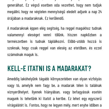
generálhat. Ez végső esetben oda vezethet, hogy nem tudjuk
megállni, hogy ne végtelen mennyiségű eledelt adjunk a nap 24
órájában a madaraknak. Ez kerülendő.
A madaraknak éppen elég segítség, ha reggel magukhoz tudnak
valamennyi eleséget venni tőlünk, hiszen napközben a
természetben is tudnak táplálkozni. Előbb-utóbb hozzá is
szoknak, hogy csak reggel van eleség az etetőben, és ezzel
számolnak maguk is.
KELL-E ITATNI IS A MADARAKAT?
Ameddig lakóhelyünk tágabb környezetében van olyan vízfolyás
vagy tó, amelyik nem fagy be, a madarak télen is találnak
víznyerőhelyet. Ilyenek hiányában, vagy befagyásuk esetén
magunk is tehetünk ki itatót a kertbe. Ez lehet egy egyszerű
virágalátét is. Fontos, hogy ne legyen mély, mert enyhe időben a