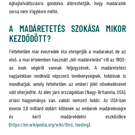
éghajlatváltozásra gondolva átérezhetjük, hogy madaraink
sorsa nem irigylésre méltó.
A MADÁRETETÉS SZOKÁSA MIKOR
KEZDŐDÖTT?
Feltehetően már évezredek óta etetgetjük a madarakat, de az
első, a mai értelemben használt „téli madáretetés”-ről az 1800-
as évek végéről vannak feljegyzések. A madáretetést
napjainkban rendkívül népszerű tevékenységnek, hobbinak is
mondhatjuk, amely feltehetően az emberi jólét növekedésével
vált elterjedtté. Az élen járó országokban (Nagy-Britannia, USA),
óriási hagyománya van, valódi nemzeti hobbi. Az USA-ban
évente 3,8 milliárd dollárt költenek az emberek madáreleségre
és kerti madárvédelmi eszközökre
(
https://en.wikipedia.org/wiki/Bird_feeding
).