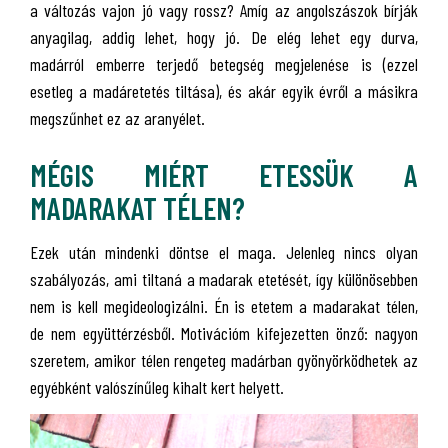
a változás vajon jó vagy rossz? Amíg az angolszászok bírják
anyagilag, addig lehet, hogy jó. De elég lehet egy durva,
madárról emberre terjedő betegség megjelenése is (ezzel
esetleg a madáretetés tiltása), és akár egyik évről a másikra
megszűnhet ez az aranyélet.
MÉGIS MIÉRT ETESSÜK A
MADARAKAT TÉLEN?
Ezek után mindenki döntse el maga. Jelenleg nincs olyan
szabályozás, ami tiltaná a madarak etetését, így különösebben
nem is kell megideologizálni. Én is etetem a madarakat télen,
de nem együttérzésből. Motivációm kifejezetten önző: nagyon
szeretem, amikor télen rengeteg madárban gyönyörködhetek az
egyébként valószínűleg kihalt kert helyett.