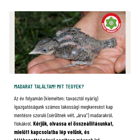
MADARAT TALÁLTAM! MIT TEGYEK?
Az év folyamán (kiemelten: tavasztól nyárig)
Igazgatóságunk számos lakossági megkeresést kap
mentésre szoruló (sérültnek vélt, „árva”) madarakról,
fiókákról.
Kérjük, olvassa el összeállításunkat,
mielőtt kapcsolatba lép velünk, és