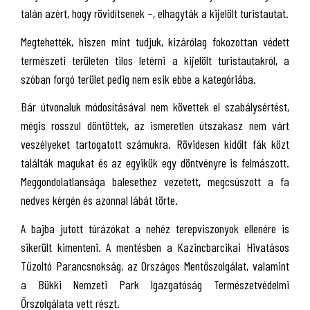
talán azért, hogy rövidítsenek –, elhagyták a kijelölt turistautat.
Megtehették, hiszen mint tudjuk, kizárólag fokozottan védett
természeti területen tilos letérni a kijelölt turistautakról, a
szóban forgó terület pedig nem esik ebbe a kategóriába.
Bár útvonaluk módosításával nem követtek el szabálysértést,
mégis rosszul döntöttek, az ismeretlen útszakasz nem várt
veszélyeket tartogatott számukra. Rövidesen kidőlt fák közt
találták magukat és az egyikük egy döntvényre is felmászott.
Meggondolatlansága balesethez vezetett, megcsúszott a fa
nedves kérgén és azonnal lábát törte.
A bajba jutott túrázókat a nehéz terepviszonyok ellenére is
sikerült kimenteni. A mentésben a Kazincbarcikai Hivatásos
Tűzoltó Parancsnokság, az Országos Mentőszolgálat, valamint
a Bükki Nemzeti Park Igazgatóság Természetvédelmi
Őrszolgálata vett részt.