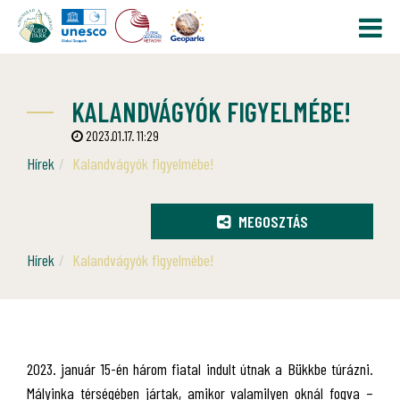
KALANDVÁGYÓK FIGYELMÉBE!
2023.01.17. 11:29
Hírek
Kalandvágyók figyelmébe!
MEGOSZTÁS
Hírek
Kalandvágyók figyelmébe!
2023. január 15-én három fiatal indult útnak a Bükkbe túrázni.
Mályinka térségében jártak, amikor valamilyen oknál fogva –