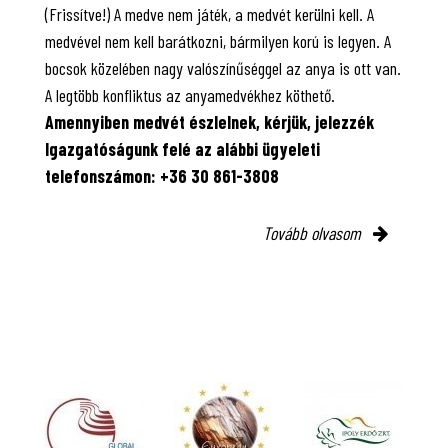
(Frissítve!) A medve nem játék, a medvét kerülni kell. A
medvével nem kell barátkozni, bármilyen korú is legyen. A
bocsok közelében nagy valószínűséggel az anya is ott van.
A legtöbb konfliktus az anyamedvékhez köthető.
Amennyiben medvét észlelnek, kérjük, jelezzék
Igazgatóságunk felé az alábbi ügyeleti
telefonszámon: +36 30 861-3808
Tovább olvasom