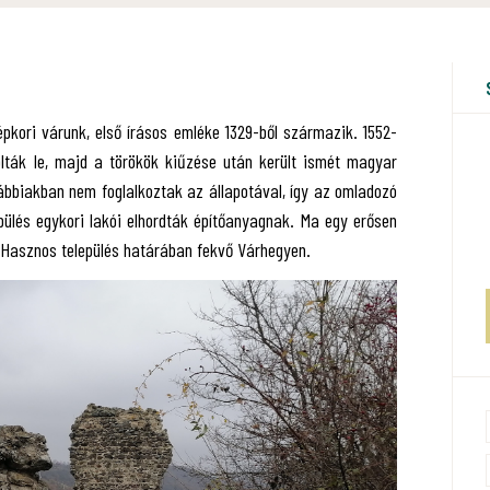
épkori várunk, első írásos emléke 1329-ből származik. 1552-
olták le, majd a törökök kiűzése után került ismét magyar
vábbiakban nem foglalkoztak az állapotával, így az omladozó
pülés egykori lakói elhordták építőanyagnak. Ma egy erősen
ó-Hasznos település határában fekvő Várhegyen.