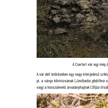
A Cserteri vár egy még á
A vár déli letörésében egy nagy kiterjedésű szik
pl. a sárga kövirózsának (
Jovibarba globifera s
vagy a hosszúlevelű árvalányhajnak (
Stipa tirsa
)