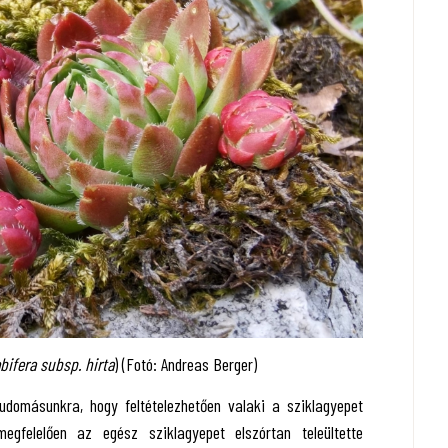
bifera subsp. hirta
) (Fotó: Andreas Berger)
tudomásunkra, hogy feltételezhetően valaki a sziklagyepet
megfelelően az egész sziklagyepet elszórtan teleültette