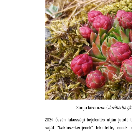
Sárga kövirózsa (
Jovibarba glo
2024 őszén lakossági bejelentés útján jutott 
saját "kaktusz-kertjének" tekintette, ennek 