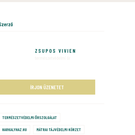
szerző
ZSUPOS VIVIEN
természetvédelmi őr
ÍRJON ÜZENETET
TERMÉSZETVÉDELMI ŐRSZOLGÁLAT
HARKALYHAZ.HU
MÁTRAI TÁJVÉDELMI KÖRZET