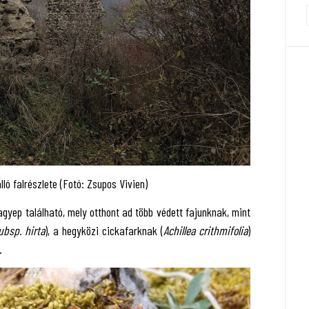
lló falrészlete (Fotó: Zsupos Vivien)
lagyep található, mely otthont ad több védett fajunknak, mint
ubsp. hirta
), a hegyközi cickafarknak (
Achillea crithmifolia
)
.