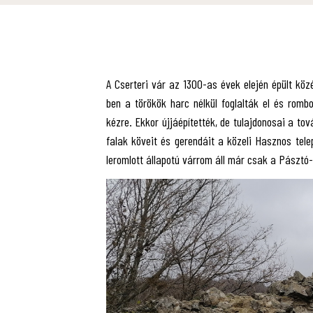
A Cserteri vár az 1300-as évek elején épült köz
ben a törökök harc nélkül foglalták el és romb
kézre. Ekkor újjáépítették, de tulajdonosai a to
falak köveit és gerendáit a közeli Hasznos tele
leromlott állapotú várrom áll már csak a Pászt