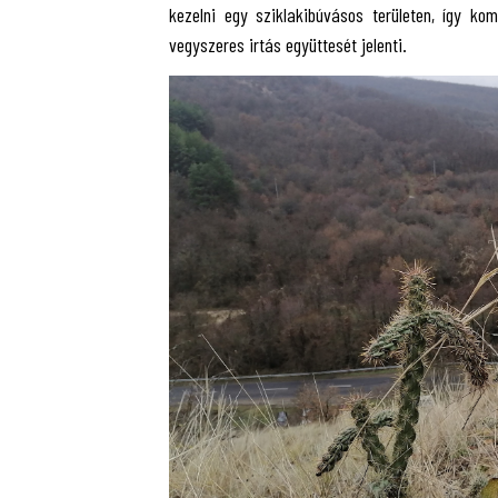
kezelni egy sziklakibúvásos területen, így k
vegyszeres irtás együttesét jelenti.