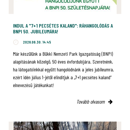
INDUL A "7+1 PECSÉTES KALAND": RÁHANGOLÓDÁS A
BNPI 50. JUBILEUMÁRA!
2026.06.30. 14:45
Már készülünk a Bükki Nemzeti Park Igazgatóság (BNPI)
alapításának közelgő, 50 éves évfordulójára. Szeretnénk,
ha látogatóinkkal együtt hangolódnánk a jeles jubileumra,
ezért idén július 1-jétől elindítjuk a „7+1 pecsétes kaland”
elnevezésű játékunkat!
Tovább olvasom