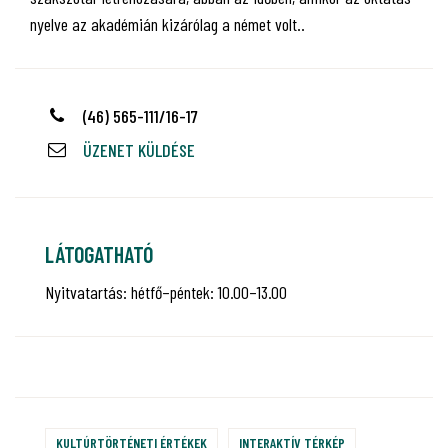
nyelve az akadémián kizárólag a német volt..
(46) 565-111/16-17
ÜZENET KÜLDÉSE
LÁTOGATHATÓ
Nyitvatartás: hétfő–péntek: 10.00–13.00
KULTÚRTÖRTÉNETI ÉRTÉKEK
INTERAKTÍV TÉRKÉP