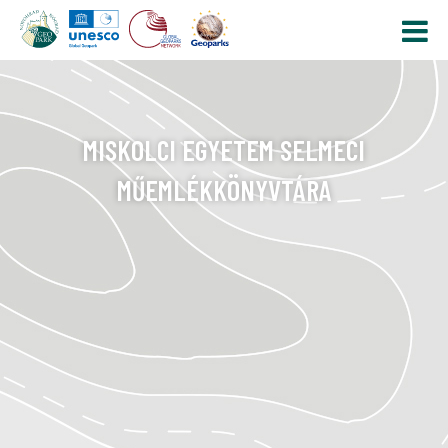
MISKOLCI EGYETEM SELMECI
MŰEMLÉKKÖNYVTÁRA