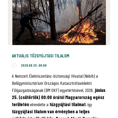
AKTUÁLIS TŰZGYÚJTÁSI TILALOM
2026.06.25. 08:00
A Nemzeti Élelmiszerlánc-biztonsági Hivatal (Nébih) a
Belügyminisztérium Országos Katasztrófavédelmi
Főigazgatóságának (BM OKF) egyetértésével, 2026.
június
25. (csütörtök) 00:00 órától Magyarország egész
területén
elrendelte a
tűzgyújtási tilalmat
, így
tűzgyújtási tilalom van érvényben
a teljes