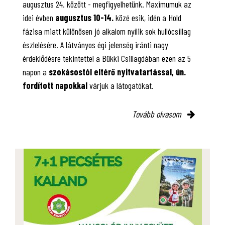
augusztus 24. között - megfigyelhetünk. Maximumuk az
idei évben
augusztus 10-14.
közé esik, idén a Hold
fázisa miatt különösen jó alkalom nyílik sok hullócsillag
észlelésére. A látványos égi jelenség iránti nagy
érdeklődésre tekintettel a Bükki Csillagdában ezen az 5
napon a
szokásostól eltérő nyitvatartással, ún.
fordított napokkal
várjuk a látogatókat.
Tovább olvasom