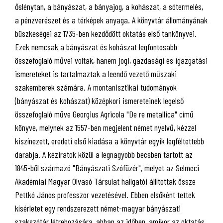
őslénytan, a bányászat, a bányajog, a kohászat, a sótermelés,
a pénzverészet és a térképek anyaga. A könyvtár állományának
büszkeségei az 1735-ben kezdődött oktatás első tankönyvei.
Ezek nemcsak a bányászat és kohászat legfontosabb
összefoglaló művei voltak, hanem jogi, gazdasági és igazgatási
ismereteket is tartalmaztak a leendő vezető műszaki
szakemberek számára. A montanisztikai tudományok
(bányászat és kohászat) középkori ismereteinek legelső
összefoglaló műve Georgius Agricola "De re metallica" című
könyve, melynek az 1557-ben megjelent német nyelvű, kézzel
kiszínezett, eredeti első kiadása a könyvtár egyik legféltettebb
darabja. A kéziratok közül a legnagyobb becsben tartott az
1845-ből származó "Bányászati Szófüzér", melyet az Selmeci
Akadémiai Magyar Olvasó Társulat hallgatói állítottak össze
Pettkó János professzor vezetésével. Ebben elsőként tettek
kísérletet egy rendszerezett német-magyar bányászati
szakszótár létrehozására, abban az időben, amikor az oktatás