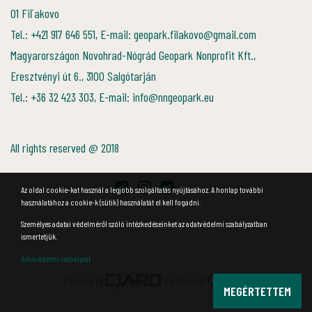
01 Fiľakovo
Tel.: +421 917 646 551, E-mail: geopark.filakovo@gmail.com
Magyarországon Novohrad-Nógrád Geopark Nonprofit Kft.,
Eresztvényi út 6., 3100 Salgótarján
Tel.: +36 32 423 303, E-mail: info@nngeopark.eu
All rights reserved @ 2018
Az oldal cookie-kat használ a legjobb szolgáltatás nyújtásához. A honlap további
használatához a cookie-k (sütik) használatát el kell fogadni.
Személyes adatai védelméről szóló intézkedéseinket az adatvédelmi szabályzatban
ismertetjük.
Adatvédelmi szabályzat
Powered by
a product of
MEGÉRTETTEM