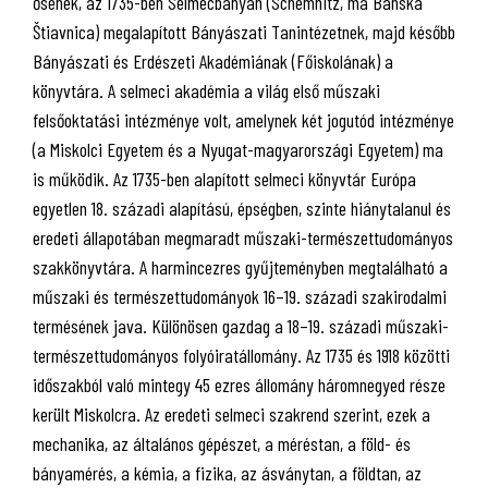
ősének, az 1735-ben Selmecbányán (Schemnitz, ma Banska
Štiavnica) megalapított Bányászati Tanintézetnek, majd később
Bányászati és Erdészeti Akadémiának (Főiskolának) a
könyvtára. A selmeci akadémia a világ első műszaki
felsőoktatási intézménye volt, amelynek két jogutód intézménye
(a Miskolci Egyetem és a Nyugat-magyarországi Egyetem) ma
is működik. Az 1735-ben alapított selmeci könyvtár Európa
egyetlen 18. századi alapítású, épségben, szinte hiánytalanul és
eredeti állapotában megmaradt műszaki-természettudományos
szakkönyvtára. A harmincezres gyűjteményben megtalálható a
műszaki és természettudományok 16–19. századi szakirodalmi
termésének java. Különösen gazdag a 18–19. századi műszaki-
természettudományos folyóiratállomány. Az 1735 és 1918 közötti
időszakból való mintegy 45 ezres állomány háromnegyed része
került Miskolcra. Az eredeti selmeci szakrend szerint, ezek a
mechanika, az általános gépészet, a méréstan, a föld- és
bányamérés, a kémia, a fizika, az ásványtan, a földtan, az