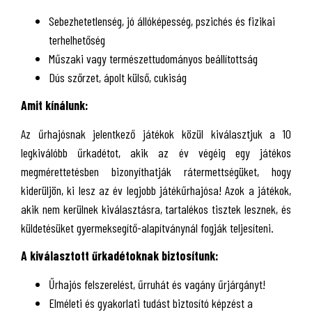
Sebezhetetlenség, jó állóképesség, pszichés és fizikai
terhelhetőség
Műszaki vagy természettudományos beállítottság
Dús szőrzet, ápolt külső, cukiság
Amit kínálunk:
Az űrhajósnak jelentkező játékok közül kiválasztjuk a 10
legkiválóbb űrkadétot, akik az év végéig egy játékos
megmérettetésben bizonyíthatják rátermettségüket, hogy
kiderüljön, ki lesz az év legjobb játékűrhajósa! Azok a játékok,
akik nem kerülnek kiválasztásra, tartalékos tisztek lesznek, és
küldetésüket gyermeksegítő-alapítványnál fogják teljesíteni.
A kiválasztott űrkadétoknak biztosítunk:
Űrhajós felszerelést, űrruhát és vagány űrjárgányt!
Elméleti és gyakorlati tudást biztosító képzést a