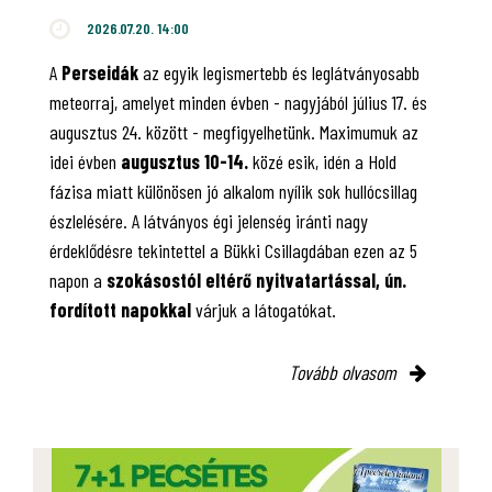
2026.07.20. 14:00
A
Perseidák
az egyik legismertebb és leglátványosabb
meteorraj, amelyet minden évben - nagyjából július 17. és
augusztus 24. között - megfigyelhetünk. Maximumuk az
idei évben
augusztus 10-14.
közé esik, idén a Hold
fázisa miatt különösen jó alkalom nyílik sok hullócsillag
észlelésére. A látványos égi jelenség iránti nagy
érdeklődésre tekintettel a Bükki Csillagdában ezen az 5
napon a
szokásostól eltérő nyitvatartással, ún.
fordított napokkal
várjuk a látogatókat.
Tovább olvasom