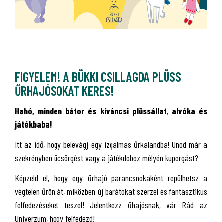
FIGYELEM! A BÜKKI CSILLAGDA PLÜSS
ŰRHAJÓSOKAT KERES!
Hahó, minden bátor és kíváncsi plüssállat, alvóka és
játékbaba!
Itt az idő, hogy belevágj egy izgalmas űrkalandba! Unod már a
szekrényben ücsörgést vagy a játékdoboz mélyén kuporgást?
Képzeld el, hogy egy űrhajó parancsnokaként repülhetsz a
végtelen űrön át, miközben új barátokat szerzel és fantasztikus
felfedezéseket teszel! Jelentkezz űhajósnak, vár Rád az
Univerzum, hogy felfedezd!