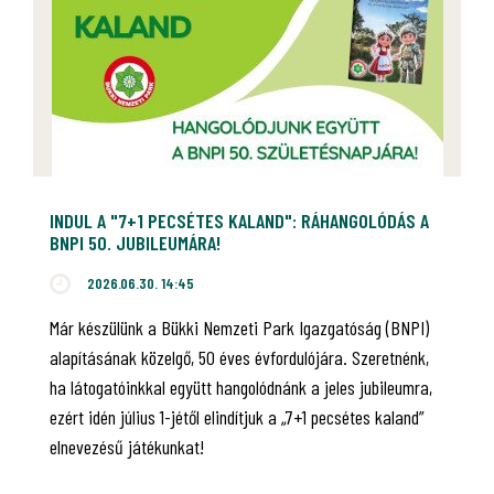
INDUL A "7+1 PECSÉTES KALAND": RÁHANGOLÓDÁS A
BNPI 50. JUBILEUMÁRA!
2026.06.30. 14:45
Már készülünk a Bükki Nemzeti Park Igazgatóság (BNPI)
alapításának közelgő, 50 éves évfordulójára. Szeretnénk,
ha látogatóinkkal együtt hangolódnánk a jeles jubileumra,
ezért idén július 1-jétől elindítjuk a „7+1 pecsétes kaland”
elnevezésű játékunkat!