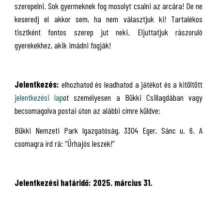
szerepelni. Sok gyermeknek fog mosolyt csalni az arcára! De ne
keseredj el akkor sem, ha nem választjuk ki! Tartalékos
tisztként fontos szerep jut neki. Eljuttatjuk rászoruló
gyerekekhez, akik imádni fogják!
Jelentkezés:
elhozhatod és leadhatod a játékot és a kitöltött
jelentkezési lap
ot személyesen a Bükki Csillagdában vagy
becsomagolva postai úton az alábbi címre küldve:
Bükki Nemzeti Park Igazgatóság, 3304 Eger, Sánc u. 6. A
csomagra írd rá: “Űrhajós leszek!”
Jelentkezési határidő: 2025. március 31.