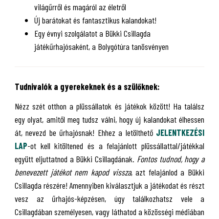
világűrről és magáról az életről
Új barátokat és fantasztikus kalandokat!
Egy évnyi szolgálatot a Bükki Csillagda
játékűrhajósaként, a Bolygótúra tanösvényen
Tudnivalók a gyerekeknek és a szülőknek:
Nézz szét otthon a plüssállatok és játékok között! Ha találsz
egy olyat, amitől meg tudsz válni, hogy új kalandokat élhessen
át, nevezd be űrhajósnak! Ehhez a letölthető
JELENTKEZÉSI
LAP
-ot kell kitöltened és a felajánlott plüssállattal/játékkal
együtt eljuttatnod a Bükki Csillagdának.
Fontos tudnod, hogy a
benevezett játékot nem kapod vissza
, azt felajánlod a Bükki
Csillagda részére! Amennyiben kiválasztjuk a játékodat és részt
vesz az űrhajós-képzésen, úgy találkozhatsz vele a
Csillagdában személyesen, vagy láthatod a közösségi médiában