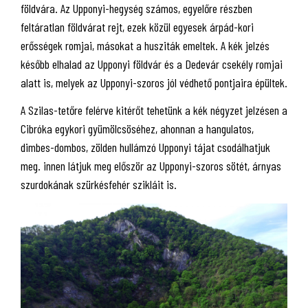
földvára. Az Upponyi-hegység számos, egyelőre részben
feltáratlan földvárat rejt, ezek közül egyesek árpád-kori
erősségek romjai, másokat a husziták emeltek. A kék jelzés
később elhalad az Upponyi földvár és a Dedevár csekély romjai
alatt is, melyek az Upponyi-szoros jól védhető pontjaira épültek.
A Szilas-tetőre felérve kitérőt tehetünk a kék négyzet jelzésen a
Cibróka egykori gyümölcsöséhez, ahonnan a hangulatos,
dimbes-dombos, zölden hullámzó Upponyi tájat csodálhatjuk
meg. innen látjuk meg először az Upponyi-szoros sötét, árnyas
szurdokának szürkésfehér szikláit is.