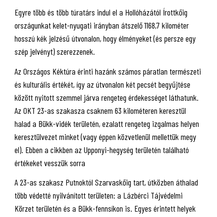
Egyre több és több túratárs indul el a Hollóházától Írottkőig
országunkat kelet-nyugati irányban átszelő 1168,7 kilométer
hosszú kék jelzésű útvonalon, hogy élményeket (és persze egy
szép jelvényt) szerezzenek.
Az Országos Kéktúra érinti hazánk számos páratlan természeti
és kulturális értékét, így az útvonalon két pecsét begyűjtése
között nyitott szemmel járva rengeteg érdekességet láthatunk.
Az OKT 23-as szakasza csaknem 63 kilométeren keresztül
halad a Bükk-vidék területén, ezalatt rengeteg izgalmas helyen
keresztülvezet minket (vagy éppen közvetlenül mellettük megy
el). Ebben a cikkben az Upponyi-hegység területén található
értékeket vesszük sorra
A 23-as szakasz Putnoktól Szarvaskőig tart, útközben áthalad
több védetté nyilvánított területen: a Lázbérci Tájvédelmi
Körzet területén és a Bükk-fennsíkon is. Egyes érintett helyek