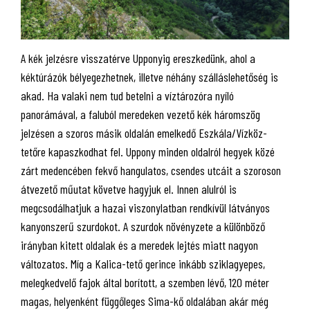
A kék jelzésre visszatérve Upponyig ereszkedünk, ahol a
kéktúrázók bélyegezhetnek, illetve néhány szálláslehetőség is
akad. Ha valaki nem tud betelni a víztározóra nyíló
panorámával, a faluból meredeken vezető kék háromszög
jelzésen a szoros másik oldalán emelkedő Eszkála/Vízköz-
tetőre kapaszkodhat fel. Uppony minden oldalról hegyek közé
zárt medencében fekvő hangulatos, csendes utcáit a szoroson
átvezető műutat követve hagyjuk el. Innen alulról is
megcsodálhatjuk a hazai viszonylatban rendkívül látványos
kanyonszerű szurdokot. A szurdok növényzete a különböző
irányban kitett oldalak és a meredek lejtés miatt nagyon
változatos. Míg a Kalica-tető gerince inkább sziklagyepes,
melegkedvelő fajok által borított, a szemben lévő, 120 méter
magas, helyenként függőleges Sima-kő oldalában akár még