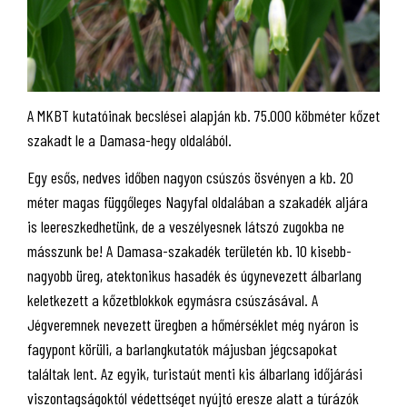
A MKBT kutatóinak becslései alapján kb. 75.000 köbméter kőzet
szakadt le a Damasa-hegy oldalából.
Egy esős, nedves időben nagyon csúszós ösvényen a kb. 20
méter magas függőleges Nagyfal oldalában a szakadék aljára
is leereszkedhetünk, de a veszélyesnek látszó zugokba ne
másszunk be! A Damasa-szakadék területén kb. 10 kisebb-
nagyobb üreg, atektonikus hasadék és úgynevezett álbarlang
keletkezett a kőzetblokkok egymásra csúszásával. A
Jégveremnek nevezett üregben a hőmérséklet még nyáron is
fagypont körüli, a barlangkutatók májusban jégcsapokat
találtak lent. Az egyik, turistaút menti kis álbarlang időjárási
viszontagságoktól védettséget nyújtó eresze alatt a túrázók