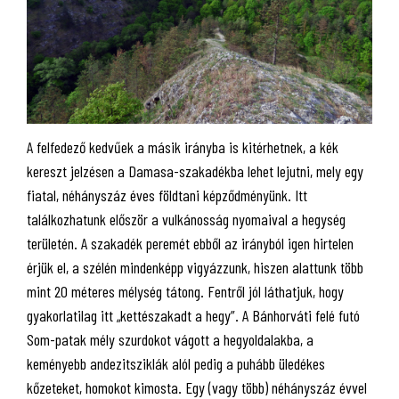
A felfedező kedvűek a másik irányba is kitérhetnek, a kék
kereszt jelzésen a Damasa-szakadékba lehet lejutni, mely egy
fiatal, néhányszáz éves földtani képződményünk. Itt
találkozhatunk először a vulkánosság nyomaival a hegység
területén. A szakadék peremét ebből az irányból igen hirtelen
érjük el, a szélén mindenképp vigyázzunk, hiszen alattunk több
mint 20 méteres mélység tátong. Fentről jól láthatjuk, hogy
gyakorlatilag itt „kettészakadt a hegy”. A Bánhorváti felé futó
Som-patak mély szurdokot vágott a hegyoldalakba, a
keményebb andezitsziklák alól pedig a puhább üledékes
kőzeteket, homokot kimosta. Egy (vagy több) néhányszáz évvel