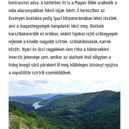
kontrasztot adva. A háttérben itt is a Magas-Bükk uralkodik a
nála alacsonyabban fekvő tájak felett. A kereszthez az
ösvényen lesétálva pedig igazi körpanorámában lehet részünk,
ami a magashegységek hangulatát idézi meg. Alattunk
karsztbokorerdők és értékes, védett fajokat rejtő sziklagyepek
rejlenek a kisebb-nagyobb szirtek. sziklakibúvások, karrok
között. Nyári és őszi reggeleken nem ritka a hőmérsékleti
inverzió jelensége sem, amikor az alattunk lévő völgyben a
hideg levegő sűrű páraként ül meg, különleges látványt nyújtva
a napsütötte szirtről szemlélődőnek.