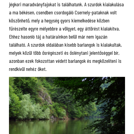
jégkori maradványfajokat is találhatunk. A szurdok kialakulása
a ma békésen, csendben csordogáló Csernely-pataknak volt
köszönhető, mely a hegység gyors kiemelkedése közben
fűrészelte egyre mélyebbre a völgyet, egy áttörést kialakítva.
Ehhez hasonló táj a határainkon belül már nem igazán
található. A szurdok oldalában kisebb barlangok is kialakultak,
melyek közül több ősrégészeti és őslénytani jelentőséggel bír,
azonban ezek fokozottan védett barlangok és megközelíteni is
rendkívül nehéz őket.