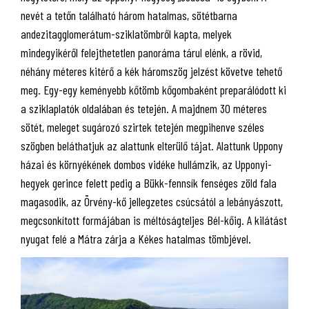
nevét a tetőn található három hatalmas, sötétbarna
andezitagglomerátum-sziklatömbről kapta, melyek
mindegyikéről felejthetetlen panoráma tárul elénk, a rövid,
néhány méteres kitérő a kék háromszög jelzést követve tehető
meg. Egy-egy keményebb kőtömb kőgombaként preparálódott ki
a sziklaplatók oldalában és tetején. A majdnem 30 méteres
sötét, meleget sugározó szirtek tetején megpihenve széles
szögben beláthatjuk az alattunk elterülő tájat. Alattunk Uppony
házai és környékének dombos vidéke hullámzik, az Upponyi-
hegyek gerince felett pedig a Bükk-fennsík fenséges zöld fala
magasodik, az Örvény-kő jellegzetes csúcsától a lebányászott,
megcsonkított formájában is méltóságteljes Bél-kőig. A kilátást
nyugat felé a Mátra zárja a Kékes hatalmas tömbjével.