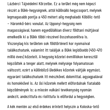
Lázbérci Tájvédelmi Körzetbe. Ez a terület még nem képezi
részét a Bükk-hegységnek, attól különálló hegycsoport, melynek
legmagasabb pontja a 450 métert alig meghaladó Köbölic-tető
– Háromkő-bérc vonulat. Az Upponyi-hegység nem
magasságával, hanem egyedülállóan diverz földtani múltjával
emelkedik ki a Bükk többi részével összehasonlítva is.
Viszonylag kis területen sok földtörténeti kor nyomaival
találkozhatunk, valamint itt találjuk a Bükk legidősebb (450-470
millió éves) kőzeteit. A hegység kőzetei évmilliókon keresztül
képződtek a tenger alatt, melynek mélysége folyamatosan
változott, ezért a különböző üledékes kőzetek váltják egymást,
egyaránt találkozhatunk itt mészkővel, dolomittal, agyagpalával
és homokkővel is. Az ősi kőzetek mellett előfordulnak fiatalabb
képződmények is: a miocén vulkáni tevékenység nyomán
andezit, andezittufa és riolittufa is előfordul a hegységben.
A kék mentén az első érdekes érintett helyszín a Koloska-tető