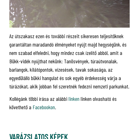
Az útszakasz ezen és további részeit sikeresen teljesítőknek
garantáltan maradandó élményeket nyújt majd hegységünk, és
nem szabad elfeledni, hogy mindez csak ízelítő abból, amit a
Bükk-vidék nyújthat nekünk: Tanösvények, túraútvonalak,
barlangok, kilátópontok, vízesések, tavak sokasága, az
egyedülálló bükki hangulat és sok egyéb érdekesség várja a
túrázókat, akik jobban fel szeretnék fedezni nemzeti parkunkat.
Kollégánk többi írása az alábbi
linken
linken olvasható és
követhető a
Facebookon
.
VARÁZSLATOS KÉPEK