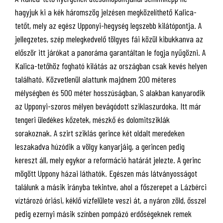
hagyjuk ki a kék háromszög jelzésen megközelíthető Kalica-
tetőt, mely az egész Upponyi-hegység legszebb kilátópontja. A
jellegzetes, szép melegkedvelő tölgyes fái közül kibukkanva az
először itt járókat a panoráma garantáltan le fogja nyűgözni. A
Kalica-tetőhöz fogható kilátás az országban csak kevés helyen
található. Közvetlenül alattunk majdnem 200 méteres
mélységben és 500 méter hosszúságban, S alakban kanyarodik
az Upponyi-szoros mélyen bevágódott sziklaszurdoka. Itt már
tengeri üledékes kőzetek, mészkő és dolomitsziklák
sorakoznak. A szirt sziklás gerince két oldalt meredeken
leszakadva húzódik a völgy kanyarjáig, a gerincen pedig
kereszt áll, mely egykor a reformáció határát jelezte. A gerinc
mögött Uppony házai láthatók. Egészen más látványosságot
találunk a másik irányba tekintve, ahol a főszerepet a Lázbérci
víztározó óriási, kéklő vízfelülete veszi át, a nyáron zöld, ősszel
pedig ezernyi másik színben pompázó erdőségeknek remek