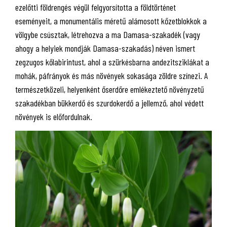
ezelőtti földrengés végül felgyorsította a földtörténet
eseményeit, a monumentális méretű alámosott kőzetblokkok a
völgybe csúsztak, létrehozva a ma Damasa-szakadék (vagy
ahogy a helyiek mondják Damasa-szakadás) néven ismert
zegzugos kőlabirintust, ahol a szürkésbarna andezitsziklákat a
mohák, páfrányok és más növények sokasága zöldre színezi. A
természetközeli, helyenként őserdőre emlékeztető növényzetű
szakadékban bükkerdő és szurdokerdő a jellemző, ahol védett
növények is előfordulnak.