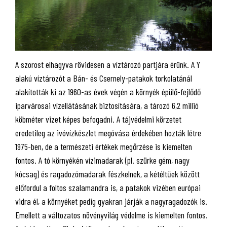
A szorost elhagyva rövidesen a víztározó partjára érünk. A Y
alakú víztározót a Bán- és Csernely-patakok torkolatánál
alakították ki az 1960-as évek végén a környék épülő-fejlődő
iparvárosai vízellátásának biztosítására, a tározó 6,2 millió
köbméter vizet képes befogadni. A tájvédelmi körzetet
eredetileg az ivóvízkészlet megóvása érdekében hozták létre
1975-ben, de a természeti értékek megőrzése is kiemelten
fontos. A tó környékén vízimadarak (pl. szürke gém, nagy
kócsag) és ragadozómadarak fészkelnek, a kétéltűek között
előfordul a foltos szalamandra is, a patakok vizében európai
vidra él, a környéket pedig gyakran járják a nagyragadozók is.
Emellett a változatos növényvilág védelme is kiemelten fontos.