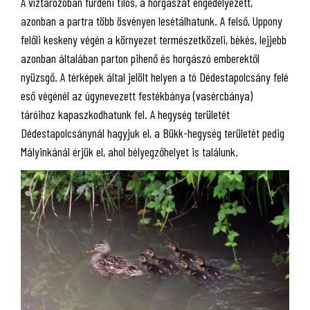
A víztározóban fürdeni tilos, a horgászat engedélyezett,
azonban a partra több ösvényen lesétálhatunk. A felső, Uppony
felőli keskeny végén a környezet természetközeli, békés, lejjebb
azonban általában parton pihenő és horgászó emberektől
nyüzsgő. A térképek által jelölt helyen a tó Dédestapolcsány felé
eső végénél az úgynevezett festékbánya (vasércbánya)
táróihoz kapaszkodhatunk fel. A hegység területét
Dédestapolcsánynál hagyjuk el, a Bükk-hegység területét pedig
Mályinkánál érjük el, ahol bélyegzőhelyet is találunk.