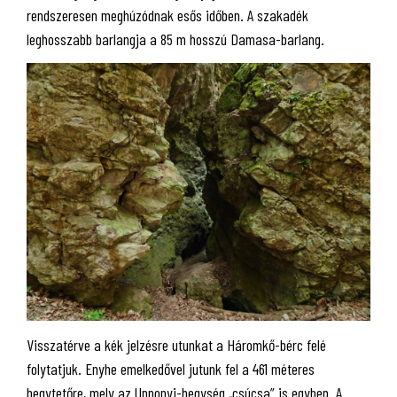
rendszeresen meghúzódnak esős időben. A szakadék
leghosszabb barlangja a 85 m hosszú Damasa-barlang.
Visszatérve a kék jelzésre utunkat a Háromkő-bérc felé
folytatjuk. Enyhe emelkedővel jutunk fel a 461 méteres
hegytetőre, mely az Upponyi-hegység „csúcsa” is egyben. A