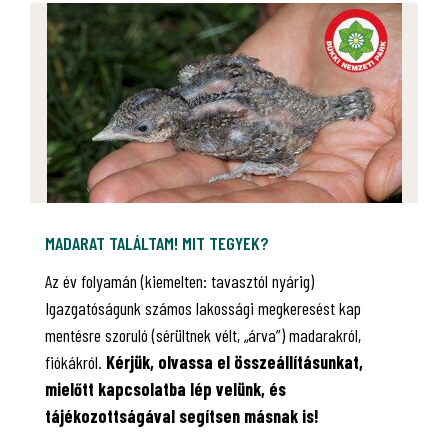
MADARAT TALÁLTAM! MIT TEGYEK?
Az év folyamán (kiemelten: tavasztól nyárig)
Igazgatóságunk számos lakossági megkeresést kap
mentésre szoruló (sérültnek vélt, „árva”) madarakról,
fiókákról.
Kérjük, olvassa el összeállításunkat,
mielőtt kapcsolatba lép velünk, és
tájékozottságával segítsen másnak is!