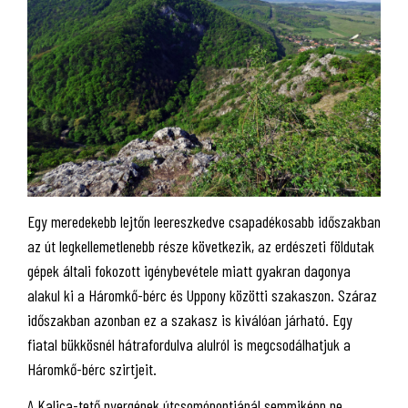
Egy meredekebb lejtőn leereszkedve csapadékosabb időszakban
az út legkellemetlenebb része következik, az erdészeti földutak
gépek általi fokozott igénybevétele miatt gyakran dagonya
alakul ki a Háromkő-bérc és Uppony közötti szakaszon. Száraz
időszakban azonban ez a szakasz is kiválóan járható. Egy
fiatal bükkösnél hátrafordulva alulról is megcsodálhatjuk a
Háromkő-bérc szirtjeit.
A Kalica-tető nyergének útcsomópontjánál semmiképp ne