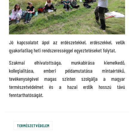
Jó kapcsolatot ápol az erdészetekkel, erdészekkel, velük
gyakorlatilag heti rendszerességgel egyeztetéseket folytat.
Szakmai elhivatottsága, munkabírása kiemelkedő,
kollegialitása, emberi példamutatása mintaértékű,
tevékenységével magas szinten szolgálja a magyar
természetvédelmet és a hazai erdők hosszú távú
fenntarthatóságát.
TERMÉSZETVÉDELEM