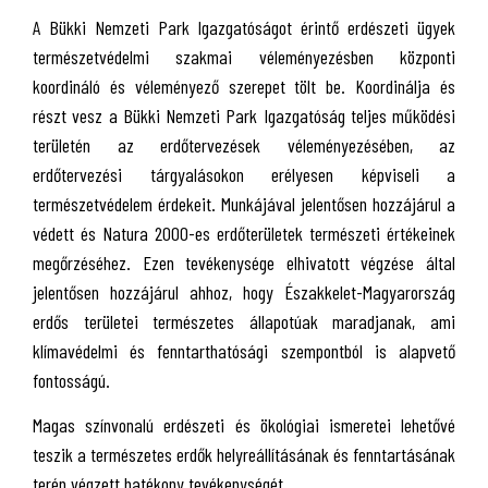
A Bükki Nemzeti Park Igazgatóságot érintő erdészeti ügyek
természetvédelmi szakmai véleményezésben központi
koordináló és véleményező szerepet tölt be. Koordinálja és
részt vesz a Bükki Nemzeti Park Igazgatóság teljes működési
területén az erdőtervezések véleményezésében, az
erdőtervezési tárgyalásokon erélyesen képviseli a
természetvédelem érdekeit. Munkájával jelentősen hozzájárul a
védett és Natura 2000-es erdőterületek természeti értékeinek
megőrzéséhez. Ezen tevékenysége elhivatott végzése által
jelentősen hozzájárul ahhoz, hogy Északkelet-Magyarország
erdős területei természetes állapotúak maradjanak, ami
klímavédelmi és fenntarthatósági szempontból is alapvető
fontosságú.
Magas színvonalú erdészeti és ökológiai ismeretei lehetővé
teszik a természetes erdők helyreállításának és fenntartásának
terén végzett hatékony tevékenységét.