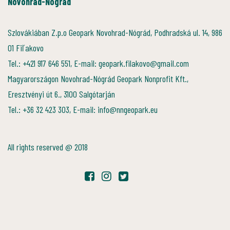
Novohrad-Nógrád
Szlovákiában Z.p.o Geopark Novohrad-Nógrád, Podhradská ul. 14, 986
01 Fiľakovo
Tel.: +421 917 646 551, E-mail: geopark.filakovo@gmail.com
Magyarországon Novohrad-Nógrád Geopark Nonprofit Kft.,
Eresztvényi út 6., 3100 Salgótarján
Tel.: +36 32 423 303, E-mail: info@nngeopark.eu
All rights reserved @ 2018