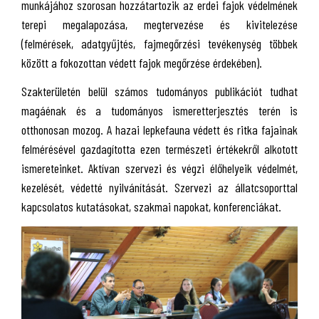
munkájához szorosan hozzátartozik az erdei fajok védelmének
terepi megalapozása, megtervezése és kivitelezése
(felmérések, adatgyűjtés, fajmegőrzési tevékenység többek
között a fokozottan védett fajok megőrzése érdekében).
Szakterületén belül számos tudományos publikációt tudhat
magáénak és a tudományos ismeretterjesztés terén is
otthonosan mozog. A hazai lepkefauna védett és ritka fajainak
felmérésével gazdagította ezen természeti értékekről alkotott
ismereteinket. Aktívan szervezi és végzi élőhelyeik védelmét,
kezelését, védetté nyilvánítását. Szervezi az állatcsoporttal
kapcsolatos kutatásokat, szakmai napokat, konferenciákat.