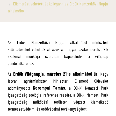
Elismerést vehetett át kollégánk az Erdők Nemzetközi Napja
alkalmából
Az Erdők Nemzetközi Napja alkalmából miniszteri
kitüntetéseket vehettek át azok a magyar szakemberek, akik
szakmai munkája szorosan kapcsolódik a világnap
gondolatköréhez.
Az
Erdők Világnapja, március 21-e alkalmából
Dr. Nagy
István agrárminiszter Miniszteri Elismerő Oklevelet
adományozott
Korompai Tamás
, a Bükki Nemzeti Park
Igazgatóság zoológiai referense részére, a Bükki Nemzeti Park
Igazgatóság működési területén végzett kiemelkedő
természetvédelmi és erdővédelmi tevékenységéért.