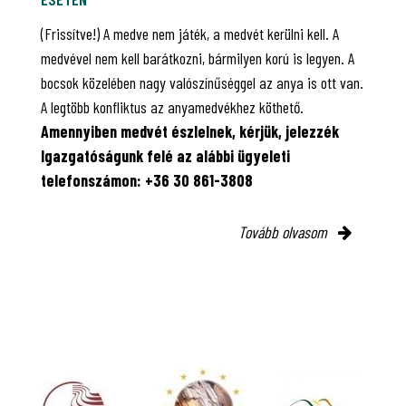
(Frissítve!) A medve nem játék, a medvét kerülni kell. A
medvével nem kell barátkozni, bármilyen korú is legyen. A
bocsok közelében nagy valószínűséggel az anya is ott van.
A legtöbb konfliktus az anyamedvékhez köthető.
Amennyiben medvét észlelnek, kérjük, jelezzék
Igazgatóságunk felé az alábbi ügyeleti
telefonszámon: +36 30 861-3808
Tovább olvasom