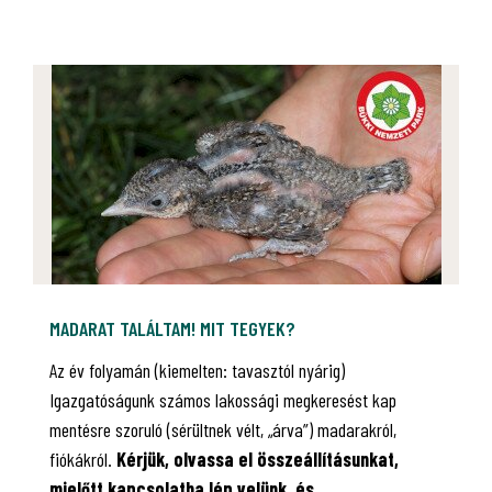
MADARAT TALÁLTAM! MIT TEGYEK?
Az év folyamán (kiemelten: tavasztól nyárig)
Igazgatóságunk számos lakossági megkeresést kap
mentésre szoruló (sérültnek vélt, „árva”) madarakról,
fiókákról.
Kérjük, olvassa el összeállításunkat,
mielőtt kapcsolatba lép velünk, és