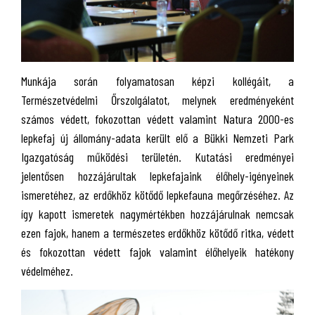
Munkája során folyamatosan képzi kollégáit, a
Természetvédelmi Őrszolgálatot, melynek eredményeként
számos védett, fokozottan védett valamint Natura 2000-es
lepkefaj új állomány-adata került elő a Bükki Nemzeti Park
Igazgatóság működési területén. Kutatási eredményei
jelentősen hozzájárultak lepkefajaink élőhely-igényeinek
ismeretéhez, az erdőkhöz kötődő lepkefauna megőrzéséhez. Az
így kapott ismeretek nagymértékben hozzájárulnak nemcsak
ezen fajok, hanem a természetes erdőkhöz kötődő ritka, védett
és fokozottan védett fajok valamint élőhelyeik hatékony
védelméhez.