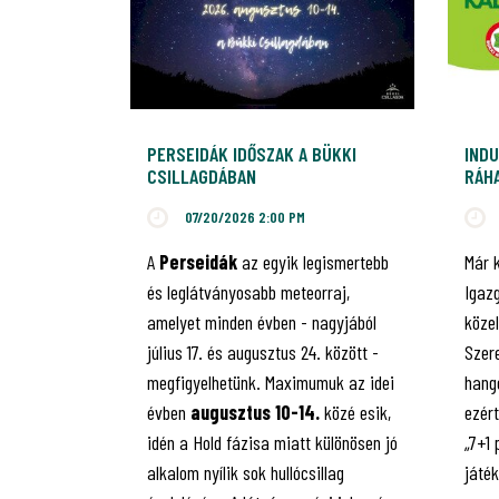
PERSEIDÁK IDŐSZAK A BÜKKI
INDU
CSILLAGDÁBAN
RÁHA
JUB
07/20/2026 2:00 PM
A
Perseidák
az egyik legismertebb
Már 
és leglátványosabb meteorraj,
Igaz
amelyet minden évben - nagyjából
közel
július 17. és augusztus 24. között -
Szere
megfigyelhetünk. Maximumuk az idei
hango
évben
augusztus 10-14.
közé esik,
ezért
idén a Hold fázisa miatt különösen jó
„7+1
alkalom nyílik sok hullócsillag
játé