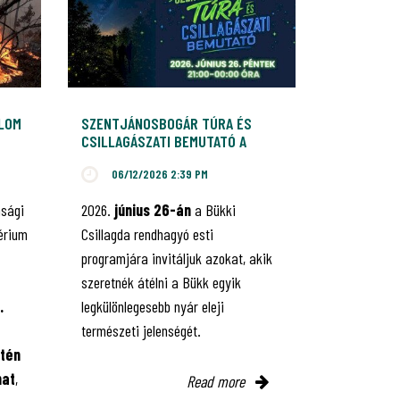
ALOM
SZENTJÁNOSBOGÁR TÚRA ÉS
CSILLAGÁSZATI BEMUTATÓ A
BÜKKI CSILLAGDÁBAN
06/12/2026 2:39 PM
nsági
2026.
június 26-án
a Bükki
érium
Csillagda rendhagyó esti
programjára invitáljuk azokat, akik
szeretnék átélni a Bükk egyik
.
legkülönlegesebb nyár eleji
természeti jelenségét.
tén
mat
,
Read more