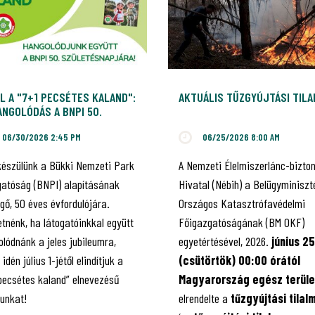
L A "7+1 PECSÉTES KALAND":
AKTUÁLIS TŰZGYÚJTÁSI TIL
NGOLÓDÁS A BNPI 50.
ILEUMÁRA!
06/30/2026 2:45 PM
06/25/2026 8:00 AM
készülünk a Bükki Nemzeti Park
A Nemzeti Élelmiszerlánc-bizto
gatóság (BNPI) alapításának
Hivatal (Nébih) a Belügyminiszt
gő, 50 éves évfordulójára.
Országos Katasztrófavédelmi
tnénk, ha látogatóinkkal együtt
Főigazgatóságának (BM OKF)
lódnánk a jeles jubileumra,
egyetértésével, 2026.
június 25
 idén július 1-jétől elindítjuk a
(csütörtök) 00:00 órától
 pecsétes kaland” elnevezésű
Magyarország egész terüle
kunkat!
elrendelte a
tűzgyújtási tilal