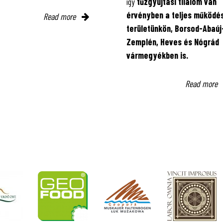
így
tűzgyújtási tilalom van
érvényben
a teljes működés
Read more
területünkön, Borsod-Abaúj
Zemplén, Heves és Nógrád
vármegyékben is.
Read more