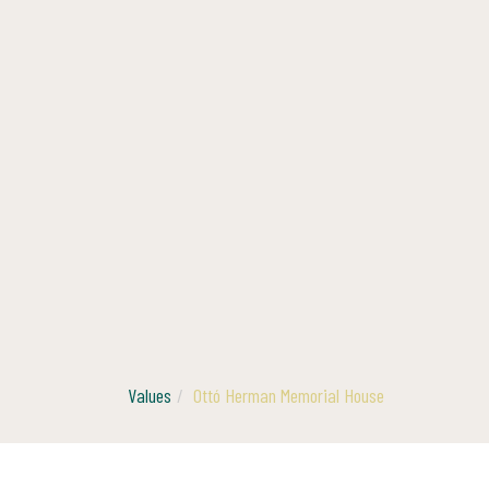
Values
Ottó Herman Memorial House