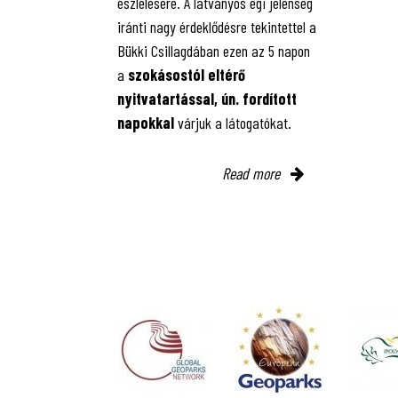
észlelésére. A látványos égi jelenség
iránti nagy érdeklődésre tekintettel a
Bükki Csillagdában ezen az 5 napon
a
szokásostól eltérő
nyitvatartással, ún. fordított
napokkal
várjuk a látogatókat.
Read more