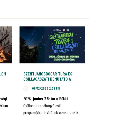
ALOM
SZENTJÁNOSBOGÁR TÚRA ÉS
CSILLAGÁSZATI BEMUTATÓ A
BÜKKI CSILLAGDÁBAN
06/12/2026 2:39 PM
nsági
2026.
június 26-án
a Bükki
érium
Csillagda rendhagyó esti
programjára invitáljuk azokat, akik