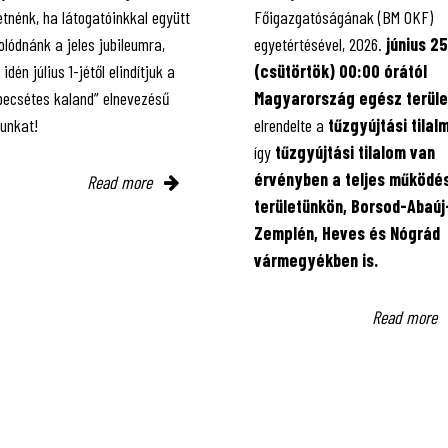
tnénk, ha látogatóinkkal együtt
Főigazgatóságának (BM OKF)
lódnánk a jeles jubileumra,
egyetértésével, 2026.
június 25
 idén július 1-jétől elindítjuk a
(csütörtök) 00:00 órától
 pecsétes kaland” elnevezésű
Magyarország egész terüle
kunkat!
elrendelte a
tűzgyújtási tilal
így
tűzgyújtási tilalom van
érvényben
a teljes működés
Read more
területünkön, Borsod-Abaúj
Zemplén, Heves és Nógrád
vármegyékben is.
Read more