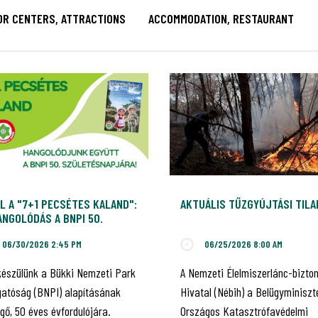
OR CENTERS, ATTRACTIONS
ACCOMMODATION, RESTAURANT
L A "7+1 PECSÉTES KALAND":
AKTUÁLIS TŰZGYÚJTÁSI TIL
NGOLÓDÁS A BNPI 50.
ILEUMÁRA!
06/30/2026 2:45 PM
06/25/2026 8:00 AM
készülünk a Bükki Nemzeti Park
A Nemzeti Élelmiszerlánc-bizto
gatóság (BNPI) alapításának
Hivatal (Nébih) a Belügyminiszt
gő, 50 éves évfordulójára.
Országos Katasztrófavédelmi