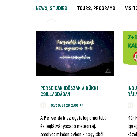
NEWS, STUDIES
TOURS, PROGRAMS
VISIT
PERSEIDÁK IDŐSZAK A BÜKKI
INDU
CSILLAGDÁBAN
RÁHA
JUB
07/20/2026 2:00 PM
A
Perseidák
az egyik legismertebb
Már 
és leglátványosabb meteorraj,
Igaz
amelyet minden évben - nagyjából
közel