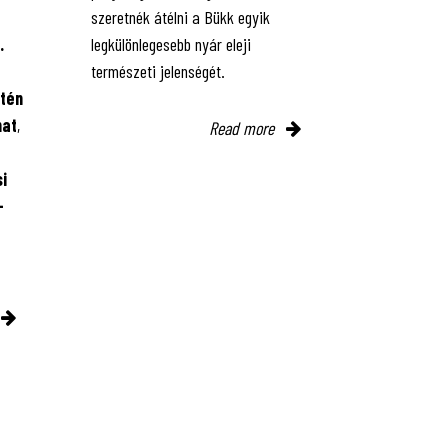
szeretnék átélni a Bükk egyik
.
legkülönlegesebb nyár eleji
természeti jelenségét.
tén
mat
,
Read more
i
-