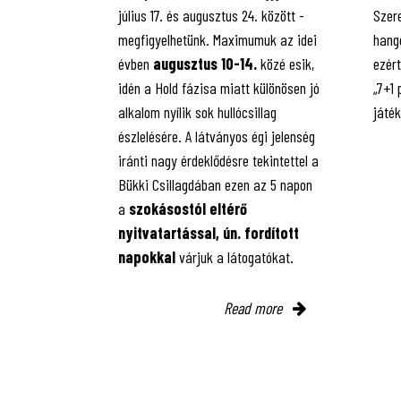
július 17. és augusztus 24. között -
Szere
megfigyelhetünk. Maximumuk az idei
hango
évben
augusztus 10-14.
közé esik,
ezért
idén a Hold fázisa miatt különösen jó
„7+1
alkalom nyílik sok hullócsillag
játé
észlelésére. A látványos égi jelenség
iránti nagy érdeklődésre tekintettel a
Bükki Csillagdában ezen az 5 napon
a
szokásostól eltérő
nyitvatartással, ún. fordított
napokkal
várjuk a látogatókat.
Read more