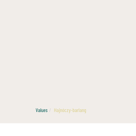
Values
Hajnóczy-barlang