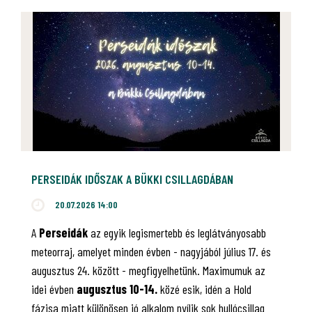
PERSEIDÁK IDŐSZAK A BÜKKI CSILLAGDÁBAN
20.07.2026 14:00
A
Perseidák
az egyik legismertebb és leglátványosabb
meteorraj, amelyet minden évben - nagyjából július 17. és
augusztus 24. között - megfigyelhetünk. Maximumuk az
idei évben
augusztus 10-14.
közé esik, idén a Hold
fázisa miatt különösen jó alkalom nyílik sok hullócsillag