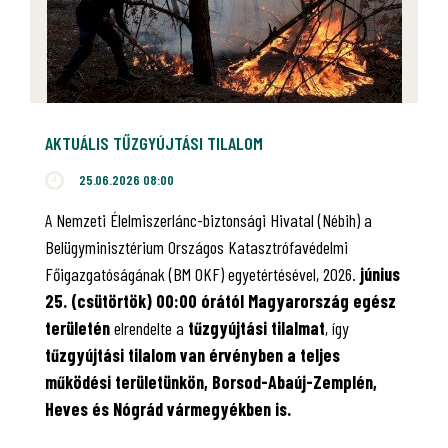
AKTUÁLIS TŰZGYÚJTÁSI TILALOM
25.06.2026 08:00
A Nemzeti Élelmiszerlánc-biztonsági Hivatal (Nébih) a
Belügyminisztérium Országos Katasztrófavédelmi
Főigazgatóságának (BM OKF) egyetértésével, 2026.
június
25. (csütörtök) 00:00 órától Magyarország egész
területén
elrendelte a
tűzgyújtási tilalmat
, így
tűzgyújtási tilalom van érvényben
a teljes
működési területünkön, Borsod-Abaúj-Zemplén,
Heves és Nógrád vármegyékben is.