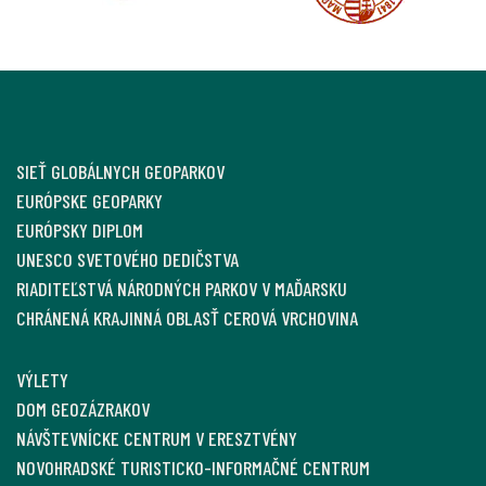
SIEŤ GLOBÁLNYCH GEOPARKOV
EURÓPSKE GEOPARKY
EURÓPSKY DIPLOM
UNESCO SVETOVÉHO DEDIČSTVA
RIADITEĽSTVÁ NÁRODNÝCH PARKOV V MAĎARSKU
CHRÁNENÁ KRAJINNÁ OBLASŤ CEROVÁ VRCHOVINA
VÝLETY
DOM GEOZÁZRAKOV
NÁVŠTEVNÍCKE CENTRUM V ERESZTVÉNY
NOVOHRADSKÉ TURISTICKO-INFORMAČNÉ CENTRUM