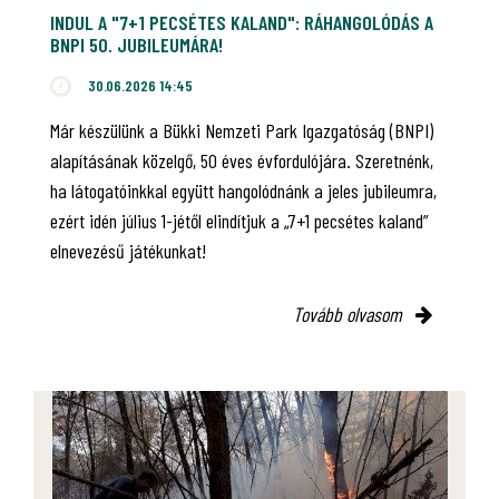
INDUL A "7+1 PECSÉTES KALAND": RÁHANGOLÓDÁS A
BNPI 50. JUBILEUMÁRA!
30.06.2026 14:45
Már készülünk a Bükki Nemzeti Park Igazgatóság (BNPI)
alapításának közelgő, 50 éves évfordulójára. Szeretnénk,
ha látogatóinkkal együtt hangolódnánk a jeles jubileumra,
ezért idén július 1-jétől elindítjuk a „7+1 pecsétes kaland”
elnevezésű játékunkat!
Tovább olvasom