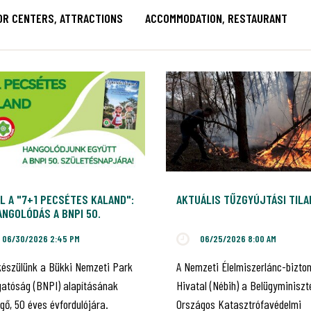
OR CENTERS, ATTRACTIONS
ACCOMMODATION, RESTAURANT
L A "7+1 PECSÉTES KALAND":
AKTUÁLIS TŰZGYÚJTÁSI TIL
NGOLÓDÁS A BNPI 50.
ILEUMÁRA!
06/30/2026 2:45 PM
06/25/2026 8:00 AM
készülünk a Bükki Nemzeti Park
A Nemzeti Élelmiszerlánc-bizto
gatóság (BNPI) alapításának
Hivatal (Nébih) a Belügyminiszt
gő, 50 éves évfordulójára.
Országos Katasztrófavédelmi