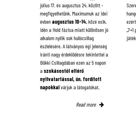
július 17. és augusztus 24. között -
Szere
megfigyelhetünk. Maximumuk az idei
hango
évben
augusztus 10-14.
közé esik,
ezért
idén a Hold fázisa miatt különösen jó
„7+1
alkalom nyílik sok hullócsillag
játé
észlelésére. A látványos égi jelenség
iránti nagy érdeklődésre tekintettel a
Bükki Csillagdában ezen az 5 napon
a
szokásostól eltérő
nyitvatartással, ún. fordított
napokkal
várjuk a látogatókat.
Read more