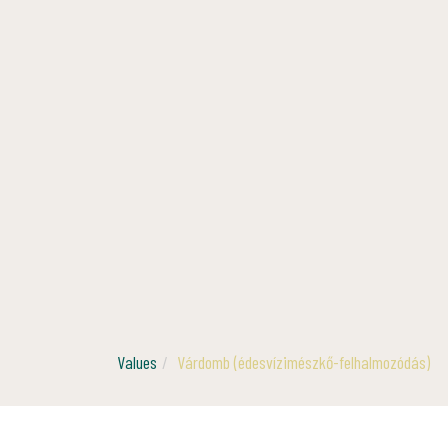
Values
Várdomb (édesvízimészkő-felhalmozódás)