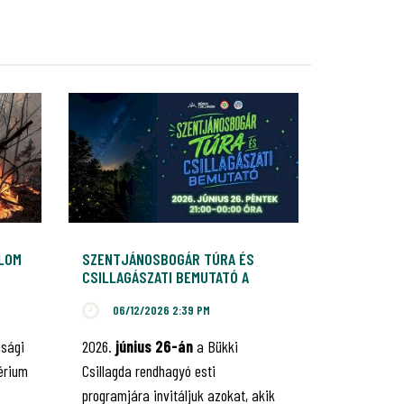
ALOM
SZENTJÁNOSBOGÁR TÚRA ÉS
CSILLAGÁSZATI BEMUTATÓ A
BÜKKI CSILLAGDÁBAN
06/12/2026 2:39 PM
nsági
2026.
június 26-án
a Bükki
érium
Csillagda rendhagyó esti
programjára invitáljuk azokat, akik