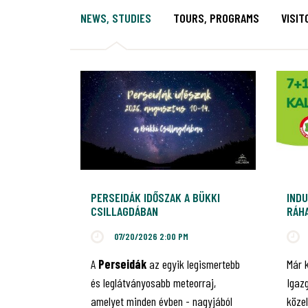
NEWS, STUDIES
TOURS, PROGRAMS
VISIT
PERSEIDÁK IDŐSZAK A BÜKKI
INDU
CSILLAGDÁBAN
RÁHA
JUB
07/20/2026 2:00 PM
A
Perseidák
az egyik legismertebb
Már 
és leglátványosabb meteorraj,
Igaz
amelyet minden évben - nagyjából
közel