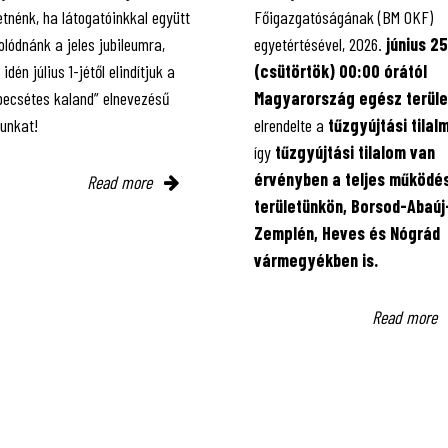
tnénk, ha látogatóinkkal együtt
Főigazgatóságának (BM OKF)
lódnánk a jeles jubileumra,
egyetértésével, 2026.
június 25
 idén július 1-jétől elindítjuk a
(csütörtök) 00:00 órától
 pecsétes kaland” elnevezésű
Magyarország egész terüle
kunkat!
elrendelte a
tűzgyújtási tilal
így
tűzgyújtási tilalom van
érvényben
a teljes működés
Read more
területünkön, Borsod-Abaúj
Zemplén, Heves és Nógrád
vármegyékben is.
Read more