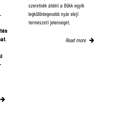
szeretnék átélni a Bükk egyik
.
legkülönlegesebb nyár eleji
természeti jelenségét.
tén
mat
,
Read more
i
-