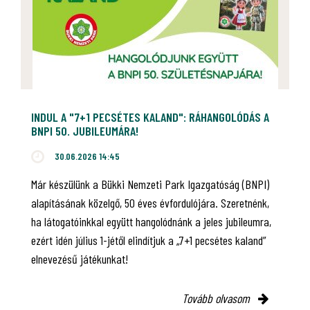
INDUL A "7+1 PECSÉTES KALAND": RÁHANGOLÓDÁS A
BNPI 50. JUBILEUMÁRA!
30.06.2026 14:45
Már készülünk a Bükki Nemzeti Park Igazgatóság (BNPI)
alapításának közelgő, 50 éves évfordulójára. Szeretnénk,
ha látogatóinkkal együtt hangolódnánk a jeles jubileumra,
ezért idén július 1-jétől elindítjuk a „7+1 pecsétes kaland”
elnevezésű játékunkat!
Tovább olvasom