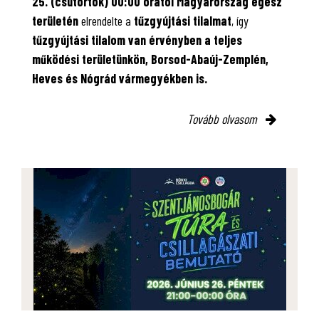
25. (csütörtök) 00:00 órától Magyarország egész
területén
elrendelte a
tűzgyújtási tilalmat
, így
tűzgyújtási tilalom van érvényben
a teljes
működési területünkön, Borsod-Abaúj-Zemplén,
Heves és Nógrád vármegyékben is.
Tovább olvasom