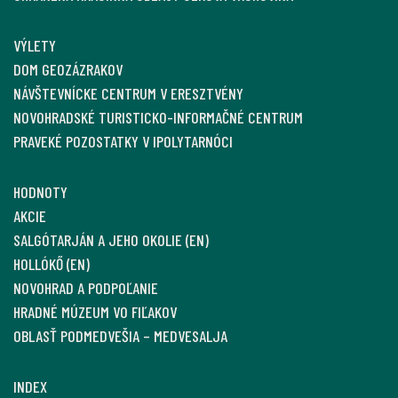
VÝLETY
DOM GEOZÁZRAKOV
NÁVŠTEVNÍCKE CENTRUM V ERESZTVÉNY
NOVOHRADSKÉ TURISTICKO-INFORMAČNÉ CENTRUM
PRAVEKÉ POZOSTATKY V IPOLYTARNÓCI
HODNOTY
AKCIE
SALGÓTARJÁN A JEHO OKOLIE (EN)
HOLLÓKŐ (EN)
NOVOHRAD A PODPOĽANIE
HRADNÉ MÚZEUM VO FIĽAKOV
OBLASŤ PODMEDVEŠIA – MEDVESALJA
INDEX