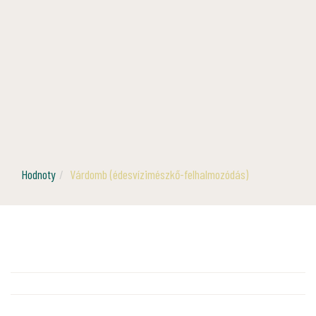
Hodnoty
Várdomb (édesvízimészkő-felhalmozódás)