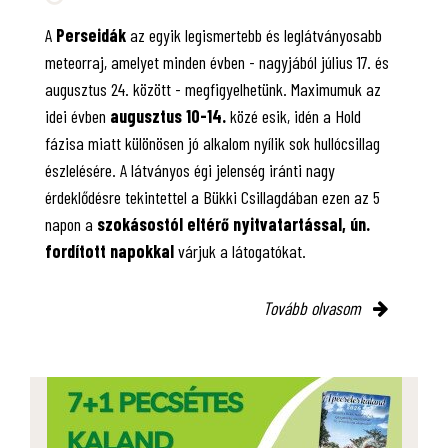
A
Perseidák
az egyik legismertebb és leglátványosabb
meteorraj, amelyet minden évben - nagyjából július 17. és
augusztus 24. között - megfigyelhetünk. Maximumuk az
idei évben
augusztus 10-14.
közé esik, idén a Hold
fázisa miatt különösen jó alkalom nyílik sok hullócsillag
észlelésére. A látványos égi jelenség iránti nagy
érdeklődésre tekintettel a Bükki Csillagdában ezen az 5
napon a
szokásostól eltérő nyitvatartással, ún.
fordított napokkal
várjuk a látogatókat.
Tovább olvasom