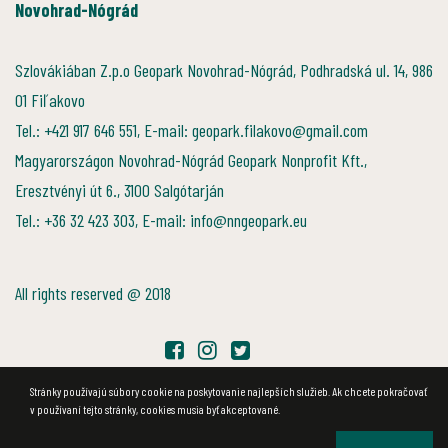
Novohrad-Nógrád
Szlovákiában Z.p.o Geopark Novohrad-Nógrád, Podhradská ul. 14, 986
01 Fiľakovo
Tel.: +421 917 646 551, E-mail: geopark.filakovo@gmail.com
Magyarországon Novohrad-Nógrád Geopark Nonprofit Kft.,
Eresztvényi út 6., 3100 Salgótarján
Tel.: +36 32 423 303, E-mail: info@nngeopark.eu
All rights reserved @ 2018
Stránky používajú súbory cookie na poskytovanie najlepších služieb. Ak chcete pokračovať
v používaní tejto stránky, cookies musia byť akceptované.