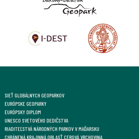
SIEŤ GLOBÁLNYCH GEOPARKOV
EURÓPSKE GEOPARKY
EURÓPSKY DIPLOM
UNESCO SVETOVÉHO DEDIČSTVA
RIADITEĽSTVÁ NÁRODNÝCH PARKOV V MAĎARSKU
CHRÁNENÁ KRAJINNÁ OBLASŤ CEROVÁ VRCHOVINA