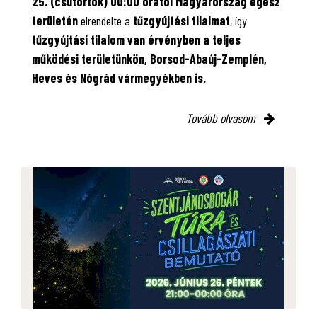
25. (csütörtök) 00:00 órától Magyarország egész
területén
elrendelte a
tűzgyújtási tilalmat
, így
tűzgyújtási tilalom van érvényben
a teljes
működési területünkön, Borsod-Abaúj-Zemplén,
Heves és Nógrád vármegyékben is.
Tovább olvasom