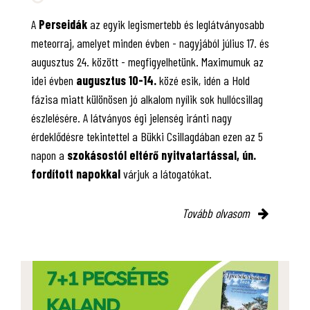
A
Perseidák
az egyik legismertebb és leglátványosabb
meteorraj, amelyet minden évben - nagyjából július 17. és
augusztus 24. között - megfigyelhetünk. Maximumuk az
idei évben
augusztus 10-14.
közé esik, idén a Hold
fázisa miatt különösen jó alkalom nyílik sok hullócsillag
észlelésére. A látványos égi jelenség iránti nagy
érdeklődésre tekintettel a Bükki Csillagdában ezen az 5
napon a
szokásostól eltérő nyitvatartással, ún.
fordított napokkal
várjuk a látogatókat.
Tovább olvasom