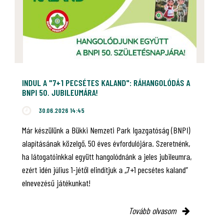
INDUL A "7+1 PECSÉTES KALAND": RÁHANGOLÓDÁS A
BNPI 50. JUBILEUMÁRA!
30.06.2026 14:45
Már készülünk a Bükki Nemzeti Park Igazgatóság (BNPI)
alapításának közelgő, 50 éves évfordulójára. Szeretnénk,
ha látogatóinkkal együtt hangolódnánk a jeles jubileumra,
ezért idén július 1-jétől elindítjuk a „7+1 pecsétes kaland”
elnevezésű játékunkat!
Tovább olvasom