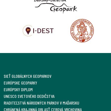
SIEŤ GLOBÁLNYCH GEOPARKOV
EURÓPSKE GEOPARKY
EURÓPSKY DIPLOM
UNESCO SVETOVÉHO DEDIČSTVA
RIADITEĽSTVÁ NÁRODNÝCH PARKOV V MAĎARSKU
CHRÁNENÁ KRAJINNÁ OBLASŤ CEROVÁ VRCHOVINA