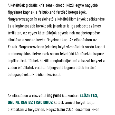
A kétéltűek globális krízisének okozói közül egyre nagyobb
figyelmet kapnak a felbukkanó fertőző betegségek.
Magyarországon is észlelhető a kétéltűállományok csökkenése,
és a legfontosabb kórokozók jelenléte is igazolódott számos
területen, az egyes kétéltűfajok egyedeinek megbetegedése,
elhullása azonban kevés figyelmet kap. Az előadásban az
Észak-Magyarországon jelenleg folyó vizsgálatok során kapott
eredményekbe, illetve ezek során felvetődő kérdésekbe kapunk
bepillantást. Többek között megtudhatjuk, mi a hazai helyzet a
vadon élő állatok valaha feljegyzett legpusztítóbb fertőző
betegségével, a kitridiomikózissal.
Az előadáson a részvétel
ingyenes
, azonban
ELŐZETES,
ONLINE REGISZTRÁCIÓHOZ
kötött, amivel helyét tudja
biztosítani a helyszínen. Regisztrálni 2023. december 14-én