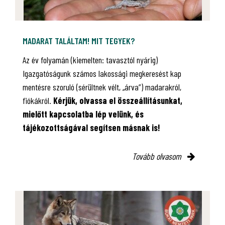
MADARAT TALÁLTAM! MIT TEGYEK?
Az év folyamán (kiemelten: tavasztól nyárig)
Igazgatóságunk számos lakossági megkeresést kap
mentésre szoruló (sérültnek vélt, „árva”) madarakról,
fiókákról.
Kérjük, olvassa el összeállításunkat,
mielőtt kapcsolatba lép velünk, és
tájékozottságával segítsen másnak is!
Tovább olvasom