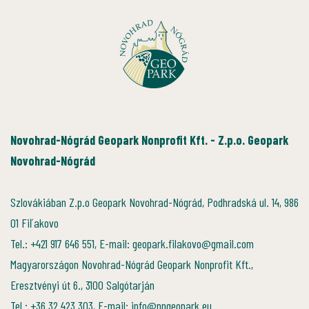
Novohrad-Nógrád Geopark Nonprofit Kft. - Z.p.o. Geopark
Novohrad-Nógrád
Szlovákiában Z.p.o Geopark Novohrad-Nógrád, Podhradská ul. 14, 986
01 Fiľakovo
Tel.: +421 917 646 551, E-mail: geopark.filakovo@gmail.com
Magyarországon Novohrad-Nógrád Geopark Nonprofit Kft.,
Eresztvényi út 6., 3100 Salgótarján
Tel.: +36 32 423 303, E-mail: info@nngeopark.eu