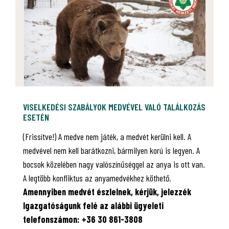
VISELKEDÉSI SZABÁLYOK MEDVÉVEL VALÓ TALÁLKOZÁS
ESETÉN
(Frissítve!) A medve nem játék, a medvét kerülni kell. A
medvével nem kell barátkozni, bármilyen korú is legyen. A
bocsok közelében nagy valószínűséggel az anya is ott van.
A legtöbb konfliktus az anyamedvékhez köthető.
Amennyiben medvét észlelnek, kérjük, jelezzék
Igazgatóságunk felé az alábbi ügyeleti
telefonszámon: +36 30 861-3808