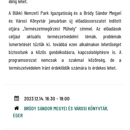
délig lehet.
A Bükki Nemzeti Park Igazgatóság és a Bródy Sándor Megyei
és Városi Könyvtár januárban új előadássorozatot indított
útjára „Természetmegőrzési Műhely” címmel. Az előadások
céljául aktuális természetvédelmi témák, problémák
ismertetését tűztük ki, továbbá ezen alkalmakon lehetőséget
biztosítunk a közös gondolkodásra, kapcsolatépítésre is. A
programsorozat nemcsak a szakmai közönség, de a
természetvédelem iránt érdeklődők számára is érdekes lehet.
2023.12.14. 16:30 - 18:00
BRÓDY SÁNDOR MEGYEI ÉS VÁROSI KÖNYVTÁR,
EGER