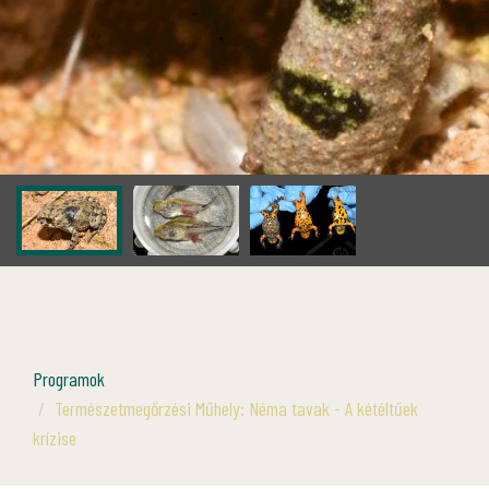
Programok
Természetmegőrzési Műhely: Néma tavak - A kétéltűek
krízise