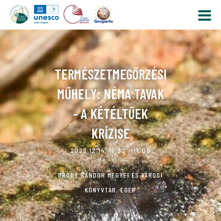
TERMÉSZETMEGŐRZÉSI
MŰHELY: NÉMA TAVAK
- A KÉTÉLTŰEK
KRÍZISE
2023.12.14. 16:30 - 18:00
BRÓDY SÁNDOR MEGYEI ÉS VÁROSI
KÖNYVTÁR, EGER