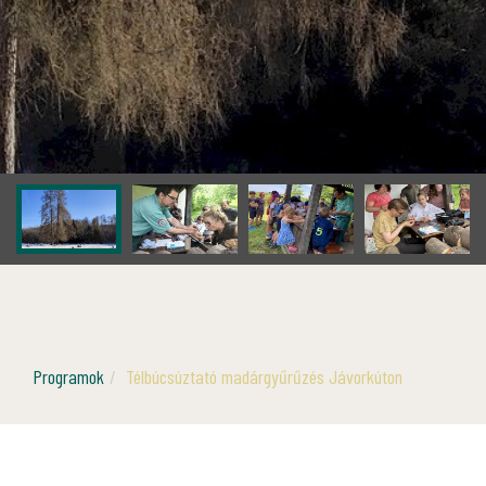
Programok
Télbúcsúztató madárgyűrűzés Jávorkúton