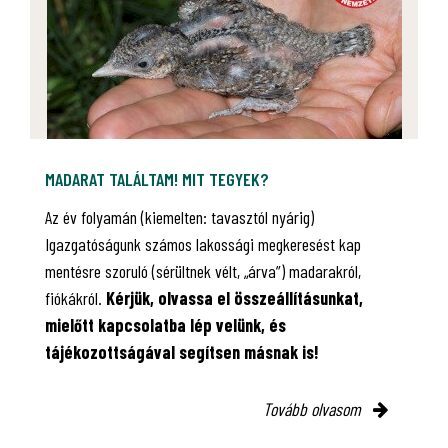
MADARAT TALÁLTAM! MIT TEGYEK?
Az év folyamán (kiemelten: tavasztól nyárig)
Igazgatóságunk számos lakossági megkeresést kap
mentésre szoruló (sérültnek vélt, „árva”) madarakról,
fiókákról.
Kérjük, olvassa el összeállításunkat,
mielőtt kapcsolatba lép velünk, és
tájékozottságával segítsen másnak is!
Tovább olvasom