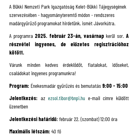
A Bükki Nemzeti Park Igazgatóság Kelet-Bükki Tájegységének
szervezésében - hagyományteremtő módon - rendszeres
madárgyűrűző programokat hirdetünk, ismét Jávorkútra.
A programra
2025. február 23-án, vasárnap
kerül sor.
A
részvétel ingyenes, de előzetes regisztrációhoz
kötött.
Várunk minden kedves érdeklődőt, fiatalokat, időseket,
családokat ingyenes programunkra!
Program:
Énekesmadár gyűrűzés és bemutatás
9
:00 - 15:00
Jelentkezés:
az
ezsol.tibor@bnpi.hu
e-mail címre küldött
üzenetben
Jelentkezési határidő:
február 22. (szombat) 12:00 óra
Maximális létszám:
40 fő