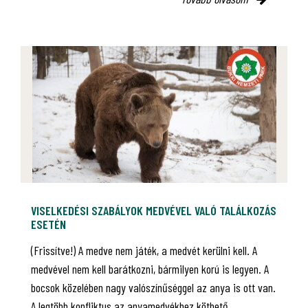
VISELKEDÉSI SZABÁLYOK MEDVÉVEL VALÓ TALÁLKOZÁS
ESETÉN
(Frissítve!) A medve nem játék, a medvét kerülni kell. A
medvével nem kell barátkozni, bármilyen korú is legyen. A
bocsok közelében nagy valószínűséggel az anya is ott van.
A legtöbb konfliktus az anyamedvékhez köthető.