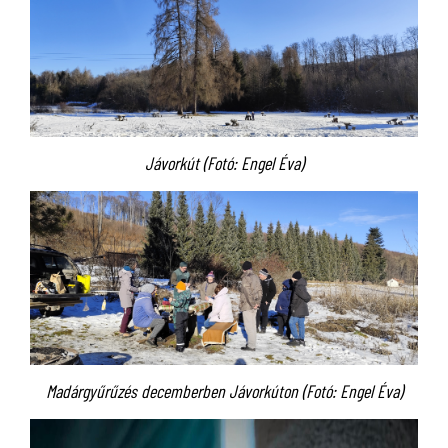
Jávorkút (Fotó: Engel Éva)
Madárgyűrűzés decemberben Jávorkúton (Fotó: Engel Éva)