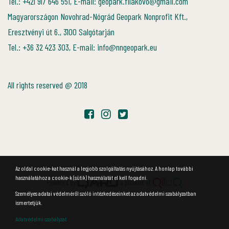
Tel.: +421 917 646 551, E-mail: geopark.filakovo@gmail.com
Magyarországon Novohrad-Nógrád Geopark Nonprofit Kft.,
Eresztvényi út 6., 3100 Salgótarján
Tel.: +36 32 423 303, E-mail: info@nngeopark.eu
All rights reserved @ 2018
Az oldal cookie-kat használ a legjobb szolgáltatás nyújtásához. A honlap további
használatához a cookie-k (sütik) használatát el kell fogadni.
Powered by
a product of
Személyes adatai védelméről szóló intézkedéseinket az adatvédelmi szabályzatban
ismertetjük.
Adatvédelmi szabályzat