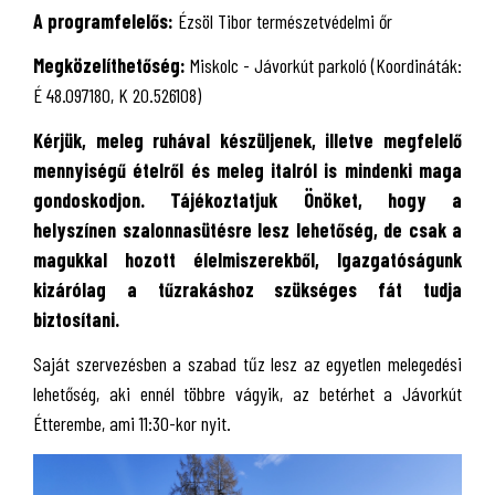
A programfelelős:
Ézsöl Tibor természetvédelmi őr
Megközelíthetőség:
Miskolc - Jávorkút parkoló (Koordináták:
É 48.097180, K 20.526108)
Kérjük, meleg ruhával készüljenek, illetve megfelelő
mennyiségű ételről és meleg italról is mindenki maga
gondoskodjon. Tájékoztatjuk Önöket, hogy a
helyszínen szalonnasütésre lesz lehetőség, de csak a
magukkal hozott élelmiszerekből, Igazgatóságunk
kizárólag a tűzrakáshoz szükséges fát tudja
biztosítani.
Saját szervezésben a szabad tűz lesz az egyetlen melegedési
lehetőség, aki ennél többre vágyik, az betérhet a Jávorkút
Étterembe, ami 11:30-kor nyit.