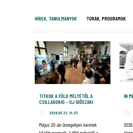
HÍREK, TANULMÁNYOK
TÚRÁK, PROGRAMOK
TITKOK A FÖLD MÉLYÉTŐL A
IN 
CSILLAGOKIG - ÚJ IDŐSZAKI
KIÁLLÍTÁS NYÍLT A
2026.05.22. 14:33
VAJDAHUNYADVÁRBAN, AMELY A
BÜKKI NEMZETI PARK
Május 20-án ünnepélyes keretek
2026
IGAZGATÓSÁGOT MUTATJA BE
között megnyílt „A föld mélyétől a
élet