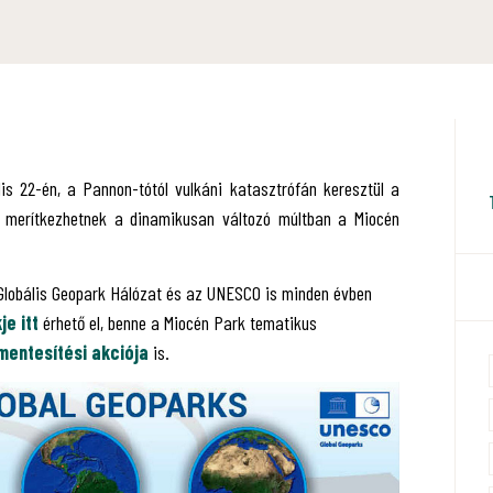
lis 22-én, a Pannon-tótól vulkáni katasztrófán keresztül a
 merítkezhetnek a dinamikusan változó múltban a Miocén
 Globális Geopark Hálózat és az UNESCO is minden évben
e itt
érhető el, benne a Miocén Park tematikus
mentesítési akciója
is.