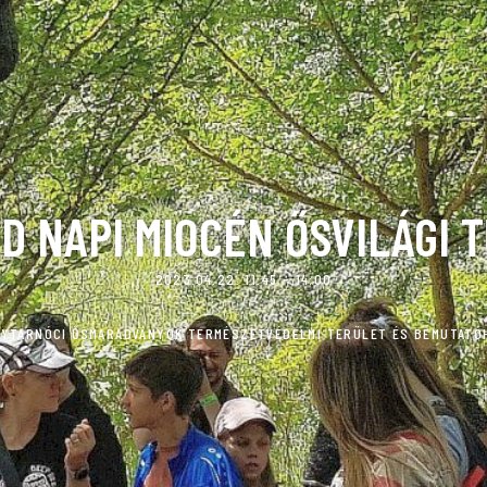
D NAPI MIOCÉN ŐSVILÁGI 
2023.04.22. 11:45 - 14:00
LYTARNÓCI ŐSMARADVÁNYOK TERMÉSZETVÉDELMI TERÜLET ÉS BEMUTATÓ