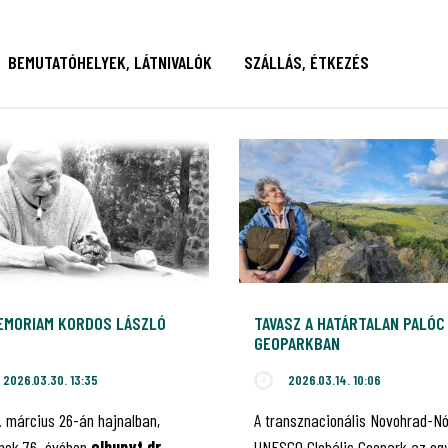
BEMUTATÓHELYEK, LÁTNIVALÓK
SZÁLLÁS, ÉTKEZÉS
MEMORIAM KORDOS LÁSZLÓ
TAVASZ A HATÁRTALAN PALÓC
GEOPARKBAN
2026.03.30. 13:35
2026.03.14. 10:06
. március 26-án hajnalban,
A transznacionális Novohrad-N
ének 76. évében
elhunyt dr.
UNESCO Globális Geopark az eg