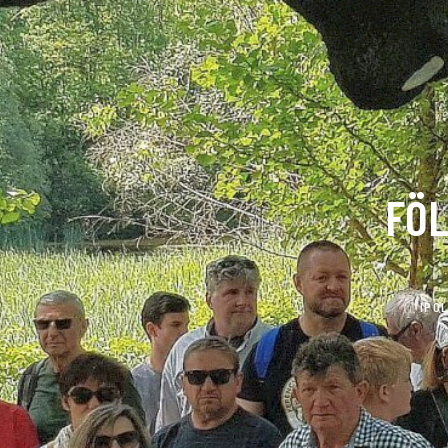
FÖL
IPO