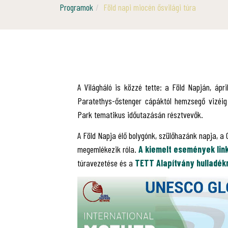
Programok
Föld napi miocén ősvilági túra
A Világháló is közzé tette: a Föld Napján, ápri
Paratethys-őstenger cápáktól hemzsegő vizéig
Park tematikus időutazásán résztvevők.
A Föld Napja élő bolygónk, szülőhazánk napja, a
megemlékezik róla.
A kiemelt események linkj
túravezetése és a
TETT Alapítvány hulladék