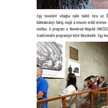
Egy tovatűnt világba nyíló túlélő túra az Ős
bükkábrányi fákig, majd a miocén erdőt érintve a
múltba. A program a Novohrad-Nógrád UNESCO
tradicionális programjai közé illeszkedik.
Egy ko