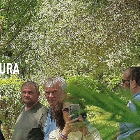
TÚRA
HELY