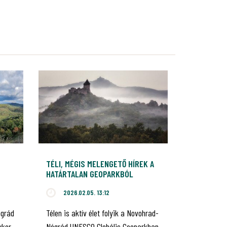
TÉLI, MÉGIS MELENGETŐ HÍREK A
HATÁRTALAN GEOPARKBÓL
2026.02.05. 13:12
ógrád
Télen is aktív élet folyik a Novohrad-
ykor
Nógrád UNESCO Globális Geoparkban,