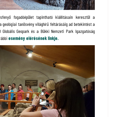
fenyő fogadóépület tapintható kiállításain keresztül a
 geológiai tanösvény világhírű feltárásáig ad betekintést a
 Globális Geopark és a Bükki Nemzeti Park Igazgatóság
rábbi
esemény elérésének linkje.