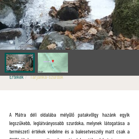
Értékek
Tarjánka-szurdok
A Mátra déli oldalába mélyülő patakvölgy hazánk egyik
legszűkebb, leglátványosabb szurdoka, melynek látogatása a
természeti értékek védelme és a balesetveszély matt csak a