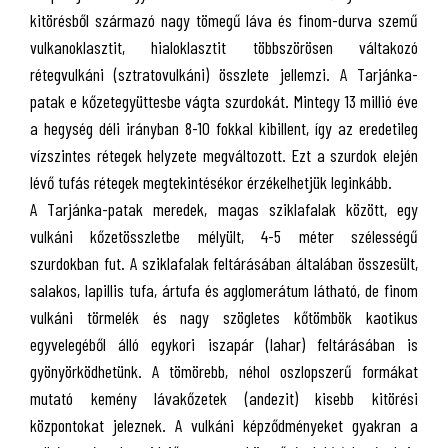
kitörésből származó nagy tömegű láva és finom-durva szemű
vulkanoklasztit, hialoklasztit többszörösen váltakozó
rétegvulkáni (sztratovulkáni) összlete jellemzi. A Tarjánka-
patak e kőzetegyüttesbe vágta szurdokát. Mintegy 13 millió éve
a hegység déli irányban 8-10 fokkal kibillent, így az eredetileg
vízszintes rétegek helyzete megváltozott. Ezt a szurdok elején
lévő tufás rétegek megtekintésékor érzékelhetjük leginkább.
A Tarjánka-patak meredek, magas sziklafalak között, egy
vulkáni kőzetösszletbe mélyült, 4-5 méter szélességű
szurdokban fut. A sziklafalak feltárásában általában összesült,
salakos, lapillis tufa, ártufa és agglomerátum látható, de finom
vulkáni törmelék és nagy szögletes kőtömbök kaotikus
egyvelegéből álló egykori iszapár (lahar) feltárásában is
gyönyörködhetünk. A tömörebb, néhol oszlopszerű formákat
mutató kemény lávakőzetek (andezit) kisebb kitörési
központokat jeleznek. A vulkáni képződményeket gyakran a