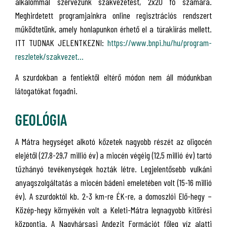
alkalommal szervezünk szakvezetést, 2x20 fő számára.
Meghirdetett programjainkra online regisztrációs rendszert
működtetünk, amely honlapunkon érhető el a túrakiírás mellett.
ITT TUDNAK JELENTKEZNI:
https://www.bnpi.hu/hu/program-
reszletek/szakvezet...
A szurdokban a fentiektől eltérő módon nem áll módunkban
látogatókat fogadni.
GEOLÓGIA
A Mátra hegységet alkotó kőzetek nagyobb részét az oligocén
elejétől (27,8-29,7 millió év) a miocén végéig (12,5 millió év) tartó
tűzhányó tevékenységek hozták létre. Legjelentősebb vulkáni
anyagszolgáltatás a miocén bádeni emeletében volt (15-16 millió
év). A szurdoktól kb. 2-3 km-re ÉK-re, a domoszlói Elő-hegy –
Közép-hegy környékén volt a Keleti-Mátra legnagyobb kitörési
központja. A Nagyhársasi Andezit Formációt főleg víz alatti