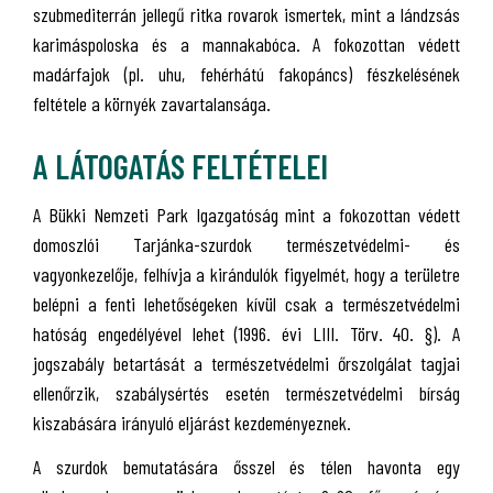
szubmediterrán jellegű ritka rovarok ismertek, mint a lándzsás
karimáspoloska és a mannakabóca. A fokozottan védett
madárfajok (pl. uhu, fehérhátú fakopáncs) fészkelésének
feltétele a környék zavartalansága.
A LÁTOGATÁS FELTÉTELEI
A Bükki Nemzeti Park Igazgatóság mint a fokozottan védett
domoszlói Tarjánka-szurdok természetvédelmi- és
vagyonkezelője, felhívja a kirándulók figyelmét, hogy a területre
belépni a fenti lehetőségeken kívül csak a természetvédelmi
hatóság engedélyével lehet (1996. évi LIII. Törv. 40. §). A
jogszabály betartását a természetvédelmi őrszolgálat tagjai
ellenőrzik, szabálysértés esetén természetvédelmi bírság
kiszabására irányuló eljárást kezdeményeznek.
A szurdok bemutatására ősszel és télen havonta egy