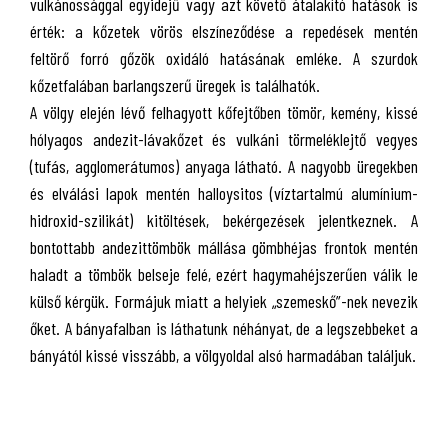
vulkánossággal egyidejű vagy azt követő átalakító hatások is
érték: a kőzetek vörös elszíneződése a repedések mentén
feltörő forró gőzök oxidáló hatásának emléke. A szurdok
kőzetfalában barlangszerű üregek is találhatók.
A völgy elején lévő felhagyott kőfejtőben tömör, kemény, kissé
hólyagos andezit-lávakőzet és vulkáni törmeléklejtő vegyes
(tufás, agglomerátumos) anyaga látható. A nagyobb üregekben
és elválási lapok mentén halloysitos (víztartalmú alumínium-
hidroxid-szilikát) kitöltések, bekérgezések jelentkeznek. A
bontottabb andezittömbök mállása gömbhéjas frontok mentén
haladt a tömbök belseje felé, ezért hagymahéjszerűen válik le
külső kérgük. Formájuk miatt a helyiek „szemeskő”-nek nevezik
őket. A bányafalban is láthatunk néhányat, de a legszebbeket a
bányától kissé visszább, a völgyoldal alsó harmadában találjuk.