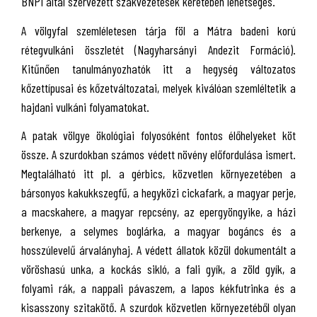
BNPI által szervezett szakvezetések keretében lehetséges.
A völgyfal szemléletesen tárja föl a Mátra badeni korú
rétegvulkáni összletét (Nagyharsányi Andezit Formáció).
Kitűnően tanulmányozhatók itt a hegység változatos
kőzettípusai és kőzetváltozatai, melyek kiválóan szemléltetik a
hajdani vulkáni folyamatokat.
A patak völgye ökológiai folyosóként fontos élőhelyeket köt
össze. A szurdokban számos védett növény előfordulása ismert.
Megtalálható itt pl. a gérbics, közvetlen környezetében a
bársonyos kakukkszegfű, a hegyközi cickafark, a magyar perje,
a macskahere, a magyar repcsény, az epergyöngyike, a házi
berkenye, a selymes boglárka, a magyar bogáncs és a
hosszúlevelű árvalányhaj. A védett állatok közül dokumentált a
vöröshasú unka, a kockás sikló, a fali gyík, a zöld gyík, a
folyami rák, a nappali pávaszem, a lapos kékfutrinka és a
kisasszony szitakötő. A szurdok közvetlen környezetéből olyan