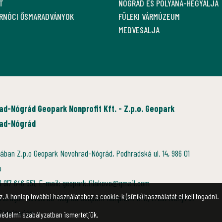
T
NÓGRÁD ÉS POLYÁNA-HEGYALJA
ARNÓCI ŐSMARADVÁNYOK
FÜLEKI VÁRMÚZEUM
MEDVESALJA
ad-Nógrád Geopark Nonprofit Kft. - Z.p.o. Geopark
ad-Nógrád
ában Z.p.o Geopark Novohrad-Nógrád, Podhradská ul. 14, 986 01
o
21 917 646 551, E-mail: geopark.filakovo@gmail.com
. A honlap további használatához a cookie-k (sütik) használatát el kell fogadni.
rszágon Novohrad-Nógrád Geopark Nonprofit Kft., Eresztvényi út
 Salgótarján
védelmi szabályzatban ismertetjük.