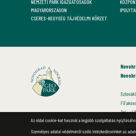
NEMZETI PARK IGAZGATÓSÁGOK
KÖZPON
MAGYARORSZÁGON
IPOLYT
CSERES-HEGYSÉG TÁJVÉDELMI KÖRZET
Novohr
Novohr
Szlováki
Fiľakov
Tel.: +4
Az oldal cookie-kat használ a legjobb szolgáltatás nyújtásához
Magyaro
6., 3100
Személyes adatai védelméről szóló intézkedéseinket az adat