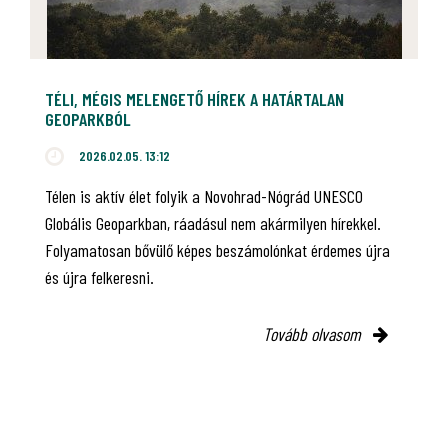
TÉLI, MÉGIS MELENGETŐ HÍREK A HATÁRTALAN
GEOPARKBÓL
2026.02.05. 13:12
Télen is aktív élet folyik a Novohrad-Nógrád UNESCO
Globális Geoparkban, ráadásul nem akármilyen hírekkel.
Folyamatosan bővülő képes beszámolónkat érdemes újra
és újra felkeresni.
Tovább olvasom