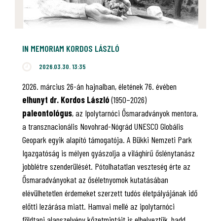
IN MEMORIAM KORDOS LÁSZLÓ
2026.03.30. 13:35
2026. március 26-án hajnalban, életének 76. évében
elhunyt dr. Kordos László
(1950–2026)
paleontológus
, az Ipolytarnóci Ősmaradványok mentora,
a transznacionális Novohrad-Nógrád UNESCO Globális
Geopark egyik alapító támogatója. A Bükki Nemzeti Park
Igazgatóság is mélyen gyászolja a világhírű őslénytanász
jobblétre szenderülését. Pótolhatatlan veszteség érte az
Ősmaradványokat az őséletnyomok kutatásában
elévülhetetlen érdemeket szerzett tudós életpályájának idő
előtti lezárása miatt. Hamvai mellé az ipolytarnóci
földtani alapszelvény kőzetmintáit is elhelyeztük, hadd