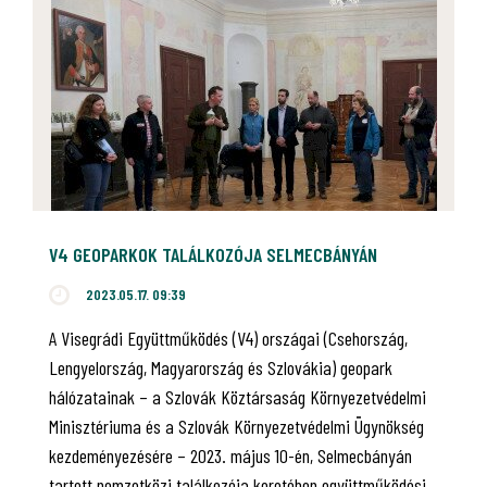
V4 GEOPARKOK TALÁLKOZÓJA SELMECBÁNYÁN
2023.05.17. 09:39
A Visegrádi Együttműködés (V4) országai (Csehország,
Lengyelország, Magyarország és Szlovákia) geopark
hálózatainak – a Szlovák Köztársaság Környezetvédelmi
Minisztériuma és a Szlovák Környezetvédelmi Ügynökség
kezdeményezésére – 2023. május 10-én, Selmecbányán
tartott nemzetközi találkozója keretében együttműködési