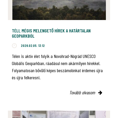
TÉLI, MÉGIS MELENGETŐ HÍREK A HATÁRTALAN
GEOPARKBÓL
2026.02.05. 13:12
Télen is aktív élet folyik a Novohrad-Nógrád UNESCO
Globális Geoparkban, ráadásul nem akármilyen hírekkel.
Folyamatosan bővülő képes beszámolónkat érdemes újra
és újra felkeresni.
Tovább olvasom