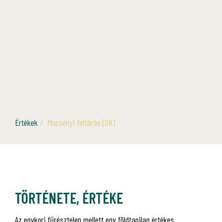
Értékek
Mucsényi feltárás (SK)
TÖRTÉNETE, ÉRTÉKE
Az egykori fűrésztelep mellett egy földtanilag értékes