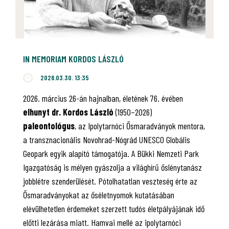
IN MEMORIAM KORDOS LÁSZLÓ
2026.03.30. 13:35
2026. március 26-án hajnalban, életének 76. évében
elhunyt dr. Kordos László
(1950–2026)
paleontológus
, az Ipolytarnóci Ősmaradványok mentora,
a transznacionális Novohrad-Nógrád UNESCO Globális
Geopark egyik alapító támogatója. A Bükki Nemzeti Park
Igazgatóság is mélyen gyászolja a világhírű őslénytanász
jobblétre szenderülését. Pótolhatatlan veszteség érte az
Ősmaradványokat az őséletnyomok kutatásában
elévülhetetlen érdemeket szerzett tudós életpályájának idő
előtti lezárása miatt. Hamvai mellé az ipolytarnóci