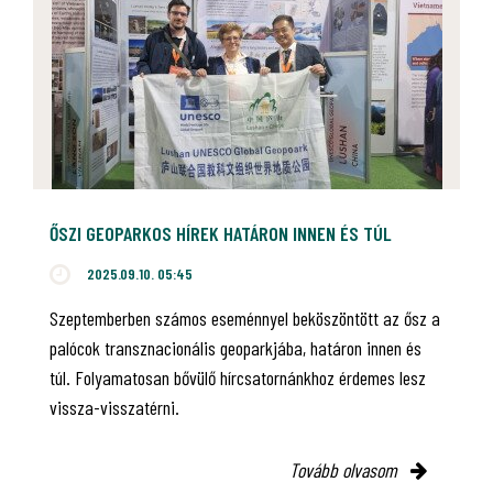
ŐSZI GEOPARKOS HÍREK HATÁRON INNEN ÉS TÚL
2025.09.10. 05:45
Szeptemberben számos eseménnyel beköszöntött az ősz a
palócok transznacionális geoparkjába, határon innen és
túl. Folyamatosan bővülő hírcsatornánkhoz érdemes lesz
vissza-visszatérni.
Tovább olvasom