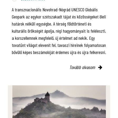
A transznacionális Novohrad-Nógrád UNESCO Globális
Geopark az egykor szétszakadt tájat és közösségeket öleli
határok nélküli egységbe. A térség földtörténeti és
kulturális örökségét ápolja, régi hagyományait is feléleszti,
a korszellemnek megfelelő, új értelmet ad nekik. Egy
tovatűnt világot elevenít fel, tavaszi híreinek folyamatosan
bővülő képes beszámolóját érdemes újra és újra felkeresni.
Tovább olvasom