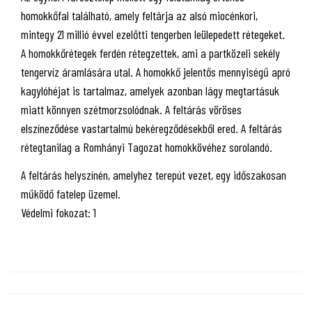
homokkőfal található, amely feltárja az alsó miocénkori,
mintegy 21 millió évvel ezelőtti tengerben leülepedett rétegeket.
A homokkőrétegek ferdén rétegzettek, ami a partközeli sekély
tengervíz áramlására utal. A homokkő jelentős mennyiségű apró
kagylóhéjat is tartalmaz, amelyek azonban lágy megtartásuk
miatt könnyen szétmorzsolódnak. A feltárás vöröses
elszíneződése vastartalmú bekéregződésekből ered. A feltárás
rétegtanilag a Romhányi Tagozat homokkövéhez sorolandó.
A feltárás helyszínén, amelyhez terepút vezet, egy időszakosan
működő fatelep üzemel.
Védelmi fokozat: 1