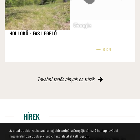
HOLLÓKŐ - FÁS LEGELŐ
0 CM
További tanösvények és túrák
HÍREK
Az oldal cookie-kat használ a legjobb szolgáltatás nyújtásához. A honlap további
használatához a cookie-k (sütik) használatát el kell fogadni.