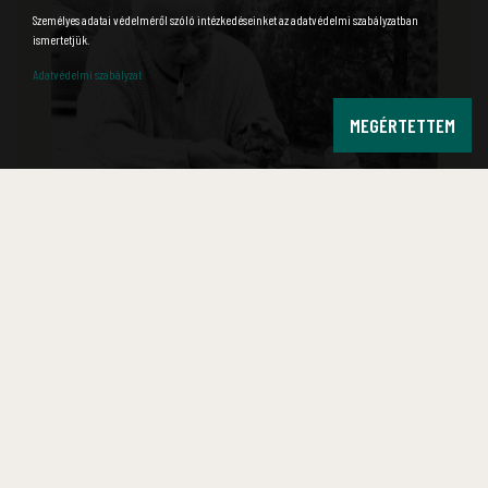
Személyes adatai védelméről szóló intézkedéseinket az adatvédelmi szabályzatban
ismertetjük.
Adatvédelmi szabályzat
MEGÉRTETTEM
IN MEMORIAM KORDOS LÁSZLÓ
2026.03.30. 13:35
2026. március 26-án hajnalban, életének 76. évében
elhunyt
dr. Kordos László
(1950–2026)
paleontológus
, az
Ipolytarnóci Ősmaradványok mentora, a transznacionális
Novohrad-Nógrád UNESCO Globális Geopark egyik alapító
támogatója. A Bükki Nemzeti Park Igazgatóság is mélyen
gyászolja a világhírű őslénytanász jobblétre szenderülését.