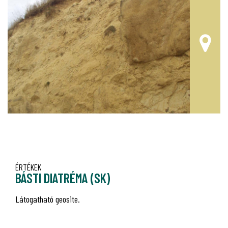
ÉKEK
ÉRTÉKEK
STI DIATRÉMA (SK)
TARI 
gatható geosite.
Nem láto