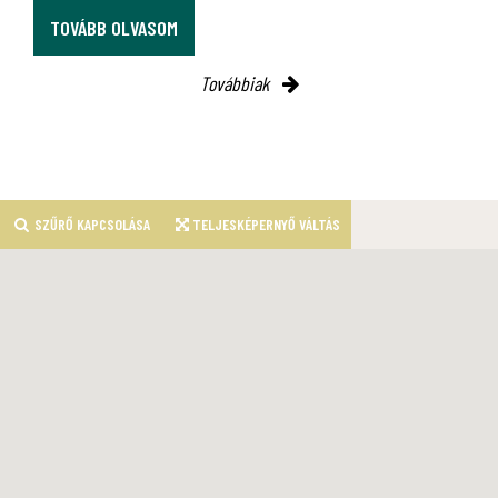
OVÁBB OLVASOM
TOVÁ
Továbbiak
SZŰRŐ KAPCSOLÁSA
TELJESKÉPERNYŐ VÁLTÁS