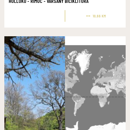
HOLLÓKŐ - RIMÓC - VARSÁNY BICIKLITÚRA
10,66 KM