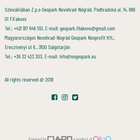
Szlovákiában Z.p.o Geopark Novohrad-Nógrád, Podhradská ul. 14, 986
01 Fiľakovo
Tel.: +421 917 646 551, E-mail: geopark.filakovo@gmail.com
Magyarországon Novohrad-Nógrád Geopark Nonprofit Kft.,
Eresztvényi út 6., 3100 Salgótarján
Tel.: +36 32 423 303, E-mail: info@nngeopark.eu
All rights reserved @ 2018
Powered by
a product of