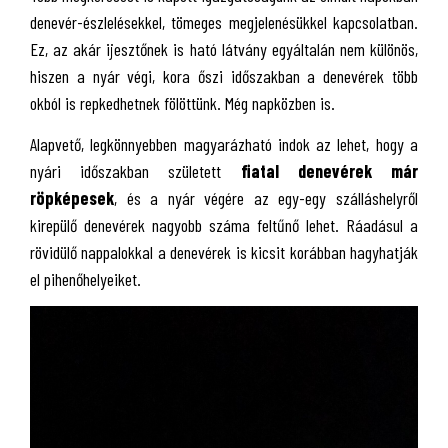
denevér-észlelésekkel, tömeges megjelenésükkel kapcsolatban.
Ez, az akár ijesztőnek is ható látvány egyáltalán nem különös,
hiszen a nyár végi, kora őszi időszakban a denevérek több
okból is repkedhetnek fölöttünk. Még napközben is.
Alapvető, legkönnyebben magyarázható indok az lehet, hogy a
nyári időszakban született
fiatal denevérek már
röpképesek
, és a nyár végére az egy-egy szálláshelyről
kirepülő denevérek nagyobb száma feltűnő lehet. Ráadásul a
rövidülő nappalokkal a denevérek is kicsit korábban hagyhatják
el pihenőhelyeiket.