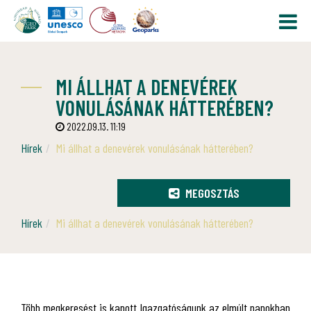
MI ÁLLHAT A DENEVÉREK
VONULÁSÁNAK HÁTTERÉBEN?
2022.09.13. 11:19
Hírek
Mi állhat a denevérek vonulásának hátterében?
MEGOSZTÁS
Hírek
Mi állhat a denevérek vonulásának hátterében?
Több megkeresést is kapott Igazgatóságunk az elmúlt napokban