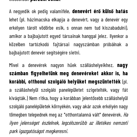
A negyedik ok pedig valamiféle,
denevért érő külső hatás
lehet (pl. házimacska elkapja a denevért, vagy a denevér egy
erkélyen tárolt vödörbe esik, s onnan nem tud kiszabadulni),
amikor a bajbajutott egyed társainak hanggal jelez. Ilyenkor a
közelben tartózkodó fajtársai nagyszámban próbálnak a
bajbajutott denevér segítségére sietni.
Mivel a denevérek nagyon hűek szálláshelyeikhez,
nagy
számban figyelhetünk meg denevéreket akkor is, ha
korábbi, otthonul szolgáló helyüket megszüntették
(pl.
a szálláshelyül szolgáló panelépületet szigetelték, vagy fát
kivágták.) Nem ritka, hogy a korábban jelentősebb szálláshelyül
szolgáló panelépületek környékén, vagy akár azok erkélyén nagy
tömegben telepednek meg az "otthontalanná vált" denevérek.
Ha
ilyen jelenséget észlelnek, legcélszerűbb az illetékes nemzeti
park igazgatóságot megkeresni.