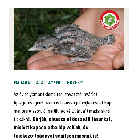
MADARAT TALÁLTAM! MIT TEGYEK?
Az év folyamán (kiemelten: tavasztól nyárig)
Igazgatóságunk számos lakossági megkeresést kap
mentésre szoruló (sérültnek vélt, „árva”) madarakról,
fiókákról.
Kérjük, olvassa el összeállításunkat,
mielőtt kapcsolatba lép velünk, és
tájékozottságával segítsen másnak is!