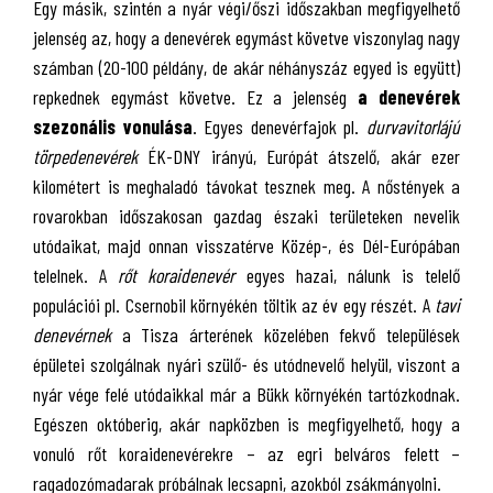
Egy másik, szintén a nyár végi/őszi időszakban megfigyelhető
jelenség az, hogy a denevérek egymást követve viszonylag nagy
számban (20-100 példány, de akár néhányszáz egyed is együtt)
repkednek egymást követve. Ez a jelenség
a denevérek
szezonális vonulása
. Egyes denevérfajok pl.
durvavitorlájú
törpedenevérek
ÉK-DNY irányú, Európát átszelő, akár ezer
kilométert is meghaladó távokat tesznek meg. A nőstények a
rovarokban időszakosan gazdag északi területeken nevelik
utódaikat, majd onnan visszatérve Közép-, és Dél-Európában
telelnek. A
rőt koraidenevér
egyes hazai, nálunk is telelő
populációi pl. Csernobil környékén töltik az év egy részét. A
tavi
denevérnek
a Tisza árterének közelében fekvő települések
épületei szolgálnak nyári szülő- és utódnevelő helyül, viszont a
nyár vége felé utódaikkal már a Bükk környékén tartózkodnak.
Egészen októberig, akár napközben is megfigyelhető, hogy a
vonuló rőt koraidenevérekre – az egri belváros felett –
ragadozómadarak próbálnak lecsapni, azokból zsákmányolni.