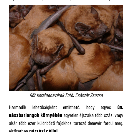
Rőt koraidenevérek Fotó: Császár Zsuzsa
Harmadik lehetőségként említhető, hogy egyes
ún.
nászbarlangok környékén
egyetlen éjszaka több száz, vagy
akár több ezer különböző fajokhoz tartozó denevér fordul meg,
elsősorban
párzási céllal
.