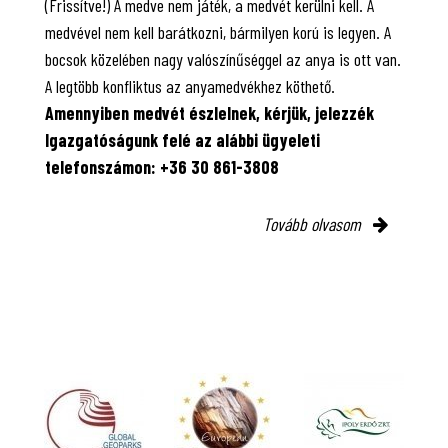
(Frissítve!) A medve nem játék, a medvét kerülni kell. A
medvével nem kell barátkozni, bármilyen korú is legyen. A
bocsok közelében nagy valószínűséggel az anya is ott van.
A legtöbb konfliktus az anyamedvékhez köthető.
Amennyiben medvét észlelnek, kérjük, jelezzék
Igazgatóságunk felé az alábbi ügyeleti
telefonszámon: +36 30 861-3808
Tovább olvasom