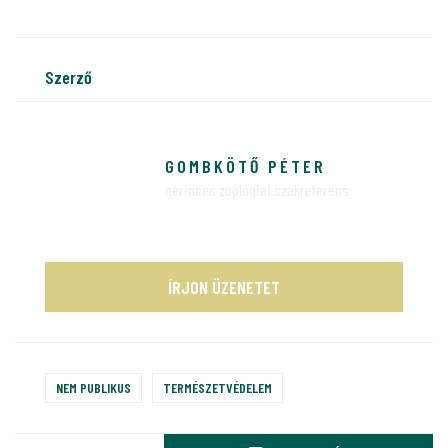
szerző
GOMBKÖTŐ PÉTER
gerinces zoológiai szakreferens
ÍRJON ÜZENETET
NEM PUBLIKUS
TERMÉSZETVÉDELEM