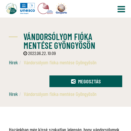
VÁNDORSÓLYOM FIÓKA
MENTÉSE GYÖNGYÖSÖN
2022.06.22. 10:09
Hírek
Vándorsólyom fióka mentése Gyöngyösön
MEGOSZTÁS
Hírek
Vándorsólyom fióka mentése Gyöngyösön
Hazánkban még kissé szokatlan jelenség, hogy vándorsólymok