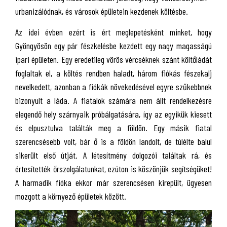
urbanizálódnak, és városok épületein kezdenek költésbe.
Az idei évben ezért is ért meglepetésként minket, hogy
Gyöngyösön egy pár fészkelésbe kezdett egy nagy magasságú
ipari épületen. Egy eredetileg vörös vércséknek szánt költőládát
foglaltak el, a költés rendben haladt, három fiókás fészekalj
nevelkedett, azonban a fiókák növekedésével egyre szűkebbnek
bizonyult a láda. A fiatalok számára nem állt rendelkezésre
elegendő hely szárnyaik próbálgatására, így az egyikük kiesett
és elpusztulva találták meg a földön. Egy másik fiatal
szerencsésebb volt, bár ő is a földön landolt, de túlélte balul
sikerült első útját. A létesítmény dolgozói találtak rá, és
értesítették őrszolgálatunkat, ezúton is köszönjük segítségüket!
A harmadik fióka ekkor már szerencsésen kirepült, ügyesen
mozgott a környező épületek között.