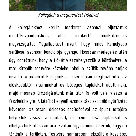
Kollégánk a megmentett fiókával
A kollégáinkhoz került madarat azonnal eljuttattuk
mentőközpontunkban, ahol szakértő munkatársunk
megvizsgálta. Megállapítást nyert, hogy nincs komolyabb
sérülése, azonban kondíciója gyenge. Hosszas mérlegelés után
úgy döntöttünk, hogy a fiókát visszahelyezzük a költőhelyre, a
már kirepült testvére közelébe, ahol a szülők tovább tudják
nevelni. A madarat kollégánk a bekerüléskor megtisztította az
élősködőktől, vitaminokat és bőséges táplálékot adott neki,
majd másnap őrszolgálatunk már úton is volt vele vissza a
fészkelőhelyre. A későbbi egyedi azonosítást szolgáló gyűrűzést
követően, az ottani dolgozók segítségével az épület tetejére
helyeztük vissza a madarat, és némi plusz táplálékot is
elhelyeztünk ott számára. Ezután figyelemmel kísértük, hogy mi
történik a területen. Testvére hamarosan felszállt a közelébe,