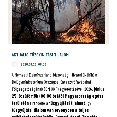
AKTUÁLIS TŰZGYÚJTÁSI TILALOM
2026.06.25. 08:00
A Nemzeti Élelmiszerlánc-biztonsági Hivatal (Nébih) a
Belügyminisztérium Országos Katasztrófavédelmi
Főigazgatóságának (BM OKF) egyetértésével, 2026.
június
25. (csütörtök) 00:00 órától Magyarország egész
területén
elrendelte a
tűzgyújtási tilalmat
, így
tűzgyújtási tilalom van érvényben
a teljes