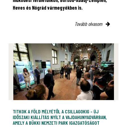
működési területünkön, Borsod-Abaúj-Zemplén,
Heves és Nógrád vármegyékben is.
Tovább olvasom
TITKOK A FÖLD MÉLYÉTŐL A CSILLAGOKIG - ÚJ
IDŐSZAKI KIÁLLÍTÁS NYÍLT A VAJDAHUNYADVÁRBAN,
AMELY A BÜKKI NEMZETI PARK IGAZGATÓSÁGOT