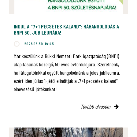
INDUL A "7+1 PECSÉTES KALAND": RÁHANGOLÓDÁS A
BNPI 50. JUBILEUMÁRA!
2026.06.30. 14:45
Már készülünk a Bükki Nemzeti Park Igazgatóság (BNPI)
alapításának közelgő, 50 éves évfordulójára. Szeretnénk,
ha látogatóinkkal együtt hangolódnánk a jeles jubileumra,
ezért idén július 1-jétől elindítjuk a „7+1 pecsétes kaland”
elnevezésű játékunkat!
Tovább olvasom