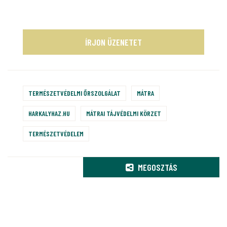
ÍRJON ÜZENETET
TERMÉSZETVÉDELMI ŐRSZOLGÁLAT
MÁTRA
HARKALYHAZ.HU
MÁTRAI TÁJVÉDELMI KÖRZET
TERMÉSZETVÉDELEM
MEGOSZTÁS