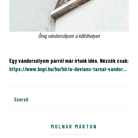
Öreg vándorsólyom a költőhelyen
Egy vándorsólyom párról már írtunk idén. Nézzék csak:
https://www.bnpi.hu/hu/hir/a-devians-tarnai-vandor...
szerző
MOLNÁR MÁRTON
természetvédelmi őr