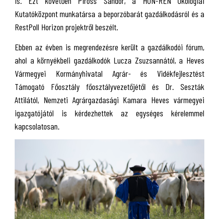
is. Ezt követően Piross Sándor, a HUN-REN Ökológiai
Kutatóközpont munkatársa a beporzóbarát gazdálkodásról és a
RestPoll Horizon projektről beszélt.
Ebben az évben is megrendezésre került a gazdálkodói fórum,
ahol a környékbeli gazdálkodók Lucza Zsuzsannától, a Heves
Vármegyei Kormányhivatal Agrár- és Vidékfejlesztést
Támogató Főosztály főosztályvezetőjétől és Dr. Seszták
Attilától, Nemzeti Agrárgazdasági Kamara Heves vármegyei
igazgatójától is kérdezhettek az egységes kérelemmel
kapcsolatosan.