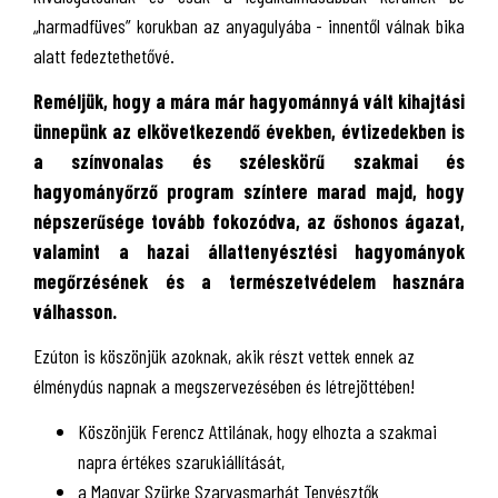
„harmadfüves” korukban az anyagulyába - innentől válnak bika
alatt fedeztethetővé.
Reméljük, hogy a mára már hagyománnyá vált kihajtási
ünnepünk az elkövetkezendő években, évtizedekben is
a színvonalas és széleskörű szakmai és
hagyományőrző program színtere marad majd, hogy
népszerűsége tovább fokozódva, az őshonos ágazat,
valamint a hazai állattenyésztési hagyományok
megőrzésének és a természetvédelem hasznára
válhasson.
Ezúton is köszönjük azoknak, akik részt vettek ennek az
élménydús napnak a megszervezésében és létrejöttében!
Köszönjük Ferencz Attilának, hogy elhozta a szakmai
napra értékes szarukiállítását,
a Magyar Szürke Szarvasmarhát Tenyésztők