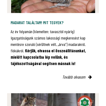
MADARAT TALÁLTAM! MIT TEGYEK?
Az év folyamán (kiemelten: tavasztól nyárig)
Igazgatóságunk számos lakossági megkeresést kap
mentésre szoruló (sérültnek vélt, „árva”) madarakról,
fiókákról.
Kérjük, olvassa el összeállításunkat,
mielőtt kapcsolatba lép velünk, és
tájékozottságával segítsen másnak is!
Tovább olvasom