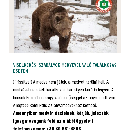
VISELKEDÉSI SZABÁLYOK MEDVÉVEL VALÓ TALÁLKOZÁS
ESETÉN
(Frissítve!) A medve nem játék, a medvét kerülni kell. A
medvével nem kell barátkozni, bármilyen korú is legyen. A
bocsok közelében nagy valószínűséggel az anya is ott van.
A legtöbb konfliktus az anyamedvékhez köthető.
Amennyiben medvét észlelnek, kérjük, jelezzék
Igazgatóságunk felé az alábbi ügyeleti
telefonszámon: +36 30 861-3808