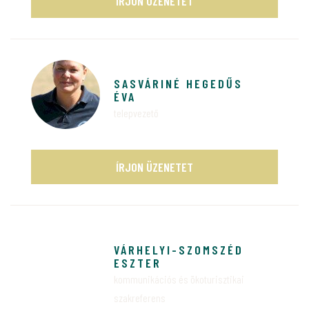
ÍRJON ÜZENETET
SASVÁRINÉ HEGEDŰS
ÉVA
telepvezető
ÍRJON ÜZENETET
VÁRHELYI-SZOMSZÉD
ESZTER
kommunikációs és ökoturisztikai
szakreferens