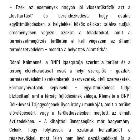
– Ezek az események nagyon jól visszatükrözik azt a
„testtartást” és berendezkedést, hogy csakis
együttműködésben, a helyiekkel közös célokat találva tudjuk
eredményesen végezni azokat a feladatokat, amit a
természetmegőrzés területén el kell végezzen az állami
természetvédelem – mondta a helyettes államtitkár.
Rónai Kálmánné, a BNPI igazgatója szerint a terület és a
térség előrehaladását csak a helyi szereplők – gazdák,
természetvédelmi szakemberek, szervezetek, civil szervezetek,
kormányhivatalok képviselői – együttműködése tudja
biztosítani, ami a térség fejlődésének záloga. Kiemelte a BNPI
Dél-Hevesi Tájegységének ilyen irányú munkáját, amit a terület
előrelépéséért, vagy a területkezelésben megtett az elmúlt
évtizedekben. – A kihajtási ünnepségünk már hagyomány.
Célunk, hogy folytassuk a szakmai konzultációt a
résztvevőkkel, most jelen nem lévő gazdálkodókkal is a