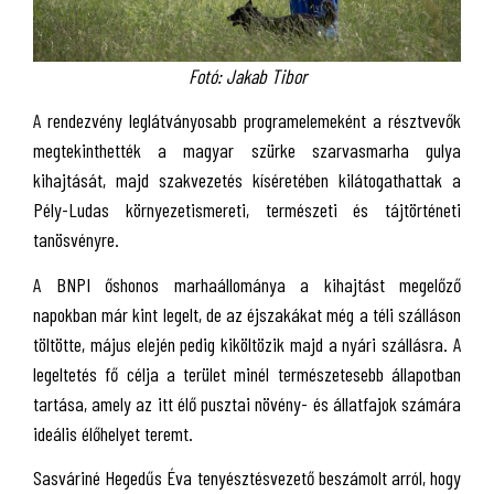
Fotó: Jakab Tibor
A rendezvény leglátványosabb programelemeként a résztvevők
megtekinthették a magyar szürke szarvasmarha gulya
kihajtását, majd szakvezetés kíséretében kilátogathattak a
Pély-Ludas környezetismereti, természeti és tájtörténeti
tanösvényre.
A BNPI őshonos marhaállománya a kihajtást megelőző
napokban már kint legelt, de az éjszakákat még a téli szálláson
töltötte, május elején pedig kiköltözik majd a nyári szállásra. A
legeltetés fő célja a terület minél természetesebb állapotban
tartása, amely az itt élő pusztai növény- és állatfajok számára
ideális élőhelyet teremt.
Sasváriné Hegedűs Éva tenyésztésvezető beszámolt arról, hogy