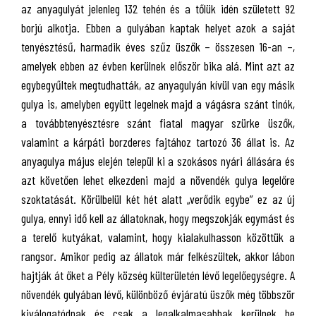
az anyagulyát jelenleg 132 tehén és a tőlük idén született 92
borjú alkotja. Ebben a gulyában kaptak helyet azok a saját
tenyésztésű, harmadik éves szűz üszők – összesen 16-an –,
amelyek ebben az évben kerülnek először bika alá. Mint azt az
egybegyűltek megtudhatták, az anyagulyán kívül van egy másik
gulya is, amelyben együtt legelnek majd a vágásra szánt tinók,
a továbbtenyésztésre szánt fiatal magyar szürke üszők,
valamint a kárpáti borzderes fajtához tartozó 36 állat is. Az
anyagulya május elején települ ki a szokásos nyári állására és
azt követően lehet elkezdeni majd a növendék gulya legelőre
szoktatását. Körülbelül két hét alatt „verődik egybe” ez az új
gulya, ennyi idő kell az állatoknak, hogy megszokják egymást és
a terelő kutyákat, valamint, hogy kialakulhasson közöttük a
rangsor. Amikor pedig az állatok már felkészültek, akkor lábon
hajtják át őket a Pély község külterületén lévő legelőegységre. A
növendék gulyában lévő, különböző évjáratú üszők még többször
kiválogatódnak és csak a legalkalmasabbak kerülnek be