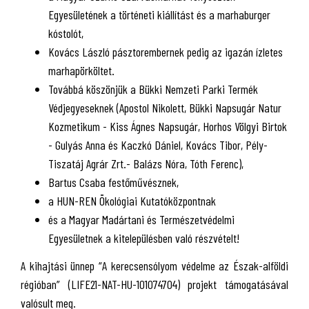
Egyesületének a történeti kiállítást és a marhaburger
kóstolót,
Kovács László pásztorembernek pedig az igazán ízletes
marhapörköltet.
Továbbá köszönjük a Bükki Nemzeti Parki Termék
Védjegyeseknek (Apostol Nikolett, Bükki Napsugár Natur
Kozmetikum - Kiss Ágnes Napsugár, Horhos Völgyi Birtok
- Gulyás Anna és Kaczkó Dániel, Kovács Tibor, Pély-
Tiszatáj Agrár Zrt.- Balázs Nóra, Tóth Ferenc),
Bartus Csaba festőművésznek,
a HUN-REN Ökológiai Kutatóközpontnak
és a Magyar Madártani és Természetvédelmi
Egyesületnek a kitelepülésben való részvételt!
A kihajtási ünnep “A kerecsensólyom védelme az Észak-alföldi
régióban” (LIFE21-NAT-HU-101074704) projekt támogatásával
valósult meg.