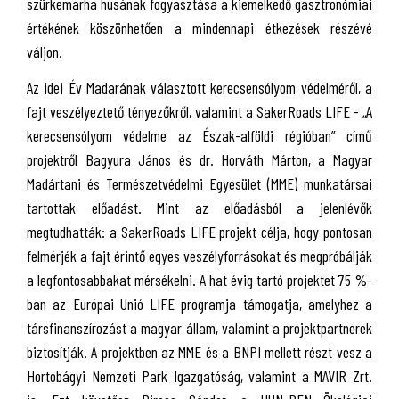
szürkemarha húsának fogyasztása a kiemelkedő gasztronómiai
értékének köszönhetően a mindennapi étkezések részévé
váljon.
Az idei Év Madarának választott kerecsensólyom védelméről, a
fajt veszélyeztető tényezőkről, valamint a SakerRoads LIFE - „A
kerecsensólyom védelme az Észak-alföldi régióban” című
projektről Bagyura János és dr. Horváth Márton, a Magyar
Madártani és Természetvédelmi Egyesület (MME) munkatársai
tartottak előadást. Mint az előadásból a jelenlévők
megtudhatták: a SakerRoads LIFE projekt célja, hogy pontosan
felmérjék a fajt érintő egyes veszélyforrásokat és megpróbálják
a legfontosabbakat mérsékelni. A hat évig tartó projektet 75 %-
ban az Európai Unió LIFE programja támogatja, amelyhez a
társfinanszírozást a magyar állam, valamint a projektpartnerek
biztosítják. A projektben az MME és a BNPI mellett részt vesz a
Hortobágyi Nemzeti Park Igazgatóság, valamint a MAVIR Zrt.