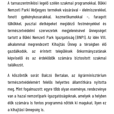
A tarnaszentmiklósi legelő szélén szakmai programokkal, Bükki
Nemzeti Parki Védjegyes termékek vásárával – élelmiszerekkel,
fonott gyékénykosarakkal, kozmetikumokkal –, faragott
tülkökkel, pusztai életképeket megidéző festményekkel és
természetvédelmi szervezetek megjelenésével ünnepséget
tartott a Bükki Nemzeti Park Igazgatóság (BNPI). Az idén VIII.
alkalommal megrendezett Kihajtás Ünnep a térségben élő
gazdálkodók, az érintett települések önkormányzatának
képviselői és az érdeklődők számára biztosított szakmai
találkozót.
A köszöntők sorát Balczó Bertalan, az Agrárminisztérium
természetvédelemért felelős helyettes államtitkára nyitotta
meg. Mint fogalmazott: egyre több olyan eseménye, rendezvénye
van a hazai nemzetipark-igazgatóságoknak, amelyek a helyben
élők számára is fontos programmá nőtték ki magukat, ilyen ez
a kihajtási ünnepség is.