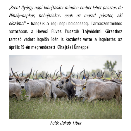
„Szent György napi kihajtáskor minden ember lehet pásztor, de
Mihály-napkor, behajtáskor, csak az marad pásztor, aki
elszámol”
– hangzik a régi népi bölcsesség. Tarnaszentmiklós
határában, a Hevesi Füves Puszták Tájvédelmi Körzethez
tartozó védett legelőn idén is kezdetét vette a legeltetés az
április 19-én megrendezett Kihajtási Ünneppel.
Fotó: Jakab Tibor