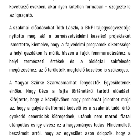
következő években, akár ilyen kötetlen formában – szögezte le
az igazgató.
A szakmai előadásokat Tóth László, a BNPI tájegységvezetője
nyitotta meg, aki a természetvédelmi kezelési projekteket
ismertette, kiemelve, hogy a fajvédelmi programok sikeressége
a helyi gazdákon is múlik, hiszen a fajok fennmaradásához, a
helyi természeti értékek és a biológiai sokféleség
megőrzéséhez, az ő területeik megfelelő kezelése is szükséges.
A Magyar Szürke Szarvasmarhát Tenyésztők Egyesületének
elnöke, Nagy Géza a fajta történetéről tartott előadást.
Kifejtette, hogy a közeljövőben nagy problémát jelenthet majd
az, hogy a gulyás életformát kedvelő és a szakmát tudó, értő,
gyakorló generációk kiöregednek, utánuk nem marad fiatal
utánpótlás és így elvész ez a hagyományos tudás. Mindemellett
beszámolt arról, hogy az egyesület azon dolgozik, hogy a