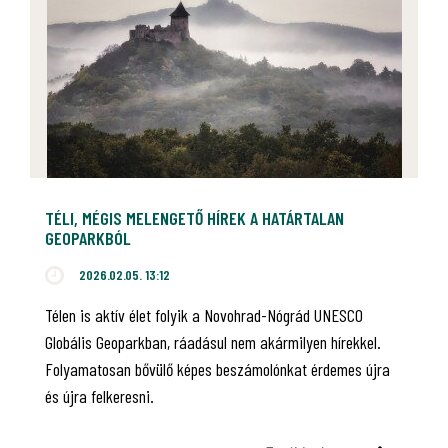
TÉLI, MÉGIS MELENGETŐ HÍREK A HATÁRTALAN
GEOPARKBÓL
2026.02.05. 13:12
Télen is aktív élet folyik a Novohrad-Nógrád UNESCO
Globális Geoparkban, ráadásul nem akármilyen hírekkel.
Folyamatosan bővülő képes beszámolónkat érdemes újra
és újra felkeresni.