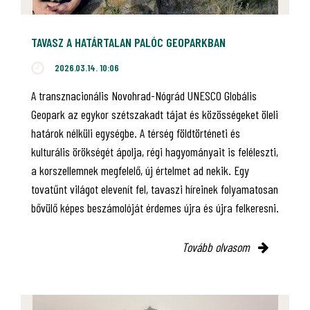
TAVASZ A HATÁRTALAN PALÓC GEOPARKBAN
2026.03.14. 10:06
A transznacionális Novohrad-Nógrád UNESCO Globális
Geopark az egykor szétszakadt tájat és közösségeket öleli
határok nélküli egységbe. A térség földtörténeti és
kulturális örökségét ápolja, régi hagyományait is feléleszti,
a korszellemnek megfelelő, új értelmet ad nekik. Egy
tovatűnt világot elevenít fel, tavaszi híreinek folyamatosan
bővülő képes beszámolóját érdemes újra és újra felkeresni.
Tovább olvasom