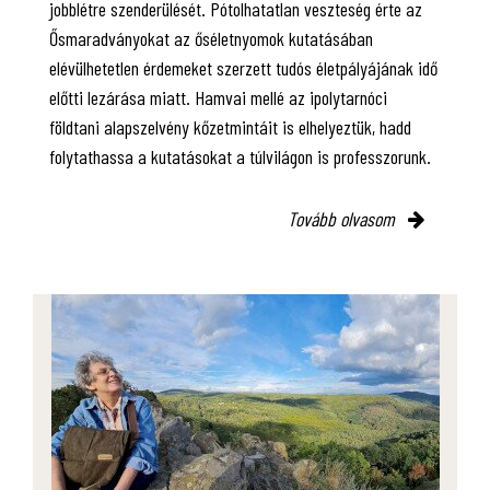
jobblétre szenderülését. Pótolhatatlan veszteség érte az
Ősmaradványokat az őséletnyomok kutatásában
elévülhetetlen érdemeket szerzett tudós életpályájának idő
előtti lezárása miatt. Hamvai mellé az ipolytarnóci
földtani alapszelvény kőzetmintáit is elhelyeztük, hadd
folytathassa a kutatásokat a túlvilágon is professzorunk.
Tovább olvasom