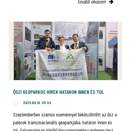
Tovább olvasom
ŐSZI GEOPARKOS HÍREK HATÁRON INNEN ÉS TÚL
2025.09.10. 05:45
Szeptemberben számos eseménnyel beköszöntött az ősz a
palócok transznacionális geoparkjába, határon innen és
túl. Folyamatosan bővülő hírcsatornánkhoz érdemes lesz