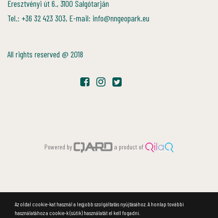
Eresztvényi út 6., 3100 Salgótarján
Tel.: +36 32 423 303, E-mail: info@nngeopark.eu
All rights reserved @ 2018
Powered by
a product of
Az oldal cookie-kat használ a legjobb szolgáltatás nyújtásához. A honlap további
használatához a cookie-k (sütik) használatát el kell fogadni.