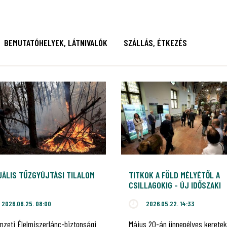
BEMUTATÓHELYEK, LÁTNIVALÓK
SZÁLLÁS, ÉTKEZÉS
UÁLIS TŰZGYÚJTÁSI TILALOM
TITKOK A FÖLD MÉLYÉTŐL A
CSILLAGOKIG - ÚJ IDŐSZAKI
KIÁLLÍTÁS NYÍLT A
2026.06.25. 08:00
2026.05.22. 14:33
VAJDAHUNYADVÁRBAN, AMELY
BÜKKI NEMZETI PARK
mzeti Élelmiszerlánc-biztonsági
Május 20-án ünnepélyes keretek
IGAZGATÓSÁGOT MUTATJA BE