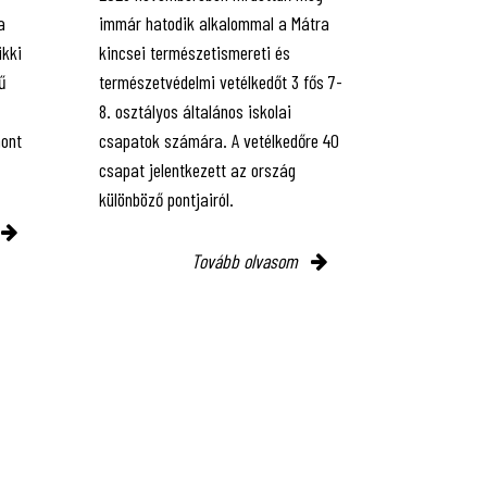
a
immár hatodik alkalommal a Mátra
ükki
kincsei természetismereti és
ű
természetvédelmi vetélkedőt 3 fős 7-
8. osztályos általános iskolai
ont
csapatok számára. A vetélkedőre 40
csapat jelentkezett az ország
különböző pontjairól.
Tovább olvasom