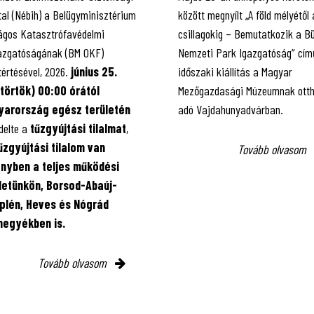
tal (Nébih) a Belügyminisztérium
között megnyílt „A föld mélyétől 
ágos Katasztrófavédelmi
csillagokig – Bemutatkozik a B
azgatóságának (BM OKF)
Nemzeti Park Igazgatóság” cím
tértésével, 2026.
június 25.
időszaki kiállítás a Magyar
törtök) 00:00 órától
Mezőgazdasági Múzeumnak otth
arország egész területén
adó Vajdahunyadvárban.
delte a
tűzgyújtási tilalmat
,
űzgyújtási tilalom van
Tovább olvasom
ényben
a teljes működési
letünkön, Borsod-Abaúj-
lén, Heves és Nógrád
egyékben is.
Tovább olvasom