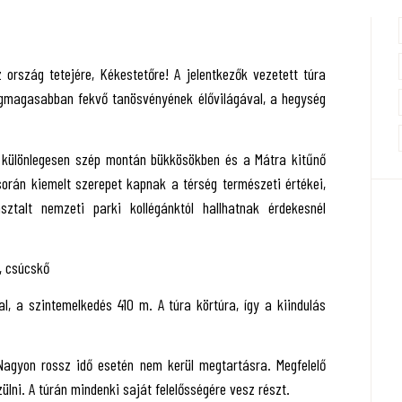
 ország tetejére, Kékestetőre! A jelentkezők vezetett túra
egmagasabban fekvő tanösvényének élővilágával, a hegység
ő, különlegesen szép montán bükkösökben és a Mátra kitűnő
orán kiemelt szerepet kapnak a térség természeti értékei,
ztalt nemzeti parki kollégánktól hallhatnak érdekesnél
, csúcskő
l, a szintemelkedés 410 m. A túra körtúra, így a kiindulás
Nagyon rossz idő esetén nem kerül megtartásra. Megfelelő
ülni. A túrán mindenki saját felelősségére vesz részt.