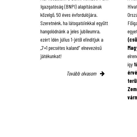
Igazgatóság (BNPI) alapításának
Hiva
közelgő, 50 éves évfordulójára.
Orsz
Szeretnénk, ha látogatóinkkal együtt
Főig
hangolódnánk a jeles jubileumra,
egye
ezért idén július 1-jétől elindítjuk a
(csü
„7+1 pecsétes kaland” elnevezésű
Magy
játékunkat!
elren
így
t
érv
Tovább olvasom
terü
Zemp
várm