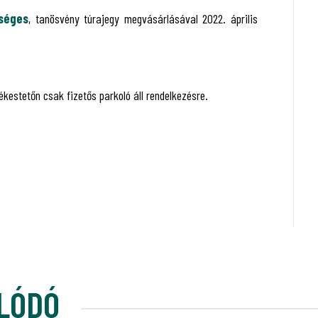
tséges
, tanösvény túrajegy megvásárlásával 2022. április
kestetőn csak fizetős parkoló áll rendelkezésre.
LÓDÓ