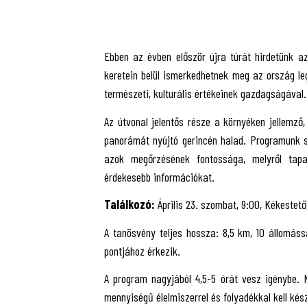
Ebben az évben először újra túrát hirdetünk az
keretein belül ismerkedhetnek meg az ország l
természeti, kulturális értékeinek gazdagságával.
Az útvonal jelentős része a környéken jellemz
panorámát nyújtó gerincén halad. Programunk s
azok megőrzésének fontossága, melyről tapas
érdekesebb információkat.
Találkozó:
Április 23. szombat, 9:00, Kékestető
A tanösvény teljes hossza: 8,5 km, 10 állomássa
pontjához érkezik.
A program nagyjából 4,5-5 órát vesz igénybe. 
mennyiségű élelmiszerrel és folyadékkal kell kész