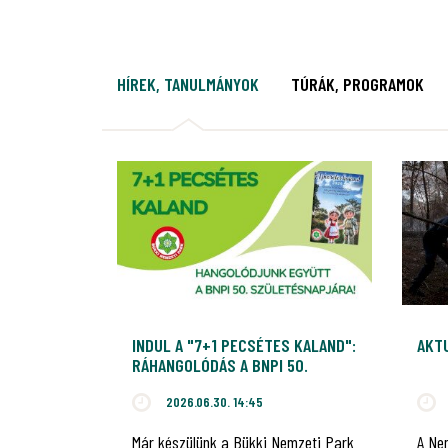
HÍREK, TANULMÁNYOK
TÚRÁK, PROGRAMOK
INDUL A "7+1 PECSÉTES KALAND":
AKT
RÁHANGOLÓDÁS A BNPI 50.
JUBILEUMÁRA!
2026.06.30. 14:45
Már készülünk a Bükki Nemzeti Park
A Ne