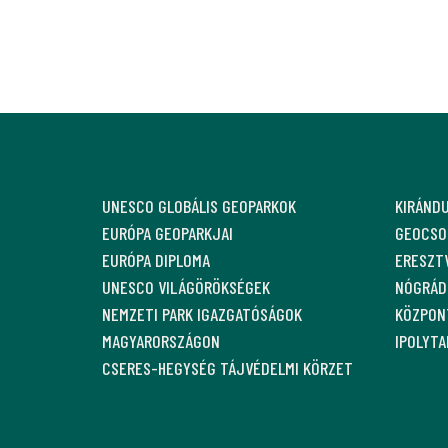
UNESCO GLOBÁLIS GEOPARKOK
KIRÁND
EURÓPA GEOPARKJAI
GEOCSO
EURÓPA DIPLOMA
ERESZT
UNESCO VILÁGÖRÖKSÉGEK
NÓGRÁDI
NEMZETI PARK IGAZGATÓSÁGOK
KÖZPON
MAGYARORSZÁGON
IPOLYT
CSERES-HEGYSÉG TÁJVÉDELMI KÖRZET