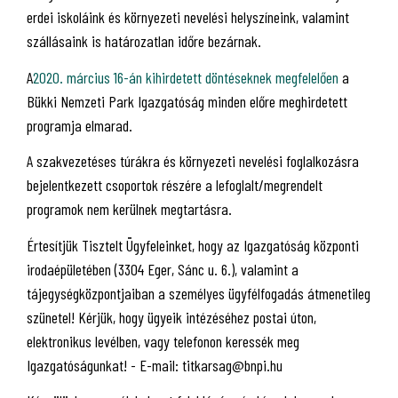
erdei iskoláink és környezeti nevelési helyszíneink, valamint
szállásaink is határozatlan időre bezárnak.
A
2020. március 16-án kihirdetett döntéseknek megfelelően
a
Bükki Nemzeti Park Igazgatóság minden előre meghirdetett
programja elmarad.
A szakvezetéses túrákra és környezeti nevelési foglalkozásra
bejelentkezett csoportok részére a lefoglalt/megrendelt
programok nem kerülnek megtartásra.
Értesítjük Tisztelt Ügyfeleinket, hogy az Igazgatóság központi
irodaépületében (3304 Eger, Sánc u. 6.), valamint a
tájegységközpontjaiban a személyes ügyfélfogadás átmenetileg
szünetel! Kérjük, hogy ügyeik intézéséhez postai úton,
elektronikus levélben, vagy telefonon keressék meg
Igazgatóságunkat! - E-mail: titkarsag@bnpi.hu