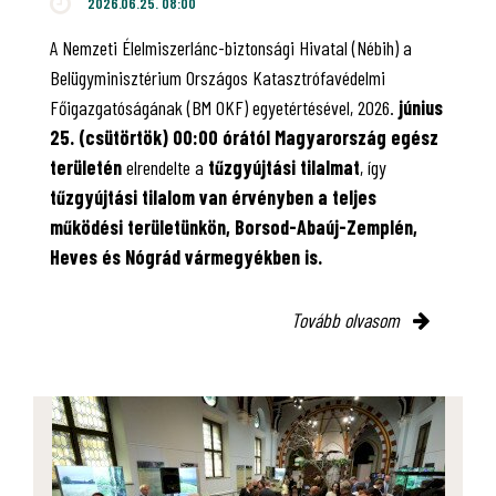
2026.06.25. 08:00
A Nemzeti Élelmiszerlánc-biztonsági Hivatal (Nébih) a
Belügyminisztérium Országos Katasztrófavédelmi
Főigazgatóságának (BM OKF) egyetértésével, 2026.
június
25. (csütörtök) 00:00 órától Magyarország egész
területén
elrendelte a
tűzgyújtási tilalmat
, így
tűzgyújtási tilalom van érvényben
a teljes
működési területünkön, Borsod-Abaúj-Zemplén,
Heves és Nógrád vármegyékben is.
Tovább olvasom