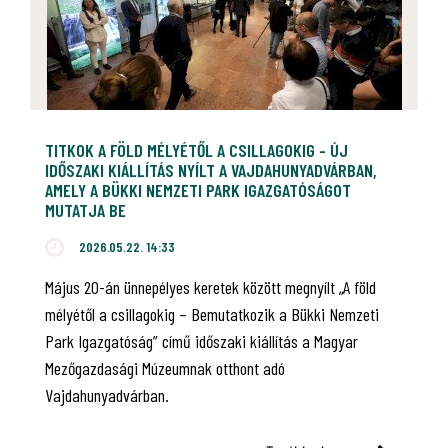
TITKOK A FÖLD MÉLYÉTŐL A CSILLAGOKIG - ÚJ
IDŐSZAKI KIÁLLÍTÁS NYÍLT A VAJDAHUNYADVÁRBAN,
AMELY A BÜKKI NEMZETI PARK IGAZGATÓSÁGOT
MUTATJA BE
2026.05.22. 14:33
Május 20-án ünnepélyes keretek között megnyílt „A föld
mélyétől a csillagokig – Bemutatkozik a Bükki Nemzeti
Park Igazgatóság” című időszaki kiállítás a Magyar
Mezőgazdasági Múzeumnak otthont adó
Vajdahunyadvárban.