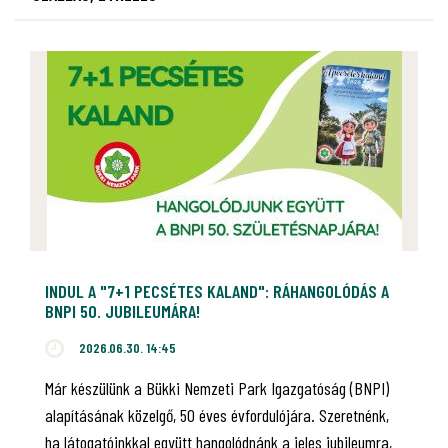
INDUL A "7+1 PECSÉTES KALAND": RÁHANGOLÓDÁS A
BNPI 50. JUBILEUMÁRA!
2026.06.30. 14:45
Már készülünk a Bükki Nemzeti Park Igazgatóság (BNPI)
alapításának közelgő, 50 éves évfordulójára. Szeretnénk,
ha látogatóinkkal együtt hangolódnánk a jeles jubileumra,