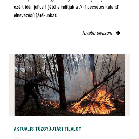
ezért idén július 1-jétől elindítjuk a „7+1 pecsétes kaland”
elnevezésű játékunkat!
Tovább olvasom
AKTUÁLIS TŰZGYÚJTÁSI TILALOM