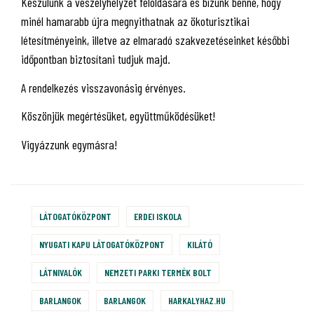
Készülünk a veszélyhelyzet feloldására és bízunk benne, hogy
minél hamarabb újra megnyithatnak az ökoturisztikai
létesítményeink, illetve az elmaradó szakvezetéseinket későbbi
időpontban biztosítani tudjuk majd.
A rendelkezés visszavonásig érvényes.
Köszönjük megértésüket, együttműködésüket!
Vigyázzunk egymásra!
LÁTOGATÓKÖZPONT
ERDEI ISKOLA
NYUGATI KAPU LÁTOGATÓKÖZPONT​
KILÁTÓ
LÁTNIVALÓK
NEMZETI PARKI TERMÉK BOLT
BARLANGOK
BARLANGOK
HARKALYHAZ.HU