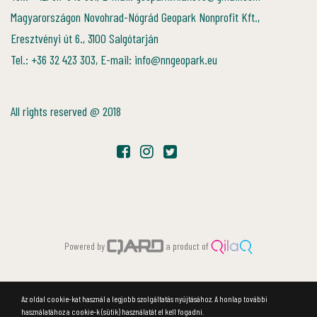
Magyarországon Novohrad-Nógrád Geopark Nonprofit Kft.,
Eresztvényi út 6., 3100 Salgótarján
Tel.: +36 32 423 303, E-mail: info@nngeopark.eu
All rights reserved @ 2018
Powered by
a product of
Az oldal cookie-kat használ a legjobb szolgáltatás nyújtásához. A honlap további
használatához a cookie-k (sütik) használatát el kell fogadni.