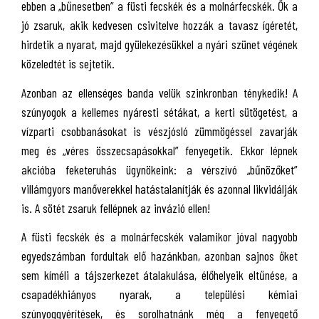
ebben a „bűnesetben” a füsti fecskék és a molnárfecskék. Ők a
jó zsaruk, akik kedvesen csivitelve hozzák a tavasz ígéretét,
hirdetik a nyarat, majd gyülekezésükkel a nyári szünet végének
közeledtét is sejtetik.
Azonban az ellenséges banda velük szinkronban ténykedik! A
szúnyogok a kellemes nyáresti sétákat, a kerti sütögetést, a
vízparti csobbanásokat is vészjósló zümmögéssel zavarják
meg és „véres összecsapásokkal” fenyegetik. Ekkor lépnek
akcióba feketeruhás ügynökeink: a vérszívó „bűnözőket”
villámgyors manőverekkel hatástalanítják és azonnal likvidálják
is. A sötét zsaruk fellépnek az invázió ellen!
A füsti fecskék és a molnárfecskék valamikor jóval nagyobb
egyedszámban fordultak elő hazánkban, azonban sajnos őket
sem kíméli a tájszerkezet átalakulása, élőhelyeik eltűnése, a
csapadékhiányos nyarak, a települési kémiai
szúnyoggyérítések, és sorolhatnánk még a fenyegető