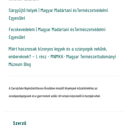
Sárgyűjtő helyek | Magyar Madártani ésTermészetvédelmi
Egyesület
Fecskevédelem | Magyar Madártani ésTermészetvédelmi
Egyesület
Miért hasznosak bizonyos legyek és a szúnyogok nekünk,
embereknek? – I. rész - MNMKK- Magyar Természettudományi
Múzeum Blog
A Cserépfalui Napköziotthonos Óvodában készült fényképek közzétételéhez az
óvodapedagógusok és a gyermekek szülei, törvényes képviselői is hozzájárultak.
szerző