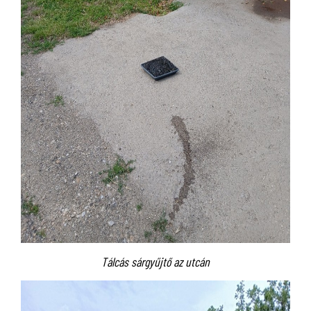
Tálcás sárgyűjtő az utcán