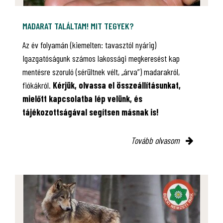
MADARAT TALÁLTAM! MIT TEGYEK?
Az év folyamán (kiemelten: tavasztól nyárig)
Igazgatóságunk számos lakossági megkeresést kap
mentésre szoruló (sérültnek vélt, „árva”) madarakról,
fiókákról.
Kérjük, olvassa el összeállításunkat,
mielőtt kapcsolatba lép velünk, és
tájékozottságával segítsen másnak is!
Tovább olvasom