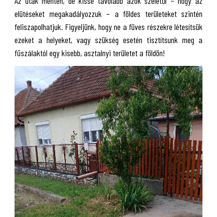
Az utak mentén, de kissé távolabb azok szélétől – hogy az
elütéseket megakadályozzuk – a földes területeket szintén
feliszapolhatjuk. Figyeljünk, hogy ne a füves részekre létesítsük
ezeket a helyeket, vagy szükség esetén tisztítsunk meg a
fűszálaktól egy kisebb, asztalnyi területet a földön!