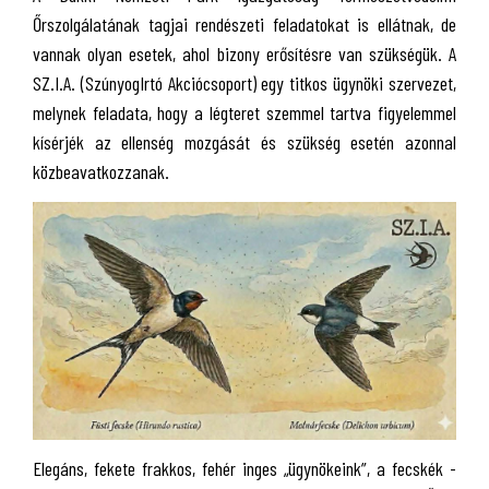
Őrszolgálatának tagjai rendészeti feladatokat is ellátnak, de
vannak olyan esetek, ahol bizony erősítésre van szükségük. A
SZ.I.A. (SzúnyogIrtó Akciócsoport) egy titkos ügynöki szervezet,
melynek feladata, hogy a légteret szemmel tartva figyelemmel
kísérjék az ellenség mozgását és szükség esetén azonnal
közbeavatkozzanak.
Elegáns, fekete frakkos, fehér inges „ügynökeink”, a fecskék -