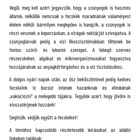
Végül, meg kell azért jegyezzük, hogy a szúnyogok is hasznos
állatok, nélkülük nemcsak a fecskék maradnának valamelyest
élelem nélkül: bármilyen meglepően is hangzik, a szúnyogok is
részt vesznek a beporzásban, a virágok nektárját szívogatva. A
szúnyoglárvák pedig a vízi ökoszisztémákban töltenek be
fontos szűrő- és lebontó szerepet. A lebegő szerves
részecskéket, algákat és mikroorganizmusokat fogyasztva
hozzájárulnak az anyagkörforgáshoz és a víz tisztulásához.
A dolgos nyári napok után, az ősz beköszöntével pedig kedves
fecskéink is búcsút intenek hazánknak és elindulnak
„vakációzni” a melegebb tájakra. Tegyünk azért, hogy jövőre is
visszatérjenek hozzánk!
Segítsük, védjük együtt a fecskéket!
A témához kapcsolódó részletesebb leírásokat az alábbi
linkeken találnak: