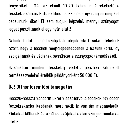
tényezőket... Már az elmúlt 10-20 évben is érzékelhető a
fecskék számának drasztikus csökkenése, így nagyon meg kell
becsülnünk őket! El sem tudjuk képzelni, mennyi szúnyogot,
legyet pusztítanak el egy nyár alatt!
Nálunk töltött segéd-szolgálati idejük alatt sokat tehetünk
azért, hogy a fecskék megtelepedhessenek a házunk körül, így
szolgáljanak és védjenek bennünket a szúnyogok támadásától.
Hazánkban minden fecskefaj védett, pénzben kifejezett
természetvédelmi értékük példányonként 50 000 Ft.
ÚJ! Otthonteremtési támogatás
Hosszú-hosszú vándorútjukról visszatérve a fecskék rövidesen
fészekrakásba kezdenek, mert nekik is van ám magánéletük!
Fiókákat költenek és az éhes szájakat aztán szorgos munkával
etetik.