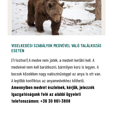
VISELKEDÉSI SZABÁLYOK MEDVÉVEL VALÓ TALÁLKOZÁS
ESETÉN
(Frissítve!) A medve nem játék, a medvét kerülni kell. A
medvével nem kell barátkozni, bármilyen korú is legyen. A
bocsok közelében nagy valószínűséggel az anya is ott van.
A legtöbb konfliktus az anyamedvékhez köthető.
Amennyiben medvét észlelnek, kérjük, jelezzék
Igazgatóságunk felé az alábbi ügyeleti
telefonszámon: +36 30 861-3808