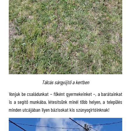
Tálcás sárgyűjtő a kertben
Vonjuk be családunkat – főként gyermekeinket –, a barátainkat
is a segítő munkába, létesítsünk minél több helyen, a település
minden utcájában ilyen bázisokat kis szúnyogirtóinknak!