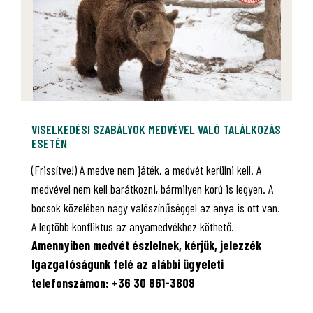
VISELKEDÉSI SZABÁLYOK MEDVÉVEL VALÓ TALÁLKOZÁS
ESETÉN
(Frissítve!) A medve nem játék, a medvét kerülni kell. A
medvével nem kell barátkozni, bármilyen korú is legyen. A
bocsok közelében nagy valószínűséggel az anya is ott van.
A legtöbb konfliktus az anyamedvékhez köthető.
Amennyiben medvét észlelnek, kérjük, jelezzék
Igazgatóságunk felé az alábbi ügyeleti
telefonszámon: +36 30 861-3808