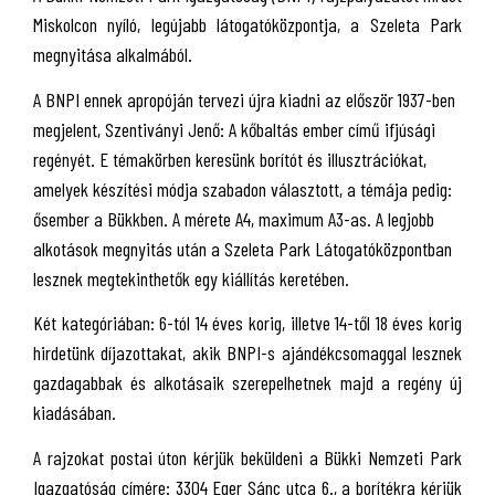
Miskolcon nyíló, legújabb látogatóközpontja, a Szeleta Park
megnyitása alkalmából.
A BNPI ennek apropóján tervezi újra kiadni az először 1937-ben
megjelent, Szentiványi Jenő: A kőbaltás ember című ifjúsági
regényét. E témakörben keresünk borítót és illusztrációkat,
amelyek készítési módja szabadon választott, a témája pedig:
ősember a Bükkben. A mérete A4, maximum A3-as. A legjobb
alkotások megnyitás után a Szeleta Park Látogatóközpontban
lesznek megtekinthetők egy kiállítás keretében.
Két kategóriában: 6-tól 14 éves korig, illetve 14-től 18 éves korig
hirdetünk díjazottakat, akik BNPI-s ajándékcsomaggal lesznek
gazdagabbak és alkotásaik szerepelhetnek majd a regény új
kiadásában.
A rajzokat postai úton kérjük beküldeni a Bükki Nemzeti Park
Igazgatóság címére: 3304 Eger Sánc utca 6., a borítékra kérjük