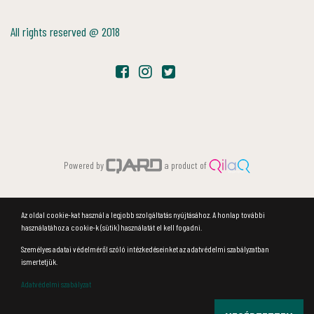
All rights reserved @ 2018
Powered by
a product of
Az oldal cookie-kat használ a legjobb szolgáltatás nyújtásához. A honlap további
használatához a cookie-k (sütik) használatát el kell fogadni.
Személyes adatai védelméről szóló intézkedéseinket az adatvédelmi szabályzatban
ismertetjük.
Adatvédelmi szabályzat