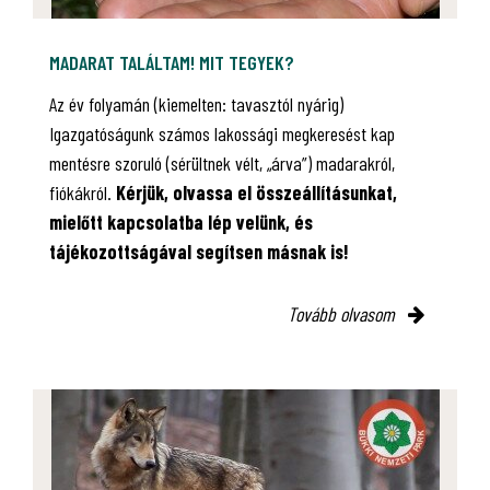
MADARAT TALÁLTAM! MIT TEGYEK?
Az év folyamán (kiemelten: tavasztól nyárig)
Igazgatóságunk számos lakossági megkeresést kap
mentésre szoruló (sérültnek vélt, „árva”) madarakról,
fiókákról.
Kérjük, olvassa el összeállításunkat,
mielőtt kapcsolatba lép velünk, és
tájékozottságával segítsen másnak is!
Tovább olvasom