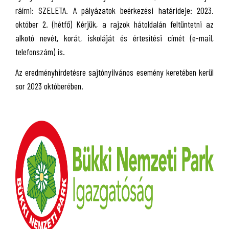
ráírni: SZELETA. A pályázatok beérkezési határideje: 2023.
október 2. (hétfő) Kérjük, a rajzok hátoldalán feltüntetni az
alkotó nevét, korát, iskoláját és értesítési címét (e-mail,
telefonszám) is.
Az eredményhirdetésre sajtónyilvános esemény keretében kerül
sor 2023 októberében.