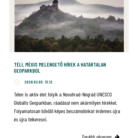
TÉLI, MÉGIS MELENGETŐ HÍREK A HATÁRTALAN
GEOPARKBÓL
2026.02.05. 13:12
Télen is aktív élet folyik a Novohrad-Nógrád UNESCO
Globális Geoparkban, ráadásul nem akármilyen hírekkel.
Folyamatosan bővülő képes beszámolónkat érdemes újra
és újra felkeresni.
Tovább olvasom