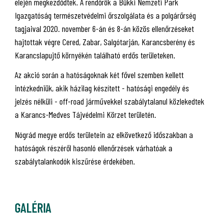
elején megkezdődtek. A rendőrök a Bükki Nemzeti Park
Igazgatóság természetvédelmi őrszolgálata és a polgárőrség
tagjaival 2020. november 6-án és 8-án közös ellenőrzéseket
hajtottak végre Cered, Zabar, Salgótarján, Karancsberény és
Karancslapujtő környékén található erdős területeken.
Az akció során a hatóságoknak két fővel szemben kellett
intézkedniük, akik házilag készített - hatósági engedély és
jelzés nélküli - off-road járművekkel szabálytalanul közlekedtek
a Karancs-Medves Tájvédelmi Körzet területén.
Nógrád megye erdős területein az elkövetkező időszakban a
hatóságok részéről hasonló ellenőrzések várhatóak a
szabálytalankodók kiszűrése érdekében.
GALÉRIA