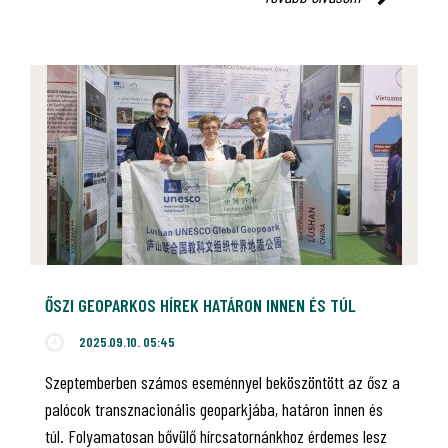
ŐSZI GEOPARKOS HÍREK HATÁRON INNEN ÉS TÚL
2025.09.10. 05:45
Szeptemberben számos eseménnyel beköszöntött az ősz a
palócok transznacionális geoparkjába, határon innen és
túl. Folyamatosan bővülő hírcsatornánkhoz érdemes lesz