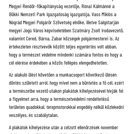
Megyei Rendőr-főkapitányság vezetője, Rónai Kálmánné a
Bükki Nemzeti Park Igazgatóság igazgatója, Vass Miklós a
Nógrád Megyei Polgárőr Szövetség elnöke, illetve Salgótarján
megyei Jogú Város képviseletében Szatmáry Zsolt irodavezető,
valamint Cered, Bárna, Zabar községek polgármesterei is. Az
értekezleten résztvevők között teljes egyetértés volt abban,
hogy a természet védelme mindenki számára fontos és hogy a
cél elérése érdekében a közös fellépés elengedhetetlen.
Az alakuló ülést követően a munkacsoport következő ülésén
döntés született arról, hogy mivel nem a büntetés a fő cél, ezért
a természetbe vezető utakon plakátok kihelyezésével hívják fel
a figyelmet arra, hogy a természetvédelmi rendeltetésű
területen quadokkal, terepmotorokkal engedély nélkül közlekedni
veszélyes, és szabálytalan.
A plakátok kihelyezése után a célzott ellenőrzések november