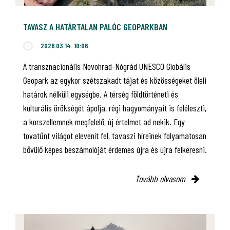
TAVASZ A HATÁRTALAN PALÓC GEOPARKBAN
2026.03.14. 10:06
A transznacionális Novohrad-Nógrád UNESCO Globális
Geopark az egykor szétszakadt tájat és közösségeket öleli
határok nélküli egységbe. A térség földtörténeti és
kulturális örökségét ápolja, régi hagyományait is feléleszti,
a korszellemnek megfelelő, új értelmet ad nekik. Egy
tovatűnt világot elevenít fel, tavaszi híreinek folyamatosan
bővülő képes beszámolóját érdemes újra és újra felkeresni.
Tovább olvasom