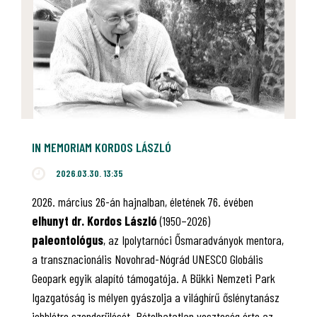
IN MEMORIAM KORDOS LÁSZLÓ
2026.03.30. 13:35
2026. március 26-án hajnalban, életének 76. évében
elhunyt dr. Kordos László
(1950–2026)
paleontológus
, az Ipolytarnóci Ősmaradványok mentora,
a transznacionális Novohrad-Nógrád UNESCO Globális
Geopark egyik alapító támogatója. A Bükki Nemzeti Park
Igazgatóság is mélyen gyászolja a világhírű őslénytanász
jobblétre szenderülését. Pótolhatatlan veszteség érte az