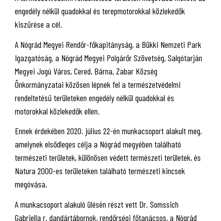
engedély nélkül quadokkal és terepmotorokkal közlekedők
kiszűrése a cél.
A Nógrád Megyei Rendőr-főkapitányság, a Bükki Nemzeti Park
Igazgatóság, a Nógrád Megyei Polgárőr Szövetség, Salgótarján
Megyei Jogú Város, Cered, Bárna, Zabar Község
Önkormányzatai közösen lépnek fel a természetvédelmi
rendeltetésű területeken engedély nélkül quadokkal és
motorokkal közlekedők ellen.
Ennek érdekében 2020. július 22-én munkacsoport alakult meg,
amelynek elsődleges célja a Nógrád megyében található
természeti területek, különösen védett természeti területek, és
Natura 2000-es területeken található természeti kincsek
megóvása.
A munkacsoport alakuló ülésén részt vett Dr. Somssich
Gabriella r. dandártábornok, rendőrségi főtanácsos, a Nógrád