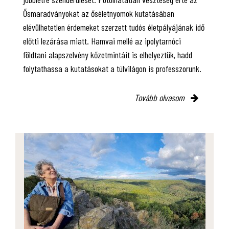
Ősmaradványokat az őséletnyomok kutatásában
elévülhetetlen érdemeket szerzett tudós életpályájának idő
előtti lezárása miatt. Hamvai mellé az ipolytarnóci
földtani alapszelvény kőzetmintáit is elhelyeztük, hadd
folytathassa a kutatásokat a túlvilágon is professzorunk.
Tovább olvasom