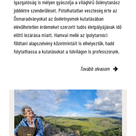
Igazgatóság is mélyen gyászolja a világhírű őslénytanász
jobblétre szenderülését. Pótolhatatlan veszteség érte az
Ősmaradványokat az őséletnyomok kutatásában
elévülhetetlen érdemeket szerzett tudós életpályájának idő
előtti lezárása miatt. Hamvai mellé az ipolytarnóci
földtani alapszelvény kőzetmintáit is elhelyeztük, hadd
folytathassa a kutatásokat a túlvilágon is professzorunk.
Tovább olvasom