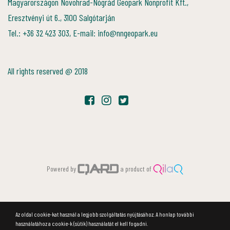
Magyarországon Novohrad-Nógrád Geopark Nonprofit Kft.,
Eresztvényi út 6., 3100 Salgótarján
Tel.: +36 32 423 303, E-mail: info@nngeopark.eu
All rights reserved @ 2018
Powered by
a product of
Az oldal cookie-kat használ a legjobb szolgáltatás nyújtásához. A honlap további
használatához a cookie-k (sütik) használatát el kell fogadni.