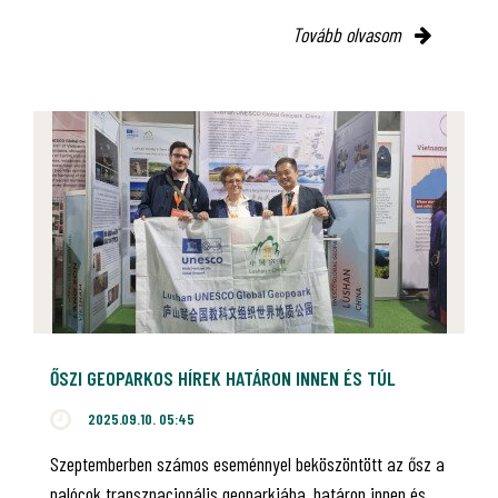
Tovább olvasom
ŐSZI GEOPARKOS HÍREK HATÁRON INNEN ÉS TÚL
2025.09.10. 05:45
Szeptemberben számos eseménnyel beköszöntött az ősz a
palócok transznacionális geoparkjába, határon innen és