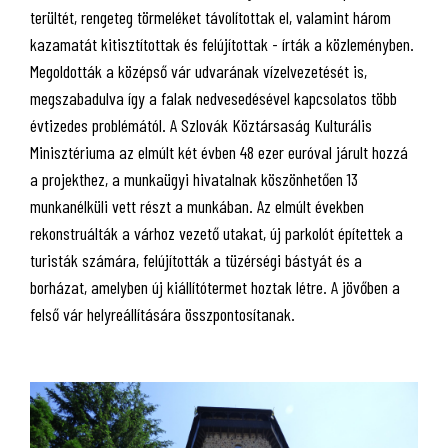
terültét, rengeteg törmeléket távolítottak el, valamint három
kazamatát kitisztítottak és felújítottak - írták a közleményben.
Megoldották a középső vár udvarának vízelvezetését is,
megszabadulva így a falak nedvesedésével kapcsolatos több
évtizedes problémától. A Szlovák Köztársaság Kulturális
Minisztériuma az elmúlt két évben 48 ezer euróval járult hozzá
a projekthez, a munkaügyi hivatalnak köszönhetően 13
munkanélküli vett részt a munkában. Az elmúlt években
rekonstruálták a várhoz vezető utakat, új parkolót építettek a
turisták számára, felújították a tüzérségi bástyát és a
borházat, amelyben új kiállítótermet hoztak létre. A jövőben a
felső vár helyreállítására összpontosítanak.