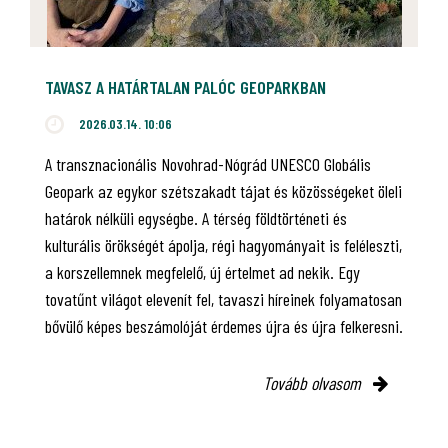
TAVASZ A HATÁRTALAN PALÓC GEOPARKBAN
2026.03.14. 10:06
A transznacionális Novohrad-Nógrád UNESCO Globális
Geopark az egykor szétszakadt tájat és közösségeket öleli
határok nélküli egységbe. A térség földtörténeti és
kulturális örökségét ápolja, régi hagyományait is feléleszti,
a korszellemnek megfelelő, új értelmet ad nekik. Egy
tovatűnt világot elevenít fel, tavaszi híreinek folyamatosan
bővülő képes beszámolóját érdemes újra és újra felkeresni.
Tovább olvasom