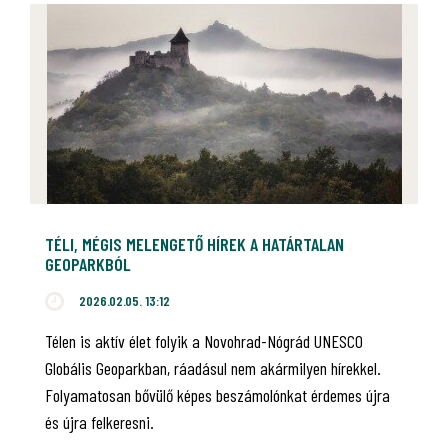
TÉLI, MÉGIS MELENGETŐ HÍREK A HATÁRTALAN
GEOPARKBÓL
2026.02.05. 13:12
Télen is aktív élet folyik a Novohrad-Nógrád UNESCO
Globális Geoparkban, ráadásul nem akármilyen hírekkel.
Folyamatosan bővülő képes beszámolónkat érdemes újra
és újra felkeresni.